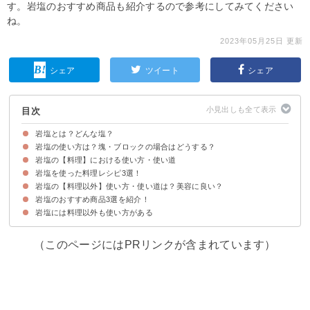
す。岩塩のおすすめ商品も紹介するので参考にしてみてください
ね。
2023年05月25日 更新
シェア
ツイート
シェア
目次
岩塩とは？どんな塩？
岩塩の使い方は？塊・ブロックの場合はどうする？
岩塩はピンク色のヒマラヤ岩塩が一般的
岩塩の色による特徴の違い
岩塩の【料理】における使い方・使い道
岩塩の使い道は料理〜美容まで幅広い
岩塩はそのまま食べてもいいが食べ過ぎには注意
塊・ブロックの岩塩は砕くか削って使おう
岩塩を使った料理レシピ3選！
①調味料・味付けに使う
②料理・ドリンクの見栄えを良くする
ただ岩塩は肉の下処理には不向きとされている
岩塩の【料理以外】使い方・使い道は？美容に良い？
①桃とモッツアレラチーズの前菜
②鶏の岩塩焼き
③全粒粉で作る塩パン
岩塩のおすすめ商品3選を紹介！
①お風呂用バスソルトやスキンケアなど美容に使う
②スピリチュアル的な浄化目的としてインテリアにもなる
岩塩には料理以外も使い方がある
①選べる食用ヒマラヤ岩塩
②世界の岩塩ボトルセット
③バスソルト6色セット
（このページにはPRリンクが含まれています）