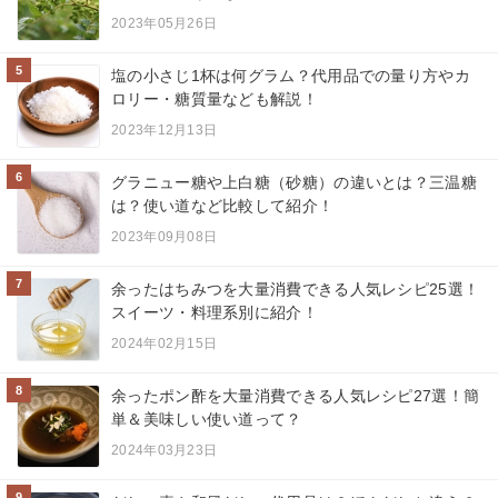
2023年05月26日
5
塩の小さじ1杯は何グラム？代用品での量り方やカ
ロリー・糖質量なども解説！
2023年12月13日
6
グラニュー糖や上白糖（砂糖）の違いとは？三温糖
は？使い道など比較して紹介！
2023年09月08日
7
余ったはちみつを大量消費できる人気レシピ25選！
スイーツ・料理系別に紹介！
2024年02月15日
8
余ったポン酢を大量消費できる人気レシピ27選！簡
単＆美味しい使い道って？
2024年03月23日
9