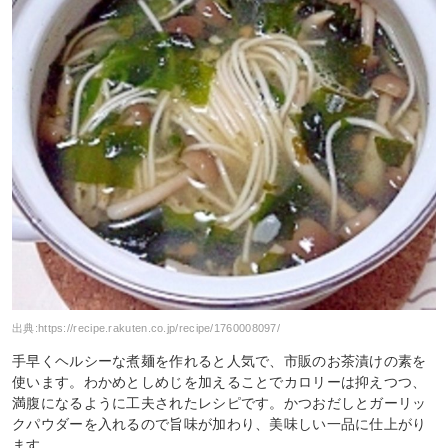
出典:
https://recipe.rakuten.co.jp/recipe/1760008097/
手早くヘルシーな煮麺を作れると人気で、市販のお茶漬けの素を
使います。わかめとしめじを加えることでカロリーは抑えつつ、
満腹になるように工夫されたレシピです。かつおだしとガーリッ
クパウダーを入れるので旨味が加わり、美味しい一品に仕上がり
ます。