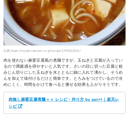
出典:
https://recipe.rakuten.co.jp/recipe/1760018241/
肉を使わない麻婆豆腐風の煮麺ですが、玉ねぎと豆腐が入ってい
るので満腹感を得やすいと人気です。さいの目に切った豆腐と粗
みじん切りにした玉ねぎを水とともに鍋に入れて沸かし、そうめ
んを加えて味付けるだけと簡単です。とろみをつけているので冷
めにくく、時間をかけて食べると痩せる効果も上がりそうです。
肉無し麻婆豆腐煮麺＋＋ レシピ・作り方 by aoi++｜楽天レ
シピ