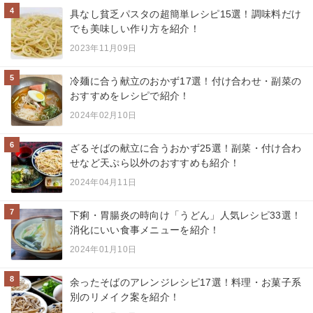
4
具なし貧乏パスタの超簡単レシピ15選！調味料だけ
でも美味しい作り方を紹介！
2023年11月09日
5
冷麺に合う献立のおかず17選！付け合わせ・副菜の
おすすめをレシピで紹介！
2024年02月10日
6
ざるそばの献立に合うおかず25選！副菜・付け合わ
せなど天ぷら以外のおすすめも紹介！
2024年04月11日
7
下痢・胃腸炎の時向け「うどん」人気レシピ33選！
消化にいい食事メニューを紹介！
2024年01月10日
8
余ったそばのアレンジレシピ17選！料理・お菓子系
別のリメイク案を紹介！