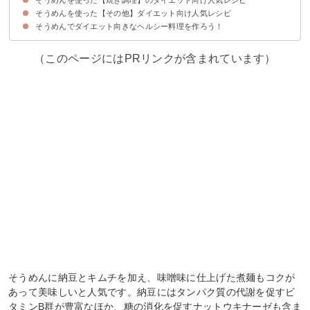
そうめんを使った【その他】ダイエット向け人気レシピ
①そうめんのヘルシースナック
②固焼きそうめんサラダ
③和風のそうめんチャンプルー
④ヘルシー焼きそうめん
⑤フィリピン風焼きそうめん
⑥食物繊維豊富な焼きそうめん
そうめんでダイエット向きなヘルシー料理を作ろう！
①満腹になるピビンそうめん
②サラダそうめん
③わかめとえのきのそうめん
④納豆そうめん
⑤そうめんの冷汁風
⑥もやし入りそうめん
⑦きのこそうめん
⑧サラダ風のきゅうりそうめん
（このページにはPRリンクが含まれています）
そうめんに納豆とキムチを加え、味噌味に仕上げた煮麺もコクが
あって美味しいと人気です。納豆にはタンパク質の代謝を促すビ
タミンB群が豊富なほか、糖の消化を促すナットウキナーゼも含ま