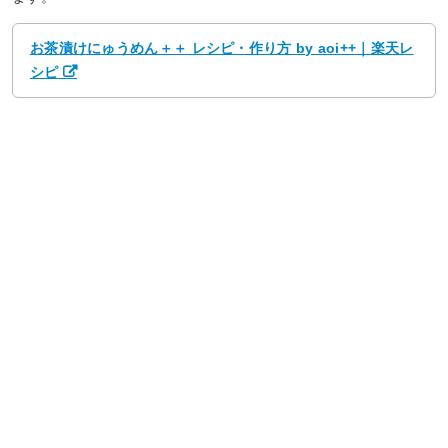
お茶漬けにゅうめん＋＋ レシピ・作り方 by aoi++｜楽天レ
シピ