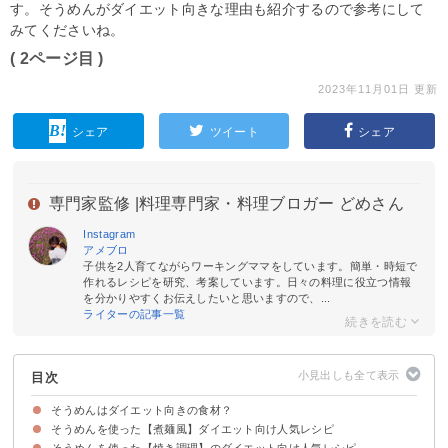
す。そうめんがダイエット向きな理由も紹介するので参考にして
みてくださいね。
( 2ページ目 )
2023年11月01日 更新
シェア
ツイート
シェア
専門家監修 |
料理専門家・料理ブロガー どめさん
Instagram
アメブロ
子供を2人育てながらワーキングママをしています。簡単・時短で
作れるレシピを研究、考案しています。日々の料理に役立つ情報
を分かりやすくお伝えしたいと思いますので、...
ライターの記事一覧
目次
そうめんはダイエット向きの食材？
そうめんを使った【煮麺風】ダイエット向け人気レシピ
そうめんがダイエット向きな理由
そうめんのダイエット向きな食べ方・調理法
そうめんを使った【焼き調理】のダイエット向け人気レシピ
①黒酢入り煮麺
②春雨入りピリ辛煮麺
③納豆キムチ煮麺
④麻婆豆腐風煮麺
⑤お茶漬け風煮麺
⑥白いダイエット煮麺
⑦具沢山煮麺
⑧低カロリー具材の煮麺