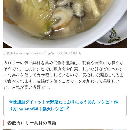
出典:
https://recipe.rakuten.co.jp/recipe/1610010661/
カロリーの低い具材を集めて作る煮麺は、朝食や昼食にも役立ち
そうです。このレシピでは鶏胸肉や白菜、しいたけなどのヘルシ
ーな具材を使ってカサ増ししているので、安心して満腹になるま
で食べられます。油揚げを使うことでコクが加わって美味しい
と、人気が高い煮麺です。
☆除脂肪ダイエット☆野菜たっぷりにゅうめん レシピ・作
り方 by cnsf68｜楽天レシピ
⑧低カロリー具材の煮麺