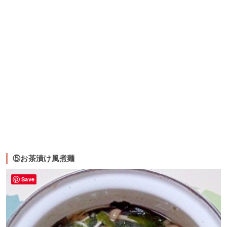
⑤お茶漬け風煮麺
Save