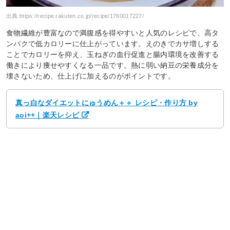
出典:
https://recipe.rakuten.co.jp/recipe/1760017227/
食物繊維が豊富なので満腹感を得やすいと人気のレシピで、高タ
ンパクで低カロリーに仕上がっています。えのきでカサ増しする
ことでカロリーを抑え、玉ねぎの血行促進と腸内環境を改善する
働きにより痩せやすくなる一品です。熱に弱い納豆の栄養成分を
壊さないため、仕上げに加えるのがポイントです。
真っ白なダイエットにゅうめん＋＋ レシピ・作り方 by
aoi++｜楽天レシピ