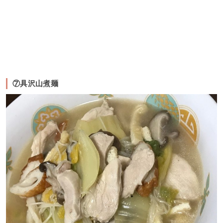
⑦具沢山煮麺