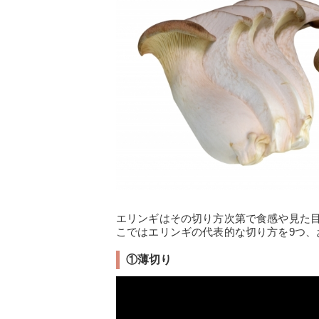
エリンギはその切り方次第で食感や見た
こではエリンギの代表的な切り方を9つ、
①薄切り