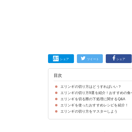
シェア
ツイート
シェア
目次
エリンギの切り方はどうすればいい？
エリンギの切り方9選を紹介！おすすめの食
エリンギを切る際の下処理に関するQ&A
①薄切り
②輪切り
③千切り
④斜め切り
⑤乱切り
⑥ささがき
⑦兜割
⑧みじん切り
⑨手でさくのもあり
エリンギを使ったおすすめレシピを紹介！
エリンギは切る前に洗う？洗わない？
エリンギの石づき・根元は切った方がいい？
エリンギの切り方をマスターしよう
①エリンギのバター醤油炒め
②エリンギとこんにゃく麺のきんぴら
③海老とエリンギのアヒージョ