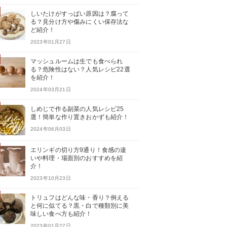
しいたけがすっぱい原因は？腐って
る？見分け方や傷みにくい保存法な
ど紹介！
2023年01月27日
マッシュルームは生でも食べられ
る？危険性はない？人気レシピ22選
を紹介！
2024年03月21日
しめじで作る副菜の人気レシピ25
選！簡単な作り置きおかずも紹介！
2024年06月03日
エリンギの切り方9通り！食感の違
いや料理・場面別のおすすめを紹
介！
2023年10月23日
トリュフはどんな味・香り？例える
と何に似てる？黒・白で種類別に美
味しい食べ方も紹介！
2023年01月27日