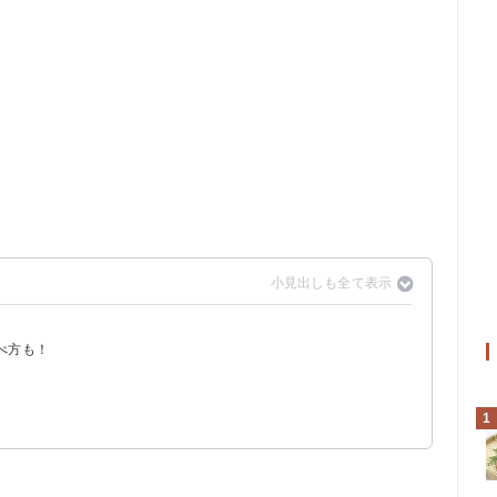
べ方も！
1