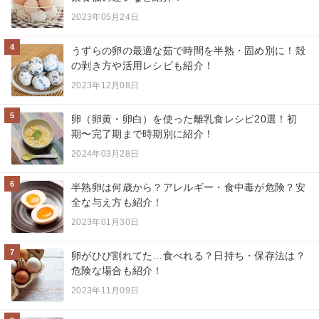
2023年05月24日
4
うずらの卵の最適な茹で時間を半熟・固め別に！殻
の剥き方や活用レシピも紹介！
2023年12月08日
5
卵（卵黄・卵白）を使った離乳食レシピ20選！初
期〜完了期まで時期別に紹介！
2024年03月28日
6
半熟卵は何歳から？アレルギー・食中毒が危険？安
全な与え方も紹介！
2023年01月30日
7
卵がひび割れてた…食べれる？日持ち・保存法は？
危険な場合も紹介！
2023年11月09日