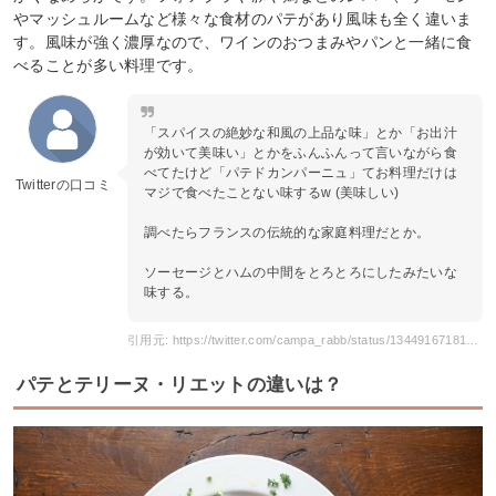
やマッシュルームなど様々な食材のパテがあり風味も全く違いま
す。風味が強く濃厚なので、ワインのおつまみやパンと一緒に食
べることが多い料理です。
「スパイスの絶妙な和風の上品な味」とか「お出汁
が効いて美味い」とかをふんふんって言いながら食
べてたけど「パテドカンパーニュ」てお料理だけは
Twitterの口コミ
マジで食べたことない味するw (美味しい)
調べたらフランスの伝統的な家庭料理だとか。
ソーセージとハムの中間をとろとろにしたみたいな
味する。
引用元: https://twitter.com/campa_rabb/status/1344916718125137926
パテとテリーヌ・リエットの違いは？