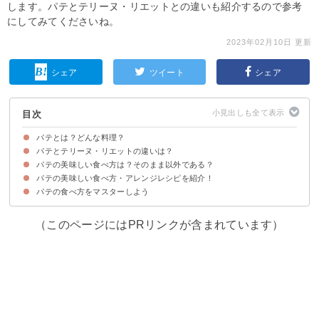
します。パテとテリーヌ・リエットとの違いも紹介するので参考
にしてみてくださいね。
2023年02月10日 更新
シェア
ツイート
シェア
目次
パテとは？どんな料理？
パテとテリーヌ・リエットの違いは？
パテは細かくした肉などをパイ生地で包みオーブンで焼いて作る保存食
パテの味わい・風味
パテの美味しい食べ方は？そのまま以外である？
テリーヌは四角いテリーヌ型に入れられたフランス料理の総称
リエットは肉を煮てペースト状にしたフランス料理の総称
パテの美味しい食べ方・アレンジレシピを紹介！
①パンやクラッカーと一緒に食べる
②パテを使ったアレンジ料理もあり
パテの食べ方をマスターしよう
①サーモンと豆腐のパテ
②パテドカンパーニュ
③フォアグラパテのミートローフ
④肉100%のパテで作るハンバーガー
⑤ロブスターパテのパスタ
（このページにはPRリンクが含まれています）