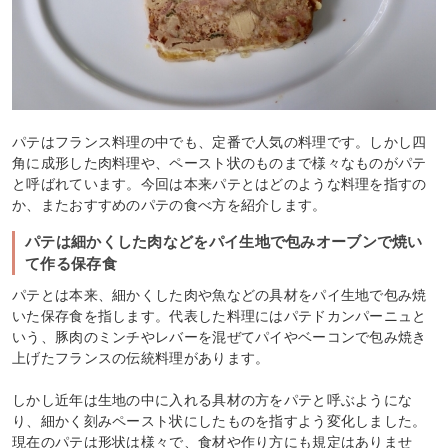
パテはフランス料理の中でも、定番で人気の料理です。しかし四
角に成形した肉料理や、ペースト状のものまで様々なものがパテ
と呼ばれています。今回は本来パテとはどのような料理を指すの
か、またおすすめのパテの食べ方を紹介します。
パテは細かくした肉などをパイ生地で包みオーブンで焼い
て作る保存食
パテとは本来、細かくした肉や魚などの具材をパイ生地で包み焼
いた保存食を指します。代表した料理にはパテドカンパーニュと
いう、豚肉のミンチやレバーを混ぜてパイやベーコンで包み焼き
上げたフランスの伝統料理があります。
しかし近年は生地の中に入れる具材の方をパテと呼ぶようにな
り、細かく刻みペースト状にしたものを指すよう変化しました。
現在のパテは形状は様々で、食材や作り方にも規定はありませ