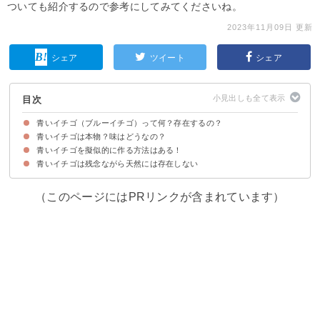
ついても紹介するので参考にしてみてくださいね。
2023年11月09日 更新
シェア
ツイート
シェア
目次
青いイチゴ（ブルーイチゴ）って何？存在するの？
青いイチゴは本物？味はどうなの？
青いイチゴを擬似的に作る方法はある！
青いイチゴは恐らく存在しない
青いイチゴの種子が通販サイトにあるが偽物
青いイチゴは残念ながら天然には存在しない
青いイチゴは白いイチゴを着色することで作れる
（このページにはPRリンクが含まれています）