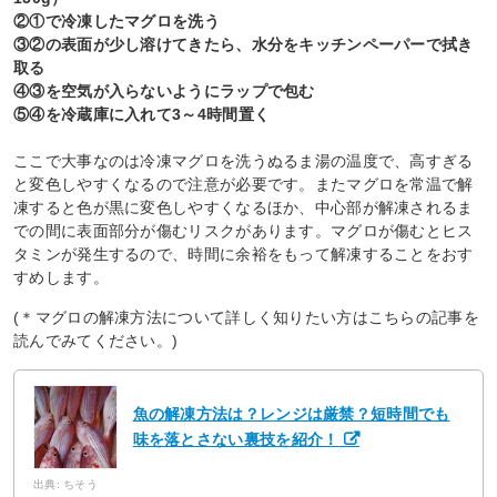
②①で冷凍したマグロを洗う
③②の表面が少し溶けてきたら、水分をキッチンペーパーで拭き
取る
④③を空気が入らないようにラップで包む
⑤④を冷蔵庫に入れて3～4時間置く
ここで大事なのは冷凍マグロを洗うぬるま湯の温度で、高すぎる
と変色しやすくなるので注意が必要です。またマグロを常温で解
凍すると色が黒に変色しやすくなるほか、中心部が解凍されるま
での間に表面部分が傷むリスクがあります。マグロが傷むとヒス
タミンが発生するので、時間に余裕をもって解凍することをおす
すめします。
(＊マグロの解凍方法について詳しく知りたい方はこちらの記事を
読んでみてください。)
魚の解凍方法は？レンジは厳禁？短時間でも
味を落とさない裏技を紹介！
出典: ちそう