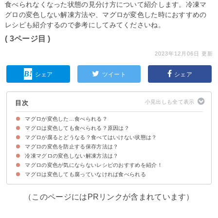
食べられなくなった状態の見分け方について紹介します。冷凍マ
グロの変色しない解凍方法や、マグロが変色した時におすすめの
レシピも紹介するので参考にしてみてくださいね。
( 3ページ目 )
2023年12月06日 更新
シェア
ツイート
シェア
目次
マグロが変色した…食べられる？
マグロは変色しても食べられる？原因は？
マグロが腐るとどうなる？食べてはいけない状態は？
①茶色・黒く変色した場合
②黒い筋がある場合
③緑色・灰色に変色した場合
④白く変色した場合
マグロの変色を防止する保存方法は？
①見た目の特徴
②臭いの特徴
③味の特徴
冷凍マグロの変色しない解凍方法は？
①冷蔵庫で保存する
②ドリップ処理をする
③密閉して空気に触れないようにする
④冷凍状態で購入したマグロは冷凍保存する
マグロの変色が気にならないレシピのおすすめを紹介！
マグロは変色しても腐っていなければ食べられる
①マグロの生姜焼き
②マグロの餃子
③マグロの唐揚げ
（このページにはPRリンクが含まれています）