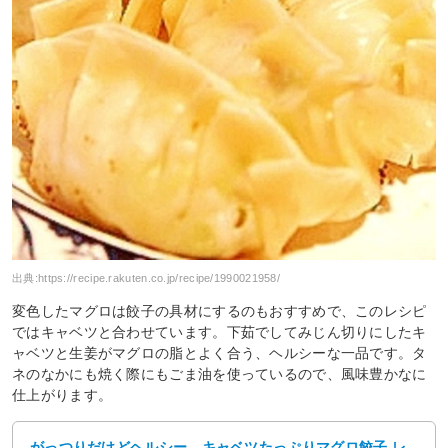
出典:
https://recipe.rakuten.co.jp/recipe/1990021958/
変色したマグロは餃子の具材にするのもおすすめで、このレシピ
ではキャベツと合わせています。下茹でしてみじん切りにしたキ
ャベツと生姜がマグロの脂とよく合う、ヘルシーな一品です。タ
ネのなかにも焼く際にもごま油を使っているので、風味豊かなに
仕上がります。
がっつりだけどヘルシー、キャベツたっぷりマグロ餃子 レ