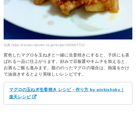
出典:
https://recipe.rakuten.co.jp/recipe/1430007713/
変色したマグロを玉ねぎと一緒に生姜焼きにすると、子供にも喜
ばれる一品に仕上がります。好みで豆板醤やキムチを加えると、
お酒もご飯も進みます。脂ののったマグロの場合は、熱湯をかけ
て油抜きするとより美味しいレシピです。
マグロの玉ねぎ生姜焼き レシピ・作り方 by pinkishsky｜
楽天レシピ