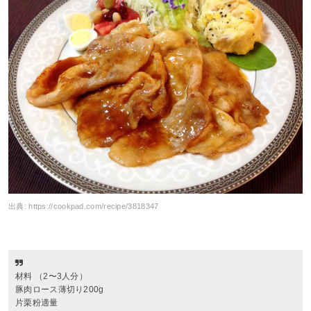
出典:
https://cookpad.com/recipe/3818347
材料 （2〜3人分）
豚肉ロース薄切り200g
片栗粉適量