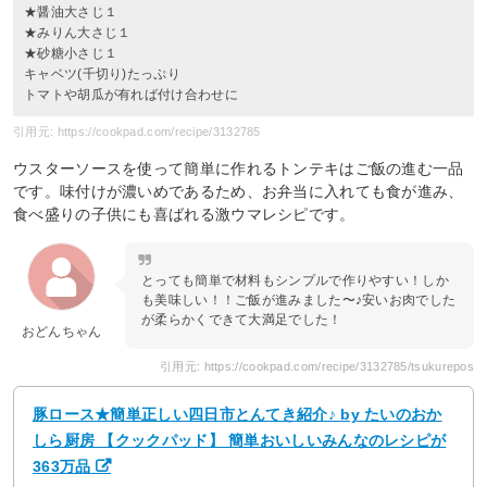
★醤油大さじ１
★みりん大さじ１
★砂糖小さじ１
キャベツ(千切り)たっぷり
トマトや胡瓜が有れば付け合わせに
引用元: https://cookpad.com/recipe/3132785
ウスターソースを使って簡単に作れるトンテキはご飯の進む一品
です。味付けが濃いめであるため、お弁当に入れても食が進み、
食べ盛りの子供にも喜ばれる激ウマレシピです。
とっても簡単で材料もシンプルで作りやすい！しか
も美味しい！！ご飯が進みました〜♪安いお肉でした
が柔らかくできて大満足でした！
おどんちゃん
引用元: https://cookpad.com/recipe/3132785/tsukurepos
豚ロース★簡単正しい四日市とんてき紹介♪ by たいのおか
しら厨房 【クックパッド】 簡単おいしいみんなのレシピが
363万品