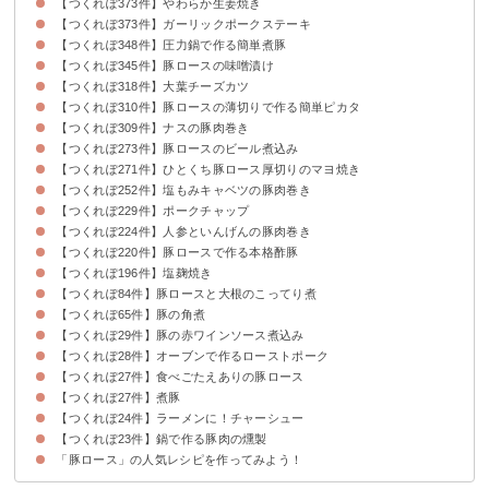
【つくれぽ373件】やわらか生姜焼き
【つくれぽ373件】ガーリックポークステーキ
【つくれぽ348件】圧力鍋で作る簡単煮豚
【つくれぽ345件】豚ロースの味噌漬け
【つくれぽ318件】大葉チーズカツ
【つくれぽ310件】豚ロースの薄切りで作る簡単ピカタ
【つくれぽ309件】ナスの豚肉巻き
【つくれぽ273件】豚ロースのビール煮込み
【つくれぽ271件】ひとくち豚ロース厚切りのマヨ焼き
【つくれぽ252件】塩もみキャベツの豚肉巻き
【つくれぽ229件】ポークチャップ
【つくれぽ224件】人参といんげんの豚肉巻き
【つくれぽ220件】豚ロースで作る本格酢豚
【つくれぽ196件】塩麹焼き
【つくれぽ84件】豚ロースと大根のこってり煮
【つくれぽ65件】豚の角煮
【つくれぽ29件】豚の赤ワインソース煮込み
【つくれぽ28件】オーブンで作るローストポーク
【つくれぽ27件】食べごたえありの豚ロース
【つくれぽ27件】煮豚
【つくれぽ24件】ラーメンに！チャーシュー
【つくれぽ23件】鍋で作る豚肉の燻製
「豚ロース」の人気レシピを作ってみよう！