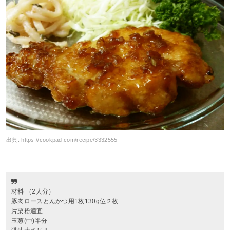
出典:
https://cookpad.com/recipe/3332555
材料 （2人分）
豚肉ロースとんかつ用1枚130g位２枚
片栗粉適宜
玉葱(中)半分