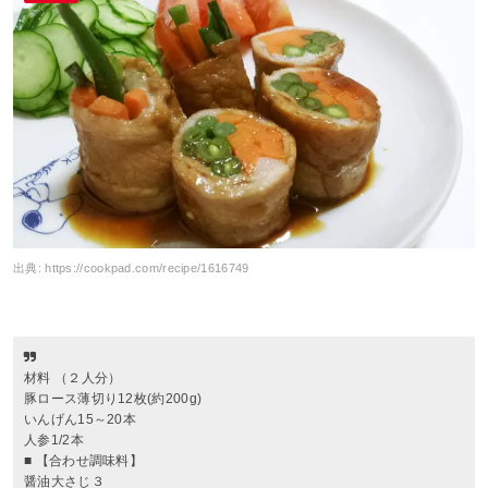
出典:
https://cookpad.com/recipe/1616749
材料 （２人分）
豚ロース薄切り12枚(約200g)
いんげん15～20本
人参1/2本
■ 【合わせ調味料】
醤油大さじ３