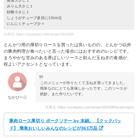
醤油大さじ１
みりん大さじ１
砂糖小さじ１
しょうがチューブ多目に10cm位
にんにくチューブ少々
引用元: https://cookpad.com/recipe/3332555
とんかつ用の厚切りロースを買ったは良いものの、とんかつ以外
の豚肉料理が食べたいと言った場合にはおすすめのレシピです。
まろやかな甘みのある香ばしいソースと刻んだ玉ねぎの食感が、
程よいアクセントとなっています。
このメニューが作りたくて玉ねぎ買ってきました。
簡単なのにとても美味しかったです。このソースが
絶妙。また作りたいです。
ながぴー♧
引用元: https://cookpad.com/recipe/3332555/tsukurepos
豚肉ロース厚切り ポークソテー by 末絹。 【クックパッ
ド】 簡単おいしいみんなのレシピが363万品