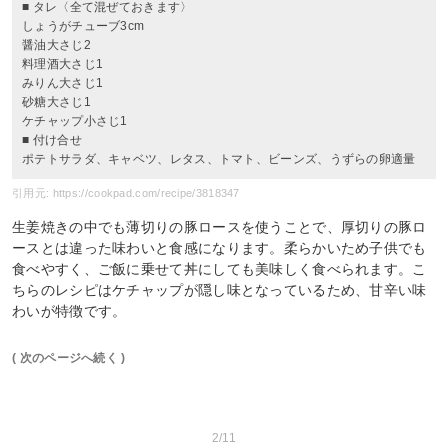
■ タレ〈全て混ぜておきます〉
しょうがチューブ3cm
醤油大さじ2
料理酒大さじ1
みりん大さじ1
砂糖大さじ1
ケチャップ小さじ1
■ 付け合せ
ポテトサラダ、キャベツ、レタス、トマト、ビーンズ、うずらの卵適量
引用元: https://cookpad.com/recipe/3818347
生姜焼きの中でも薄切りの豚ロースを使うことで、厚切りの豚ロ
ースとは違った味わいと食感になります。柔らかいため子供でも
食べやすく、ご飯に乗せて丼にしても美味しく食べられます。こ
ちらのレシピはケチャップが隠し味となっているため、甘辛い味
わいが特徴です。
( 次のページへ続く )
2/11