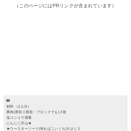
（このページにはPRリンクが含まれています）
材料 （2人分）
豚肉(厚切り推奨・ブロックでも)２枚
塩コショウ適量
にんにく沢山★
★ウースターソース(有ればこいくち)大さじ２