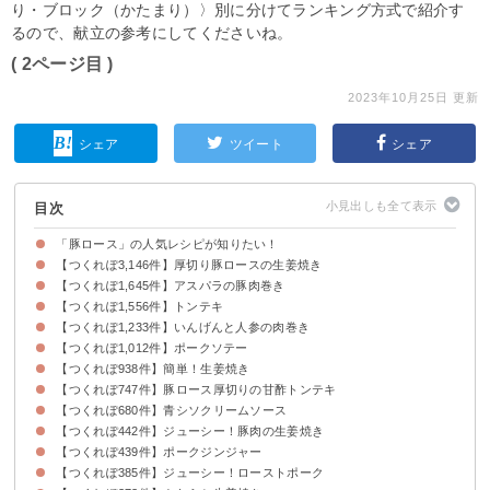
り・ブロック（かたまり）〉別に分けてランキング方式で紹介す
るので、献立の参考にしてくださいね。
( 2ページ目 )
2023年10月25日 更新
シェア
ツイート
シェア
目次
「豚ロース」の人気レシピが知りたい！
【つくれぽ3,146件】厚切り豚ロースの生姜焼き
【つくれぽ1,645件】アスパラの豚肉巻き
【つくれぽ1,556件】トンテキ
【つくれぽ1,233件】いんげんと人参の肉巻き
【つくれぽ1,012件】ポークソテー
【つくれぽ938件】簡単！生姜焼き
【つくれぽ747件】豚ロース厚切りの甘酢トンテキ
【つくれぽ680件】青シソクリームソース
【つくれぽ442件】ジューシー！豚肉の生姜焼き
【つくれぽ439件】ポークジンジャー
【つくれぽ385件】ジューシー！ローストポーク