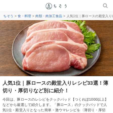
ちそう
>
食・料理
>
肉類・肉加工食品
> 人気1位｜豚ロースの殿堂入り
人気1位｜豚ロースの殿堂入りレシピ33選！薄
切り・厚切りなど別に紹介！
今回は、豚ロースのレシピをクックパッド【つくれぽ1000以上】
などから厳選して紹介します。「豚ロース」のクックパッドで人
気1位・殿堂入りとなった簡単・激ウマレシピを〈薄切り・厚切