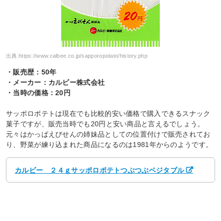
出典:
https://www.calbee.co.jp/sapporopotato/history.php
・販売歴：50年
・メーカー：カルビー株式会社
・当時の価格：20円
サッポロポテトは現在でも比較的安い価格で購入できるスナック
菓子ですが、販売当時でも20円と安い商品と言えるでしょう。
元々はかっぱえびせんの姉妹品としての位置付けで販売されてお
り、野菜が練り込まれた商品になるのは1981年からのようです。
カルビー ２４ｇサッポロポテトつぶつぶベジタブル