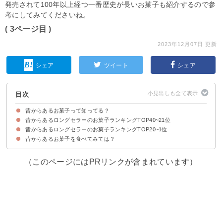
発売されて100年以上経つ一番歴史が長いお菓子も紹介するので参
考にしてみてくださいね。
( 3ページ目 )
2023年12月07日 更新
シェア
ツイート
シェア
目次
昔からあるお菓子って知ってる？
昔からあるロングセラーのお菓子ランキングTOP40~21位
昔からあるロングセラーのお菓子ランキングTOP20~1位
40位：マンナ（昭和5年（1930年）発売）
39位：純露（昭和46年（1971年）発売）
38位：ボンタンアメ（大正13年（1924年）発売）
37位：アスパラギンビス（昭和41年（1966年）発売）
36位：森永ミルクチョコレート（大正7年（1918年）発売）
35位：モロッコヨーグル（昭和36年（1961年）発売）
34位：カンロ飴（昭和30年（1955年）発売）
33位：都こんぶ（昭和6年（1931年）発売）
32位：チョコベビー（昭和40年（1965年）発売）
31位：マリービスケット（大正12年（1923年）発売）
30位：明治ミルクチョコレート（大正15年（1926年）発売）
29位：サッポロポテト（昭和47年（1972年）発売）
28位：明治アーモンドチョコレート（昭和37年（1962年）発売）
27位：グリーンガム（昭和32年（1957年）発売）
26位：ポップキャンディ（昭和29年（1954年）発売）
25位：マルカワフーセンガム（昭和34年（1959年）発売）
24位：ガーナミルクチョコレート（昭和39年（1964年）発売）
23位：クッピーラムネ（昭和38年（1963年）発売）
22位：源氏パイ（昭和40年（1965年）発売）
21位：ハイエイトチョコ（昭和42年（1967年）発売）
昔からあるお菓子を食べてみては？
20位：ミルキー（昭和26年（1951年）発売）
19位：ベビースターラーメン（昭和34年（1959年）発売）
18位：ホワイトロリータ（昭和44年（1969年）発売）
17位：アポロ（昭和43年（1968年）発売）
16位：ビスコ（昭和8年（1933年）発売）
15位：チロルチョコ（昭和37年（1962年）発売）
14位：マーブルチョコレート（昭和36年（1961年）発売）
13位：かっぱえびせん（昭和39年（1964年）発売）
12位：チョコボール（昭和40年（1965年）発売）
11位：湖池屋ポテトチップス（昭和37年（1962年）発売）
10位：エンゼルパイ（昭和36年（1962年）発売）
9位：グリコ（大正10年（1921年）発売）
8位：ルック（昭和37年（1962年）発売）
7位：森永ミルクキャラメル（明治32年（1899年）発売）
6位：サクマ式ドロップス（明治41年（1908年）発売）
5位：アーモンドグリコ（昭和30年（1955年）発売）
4位：カルビーポテトチップス（昭和50年（1975年）発売）
3位：ルマンド（昭和49年（1976年）発売）
2位：プリッツ（昭和37年（1962年）発売）
1位：ポッキー（昭和41年（1966年）発売）
（このページにはPRリンクが含まれています）