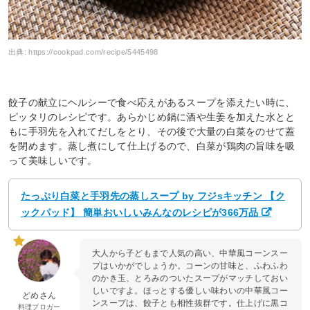
出典:
https://cookpad.com/recipe/5445498
餃子の献立にヘルシーで食べ応えがあるスープを添えたい時に、
ピッタリのレシピです。あらかじめ鍋に酒や生姜を加えた水とと
もに手羽先を入れてだしをとり、その後で大量の白菜をのせて蓋
を閉めます。蒸し煮にして仕上げるので、白菜が鶏肉の旨味を吸
って美味しいです。
たっぷり白菜と手羽先の蒸しスープ by フジsキッチン 【ク
ックパッド】 簡単おいしいみんなのレシピが366万品
大人から子どもまで人気の高い、中華風コーンスー
プはいかがでしょうか。コーンの甘味と、ふわふわ
のかき玉、とろみのついたスープがマッチしておい
しいですよ。ほっとする優しい味わいの中華風コー
どめさん
ンスープは、餃子とも相性抜群です。仕上げに黒コ
料理ブロガー