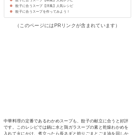
餃子に合うスープ【洋風】人気レシピ
①落とし卵の味噌汁
②鶏団子とえのきのスープ
③鮭とキャベツの味噌汁
④あさりの味噌汁
餃子に合うスープを作ってみよう！
①野菜たっぷりのコンソメスープ
②玉ねぎのスープ
③きのこのカレースープ
④わかめときゅうりのコンソメスープ
（このページにはPRリンクが含まれています）
中華料理の定番であるわかめスープも、餃子の献立に合うと好評
です。このレシピでは鍋に水と鶏ガラスープの素と乾燥わかめを
入れて火にかけ、煮立ったら長ネギと炒りごまとごま油を回しか