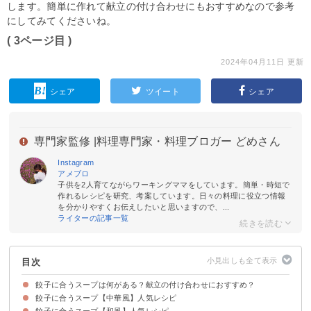
します。簡単に作れて献立の付け合わせにもおすすめなので参考
にしてみてくださいね。
( 3ページ目 )
2024年04月11日 更新
シェア
ツイート
シェア
専門家監修 |
料理専門家・料理ブロガー どめさん
Instagram
アメブロ
子供を2人育てながらワーキングママをしています。簡単・時短で
作れるレシピを研究、考案しています。日々の料理に役立つ情報
を分かりやすくお伝えしたいと思いますので、...
ライターの記事一覧
目次
餃子に合うスープは何がある？献立の付け合わせにおすすめ？
餃子に合うスープ【中華風】人気レシピ
餃子に合うスープ【和風】人気レシピ
①鶏ガラスープの塩鍋
②卵とニラの中華スープ
③白菜の中華スープ
④豆腐と卵のとろみスープ
⑤中華風のかきたま汁
⑥中華風コーンスープ
⑦麻婆風スープ
⑧卵とキムチのスープ
⑨わかめの中華スープ
⑩酸辣湯スープ
⑪豆腐と水菜の中華スープ
⑫手羽先と白菜の中華スープ