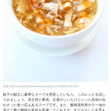
出典:
https://ameblo.jp/mieuxkanon/entry-12729822729.html
餃子の献立に豪華なスープを用意したいなら、このレシピを試し
てみましょう。溶き卵と豚肉、豆腐やしいたけといった具材が合
わさった食べ応えあるスープです。また、酸辣湯特有のラー油の
辛さと酢の酸味が食欲を刺激してくれます。すりおろした生姜も