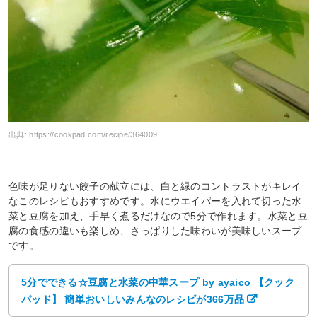
出典:
https://cookpad.com/recipe/364009
色味が足りない餃子の献立には、白と緑のコントラストがキレイ
なこのレシピもおすすめです。水にウエイパーを入れて切った水
菜と豆腐を加え、手早く煮るだけなので5分で作れます。水菜と豆
腐の食感の違いも楽しめ、さっぱりした味わいが美味しいスープ
です。
5分でできる☆豆腐と水菜の中華スープ by ayaico 【クック
パッド】 簡単おいしいみんなのレシピが366万品