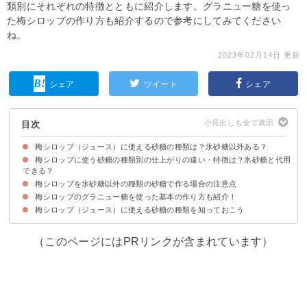
類別にそれぞれの特徴とともに紹介します。グラニュー糖を使っ
た梅シロップの作り方も紹介するので参考にしてみてください
ね。
2023年02月14日 更新
シェア
ツイート
シェア
目次
梅シロップ（ジュース）に使える砂糖の種類は？氷砂糖以外ある？
梅シロップに使う砂糖の種類別の仕上がりの違い・特徴は？氷砂糖と代用
梅シロップに氷砂糖を使うメリット
できる？
梅シロップを氷砂糖以外の種類の砂糖で作る場合の注意点
①上白糖
②きび砂糖
③グラニュー糖
④てんさい糖
⑤黒糖
⑥三温糖
⑦はちみつ・メープルシロップ
梅シロップのグラニュー糖を使った基本の作り方も紹介！
①砂糖をしっかり溶かす
②梅を冷凍しておきエキスが出やすくする
梅シロップ（ジュース）に使える砂糖の種類を知っておこう
材料
作り方・手順
（このページにはPRリンクが含まれています）