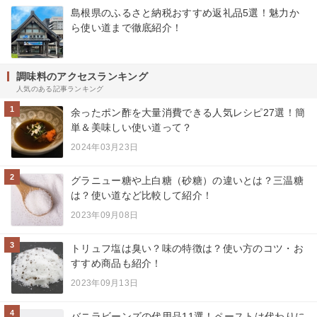
島根県のふるさと納税おすすめ返礼品5選！魅力か
ら使い道まで徹底紹介！
調味料のアクセスランキング
人気のある記事ランキング
1
余ったポン酢を大量消費できる人気レシピ27選！簡
単＆美味しい使い道って？
2024年03月23日
2
グラニュー糖や上白糖（砂糖）の違いとは？三温糖
は？使い道など比較して紹介！
2023年09月08日
3
トリュフ塩は臭い？味の特徴は？使い方のコツ・お
すすめ商品も紹介！
2023年09月13日
4
バニラビーンズの代用品11選！ペーストは代わりに