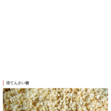
④てんさい糖