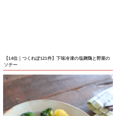
【14位｜つくれぽ121件】下味冷凍の塩麹鶏と野菜の
ソテー