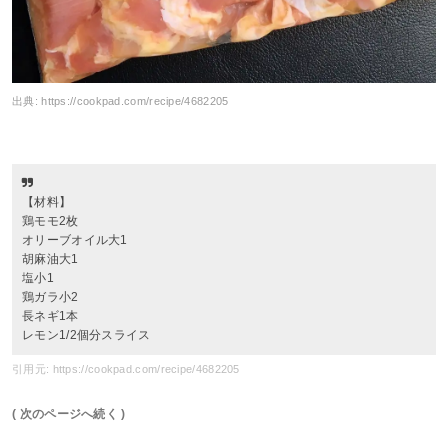
出典:
https://cookpad.com/recipe/4682205
【材料】
鶏モモ2枚
オリーブオイル大1
胡麻油大1
塩小1
鶏ガラ小2
長ネギ1本
レモン1/2個分スライス
引用元: https://cookpad.com/recipe/4682205
( 次のページへ続く )