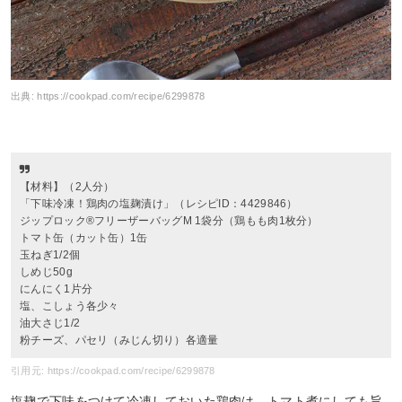
出典:
https://cookpad.com/recipe/6299878
【材料】（2人分）
「下味冷凍！鶏肉の塩麹漬け」（レシピID：4429846）
ジップロック®フリーザーバッグM 1袋分（鶏もも肉1枚分）
トマト缶（カット缶）1缶
玉ねぎ1/2個
しめじ50g
にんにく1片分
塩、こしょう各少々
油大さじ1/2
粉チーズ、パセリ（みじん切り）各適量
引用元: https://cookpad.com/recipe/6299878
塩麹で下味をつけて冷凍しておいた鶏肉は、トマト煮にしても旨