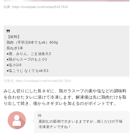
出典:
https://cookpad.com/recipe/5417414
【材料】
鶏肉（手羽元8本でもok）400g
長ねぎ1本
●酒、みりん、ごま油各大2
●鶏がらスープのもと小1
●塩小1/4
●塩こうじ なくてもok大1
引用元: https://cookpad.com/recipe/5417414
みじん切りにした長ネギに、鶏ガラスープの素や塩などの調味料
を合わせたタレに漬けて冷凍します。解凍後は先に鶏肉だけを取
り出して焼き、後からネギダレを加えるのがポイントです。
葱刻むの面倒で大きいままですが…焼くだけの下味
冷凍楽チンですね！