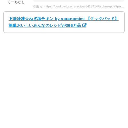
くーちなし
引用元: https://cookpad.com/recipe/5417414/tsukurepos?page=5
下味冷凍☆ねぎ塩チキン by soranomimi 【クックパッド】
簡単おいしいみんなのレシピが366万品