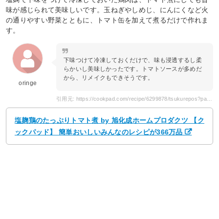
味が感じられて美味しいです。玉ねぎやしめじ、にんにくなど火
の通りやすい野菜とともに、トマト缶を加えて煮るだけで作れま
す。
下味つけて冷凍しておくだけで、味も浸透するし柔
らかいし美味しかったです。トマトソースが多めだ
から、リメイクもできそうです。
oringe
引用元: https://cookpad.com/recipe/6299878/tsukurepos?page=2
塩麹鶏のたっぷりトマト煮 by 旭化成ホームプロダクツ 【ク
ックパッド】 簡単おいしいみんなのレシピが366万品