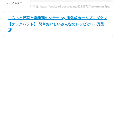
いっつみー
引用元: https://cookpad.com/recipe/6299771/tsukurepos?page=5
ごろっと野菜と塩麹鶏のソテー by 旭化成ホームプロダクツ
【クックパッド】 簡単おいしいみんなのレシピが366万品