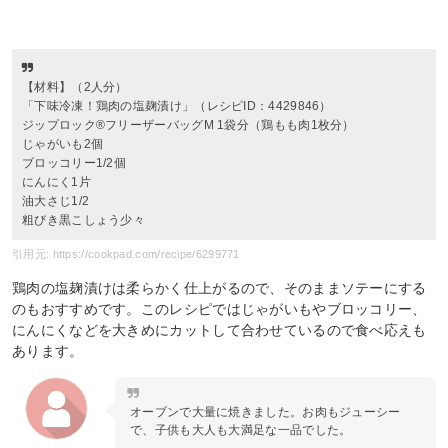
【材料】（2人分）
「下味冷凍！鶏肉の塩麹漬け」（レシピID：4429846）
ジップロック®フリーザーバッグM 1袋分（鶏もも肉1枚分）
じゃがいも2個
ブロッコリー1/2個
にんにく1片
油大さじ1/2
粗びき黒こしょう少々
引用元: https://cookpad.com/recipe/6299771
鶏肉の塩麹漬けは柔らかく仕上がるので、そのままソテーにする
のもおすすめです。このレシピではじゃがいもやブロッコリー、
にんにくなどを大きめにカットして合わせているので食べ応えも
あります。
オーブンで大量に焼きました。お肉もジューシー
で、子供も大人も大満足な一品でした。