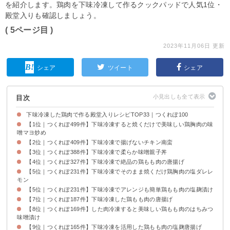
を紹介します。鶏肉を下味冷凍して作るクックパッドで人気1位・
殿堂入りも確認しましょう。
( 5ページ目 )
2023年11月06日 更新
シェア
ツイート
シェア
目次
下味冷凍した鶏肉で作る殿堂入りレシピTOP33｜つくれぽ100
【1位｜つくれぽ499件】下味冷凍すると焼くだけで美味しい鶏胸肉の味
噌マヨ炒め
【2位｜つくれぽ409件】下味冷凍で揚げないチキン南蛮
【3位｜つくれぽ388件】下味冷凍で柔らか味噌親子丼
【4位｜つくれぽ327件】下味冷凍で絶品の鶏もも肉の唐揚げ
【5位｜つくれぽ231件】下味冷凍でそのまま焼くだけ鶏胸肉の塩ダレレ
モン
【5位｜つくれぽ231件】下味冷凍でアレンジも簡単鶏もも肉の塩麹漬け
【7位｜つくれぽ187件】下味冷凍した鶏もも肉の唐揚げ
【8位｜つくれぽ169件】した肉冷凍すると美味しい鶏もも肉のはちみつ
味噌漬け
【9位｜つくれぽ165件】下味冷凍を活用した鶏もも肉の塩麹唐揚げ