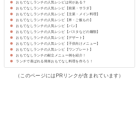
おもてなしランチの人気レシピは何がある？
おもてなしランチの人気レシピ【前菜・サラダ】
おもてなしランチの人気レシピ【主菜・メイン料理】
①ハッセルバックポテト
②作り置きもできるキャロットラペ
③レタスで作るタコス
④簡単カマンベールチーズと生ハムのカナッペ
⑤ブーケサラダ
⑥グリル野菜のマリネ
おもてなしランチの人気レシピ【丼・ご飯もの】
①お家でカフェランチ風のキッシュロレーヌ
②簡単なチキンのハーブ焼き
③作り置きできる豚のテリーヌ
④鶏のオレンジソース
⑤鮭とポテトのオーブン焼き
⑥自宅で簡単ローストポーク
⑦お家でフレンチ鯛のポワレ
⑧作り置きできる紅茶の煮豚
おもてなしランチの人気レシピ【パン】
①チキンドリア
②チーズリゾット
③本格パエリア
④和風のステーキ丼
⑤オムライスケーキ
⑥自宅で本格的なスパイスキーマカレー
⑦ビーフストロガノフ
⑧本格ジャンバラヤ
⑨和風でおしゃれなお花寿司
おもてなしランチの人気レシピ【パスタなどの麺類】
①手作りピザ
②アメリカンクラブハウスサンド
③ハンバーガー
④シチューパングラタン
⑤クロックムッシュ風フレンチトースト
おもてなしランチの人気レシピ【デザート】
①ツナとチーズのトマトパスタ
②簡単トマトの冷製パスタ
③カラフルな手まりうどん
④ラザニア
⑤鮭とアスパラガスのパスタ
おもてなしランチの人気レシピ【子供向けメニュー】
①いちごのロールサンド
②ワッフル
③豆花
④トライフル風スコップケーキ
⑤ベイクドチーズケーキ
⑥オープンパンケーキ
⑦簡単バナナヨーグルトグラタン
⑧秋のデザートにかぼちゃモンブラン
おもてなしランチの人気レシピ【ワンプレート】
①煮込みハンバーグ
②チキンナゲット
③チーズクロワッサンパイ
④和風にも合うポテトサラダ
⑤アメリカンドッグ
おもてなしランチの献立メニュー例を紹介！
①生姜焼きのワンプレートランチ
②カオマンガイ
③ワンプレートガパオ
④ロコモコ
ランチで喜ばれる簡単おもてなし料理を作ろう！
献立メニュー例①〜義母・義両親のおもてなしにおすすめの和食のランチ〜
献立メニュー例②〜友達のおもてなしにおすすめの豪華な洋食ランチ〜
献立メニュー例③〜女子会におすすめのおしゃれな軽食風ランチ〜
（このページにはPRリンクが含まれています）