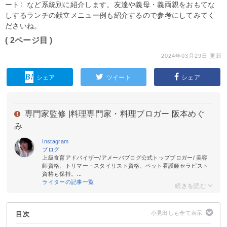
ート〉など系統別に紹介します。友達や義母・義両親をおもてな
しするランチの献立メニュー例も紹介するので参考にしてみてく
ださいね。
( 2ページ目 )
2024年03月29日 更新
シェア
ツイート
シェア
専門家監修 |
料理専門家・料理ブロガー 阪本めぐ
み
Instagram
ブログ
上級食育アドバイザー/アメーバブログ公式トップブロガー/ 美容
師資格、トリマー・スタイリスト資格、ペット看護師セラピスト
資格も保持。...
ライターの記事一覧
目次