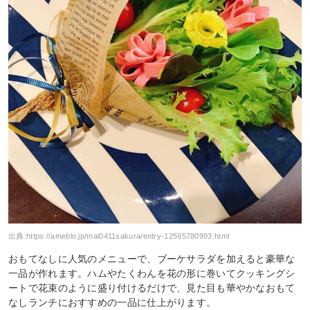
出典:
https://ameblo.jp/mai0411sakura/entry-12595780993.html
おもてなしに人気のメニューで、ブーケサラダを加えると豪華な
一品が作れます。ハムやたくわんを花の形に巻いてクッキングシ
ートで花束のように盛り付けるだけで、見た目も華やかなおもて
なしランチにおすすめの一品に仕上がります。