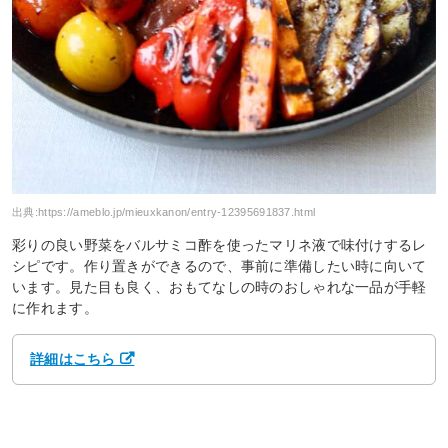
出典:
https://ameblo.jp/mieuxkanon/entry-12395691837.html
彩りの良い野菜をバルサミコ酢を使ったマリネ液で味付けするレ
シピです。作り置きができるので、事前に準備したい時に向いて
います。見た目も良く、おもてなしの時のおしゃれな一品が手軽
に作れます。
詳細はこちら