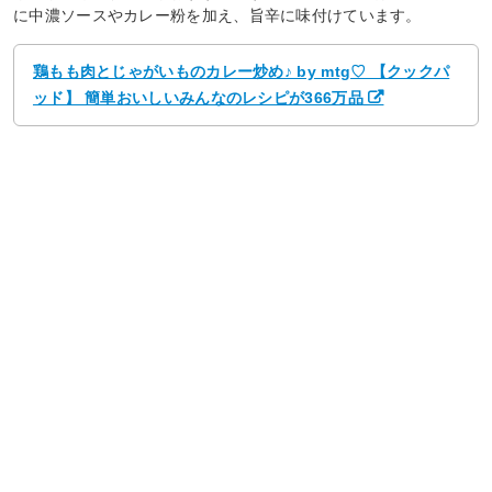
に中濃ソースやカレー粉を加え、旨辛に味付けています。
鶏もも肉とじゃがいものカレー炒め♪ by mtg♡ 【クックパ
ッド】 簡単おいしいみんなのレシピが366万品