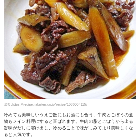
出典:
https://recipe.rakuten.co.jp/recipe/1080004115/
冷めても美味しいうえご飯にもお酒にも合う、牛肉とごぼうの煮
物もメイン料理にすると喜ばれます。牛肉の脂とごぼうから出る
旨味がだしに溶け出し、冷めることで味がしみてより美味しくな
ると人気です。