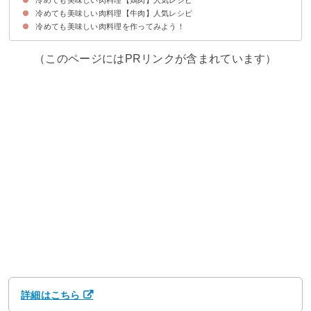
冷めても美味しい肉料理【牛肉】人気レシピ
①鶏チャーシュー
②鶏肉の甘酢照り焼き
③定番の鶏の唐揚げ
④鶏肉とナスの甘酢炒め
⑤鶏肉の梅肉焼き
⑥鶏肉とレンコンのつくね
⑦鶏肉とじゃがいもの旨辛炒め
⑧チキンナゲット
冷めても美味しい肉料理を作ってみよう！
①牛そぼろ
②牛肉とごぼうの煮物
③牛肉のしぐれ煮
④プルコギ
⑤牛肉といんげんの甘辛炒め
⑥焼肉
⑦牛肉のすき焼き風照り焼き
（このページにはPRリンクが含まれています）
詳細はこちら