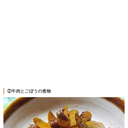
②牛肉とごぼうの煮物