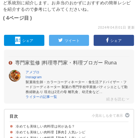
ど系統別に紹介します。お弁当のおかずにおすすめの簡単レシピ
を紹介するので参考にしてみてくださいね。
( 4ページ目 )
2024年04月01日 更新
シェア
ツイート
シェア
専門家監修 |
料理専門家・料理ブロガー Runa
アメブロ
Instagram
製菓衛生師・カラーコーディネーター・食生活アドバイザー・フ
ードコーディネーター 製菓の専門学校卒業後パティシエとして勤
務経験あり 現在は2児の母 離乳食、幼児食など...
ライターの記事一覧
目次
冷めても美味しい肉料理は何がある？
冷めても美味しい肉料理【豚肉】人気レシピ
冷めても美味しい肉料理【鶏肉】人気レシピ
①豚肉の生姜焼き
②アスパラガスの豚肉巻き
③豚肉とレンコンの甘酢炒め
④豚肉巻きおにぎり
⑤豚肉とキャベツのポン酢炒め
⑥キムチとチーズの豚肉巻き
⑦厚揚げの豚肉巻き