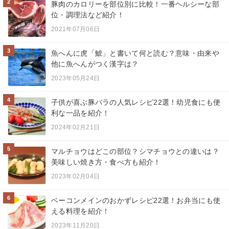
2
豚肉のカロリーを部位別に比較！一番ヘルシーな部
位・調理法など紹介！
2021年07月06日
3
魚へんに虎「鯱」と書いて何と読む？意味・由来や
他に魚へんがつく漢字は？
2023年05月24日
4
子供が喜ぶ豚バラの人気レシピ22選！幼児食にも便
利な一品を紹介！
2024年02月21日
5
マルチョウはどこの部位？シマチョウとの違いは？
美味しい焼き方・食べ方も紹介！
2023年02月04日
6
ベーコンメインのおかずレシピ22選！お弁当にも使
える料理を紹介！
2023年11月20日