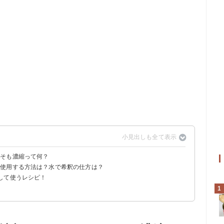
もそも濃縮って何？
て使用する方法は？水で希釈の仕方は？
として使う
して使うレシピ！
う
1