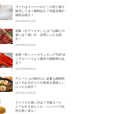
ラードはスーパーのどこの売り場で
販売してる？無料品も？市販店舗や
値段を紹介！
2023年02月14日
花椒（ホアジャオ）とは？山椒との
違いは？使い方・活用レシピを紹
介！
2023年01月29日
世界一辛いソースランキングTOP10
｜デスソースより激辛の調味料があ
る？
2023年02月09日
アヒージョの味付けに必要な調味料
は？入れ方のコツや簡単＆美味しい
レシピも紹介！
2023年11月02日
ナツメグの使い方は？万能スパイ
ス？おすすめレシピ・ハンバーグ以
外の使い道も！