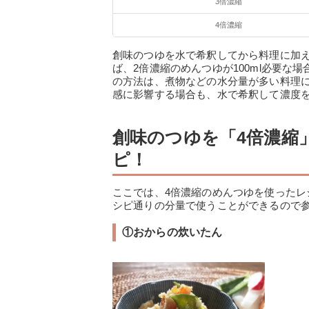
3倍濃縮
4倍濃縮
創味のつゆを水で希釈してから料理に加
ば、2倍濃縮のめんつゆが100ml必要な場
の方法は、煮物などの水分量が多い料理
感に影響する場合も、水で希釈して濃度
創味のつゆを「4倍濃縮
ピ！
ここでは、4倍濃縮のめんつゆを使った
シピ通りの分量で使うことができるので
①おからの炊いたん