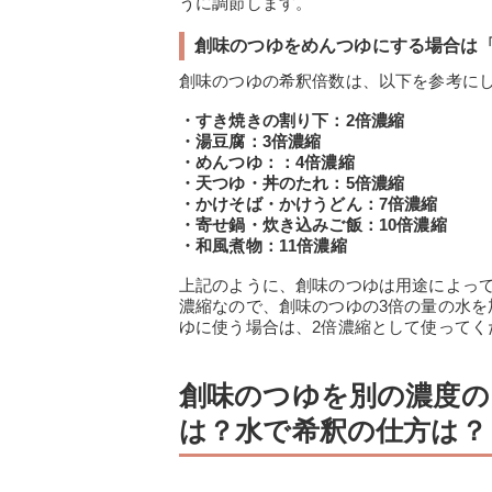
うに調節します。
創味のつゆをめんつゆにする場合は「
創味のつゆの希釈倍数は、以下を参考に
・すき焼きの割り下：2倍濃縮
・湯豆腐：3倍濃縮
・めんつゆ：：4倍濃縮
・天つゆ・丼のたれ：5倍濃縮
・かけそば・かけうどん：7倍濃縮
・寄せ鍋・炊き込みご飯：10倍濃縮
・和風煮物：11倍濃縮
上記のように、創味のつゆは用途によっ
濃縮なので、創味のつゆの3倍の量の水
ゆに使う場合は、2倍濃縮として使ってく
創味のつゆを別の濃度の
は？水で希釈の仕方は？