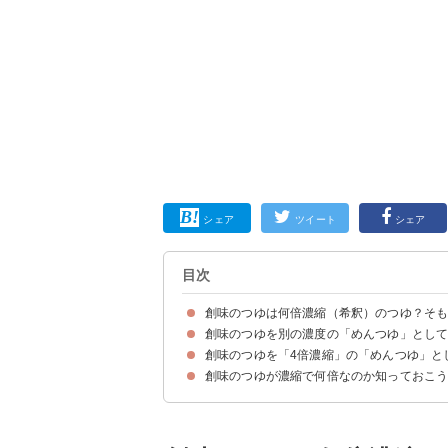
シェア
ツイート
シェア
目次
創味のつゆは何倍濃縮（希釈）のつゆ？そ
創味のつゆを別の濃度の「めんつゆ」とし
まずは濃縮（希釈）の意味・定義を知っておこう
創味のつゆをめんつゆにする場合は「4倍濃縮」
創味のつゆを「4倍濃縮」の「めんつゆ」と
創味のつゆを水で希釈せずに調整する場合
創味のつゆを水で希釈して調整する場合
創味のつゆが濃縮で何倍なのか知っておこ
①おからの炊いたん
②青梗菜のナムル
③筍の炊き込みご飯