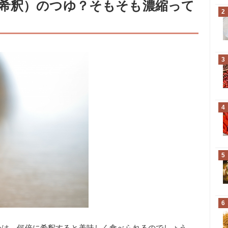
希釈）のつゆ？そもそも濃縮って
2
3
4
5
6
合は、何倍に希釈すると美味しく食べられるのでしょう