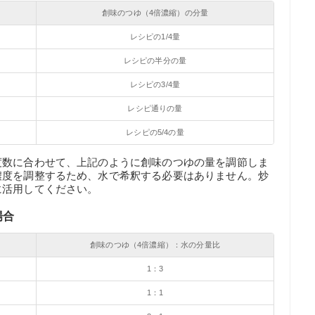
創味のつゆ（4倍濃縮）の分量
レシピの1/4量
レシピの半分の量
レシピの3/4量
レシピ通りの量
レシピの5/4の量
度数に合わせて、上記のように創味のつゆの量を調節しま
濃度を調整するため、水で希釈する必要はありません。炒
に活用してください。
場合
創味のつゆ（4倍濃縮）：水の分量比
1：3
1：1