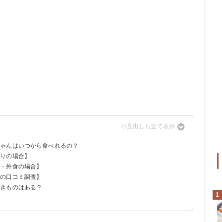
ちゃんはいつから食べれるの？
作りの場合】
になってからが安心
販・外食の場合】
すめ
マの口コミ調査】
べきものはある？
1