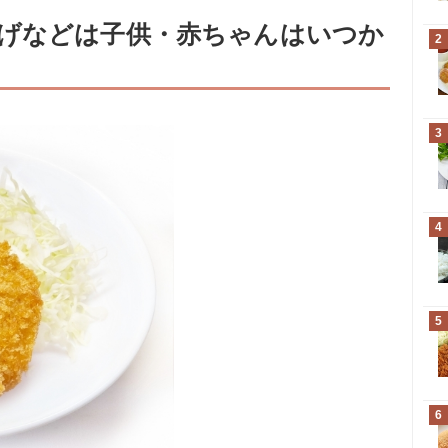
げなどは子供・赤ちゃんはいつか
2
3
4
5
6