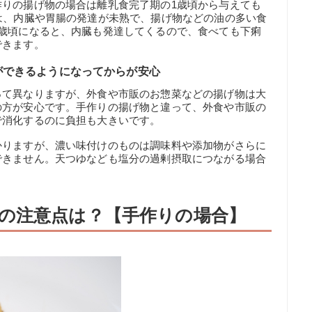
作りの揚げ物の場合は離乳食完了期の1歳頃から与えても
は、内臓や胃腸の発達が未熟で、揚げ物などの油の多い食
1歳頃になると、内臓も発達してくるので、食べても下痢
できます。
ができるようになってからが安心
って異なりますが、外食や市販のお惣菜などの揚げ物は大
の方が安心です。手作りの揚げ物と違って、外食や市販の
で消化するのに負担も大きいです。
かりますが、濃い味付けのものは調味料や添加物がさらに
できません。天つゆなども塩分の過剰摂取につながる場合
の注意点は？【手作りの場合】