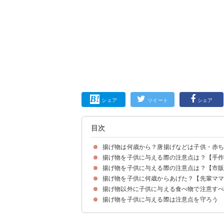
シェア
ツイート
シェア
目次
揚げ物は何歳から？唐揚げなどは子供・赤
揚げ物を子供に与える際の注意点は？【手
手作りの揚げ物であれば1歳頃から与えてOK
外食・市販の場合は大人と同じ食事ができるよう
揚げ物を子供に与える際の注意点は？【市
①まずは少量で様子を見る
②新しい油で揚げる
③中まで火を通す
④量・頻度に注意
⑤病院にいけるような状況にしておくと安心
⑥パン粉をまぶして焼いたものから試すのもおす
揚げ物を子供に何歳からあげた？【先輩マ
①衣を外して与える
②食べたことがある食材にする
揚げ物以外に子供に与える食べ物で注意す
揚げ物を子供に与える際は注意点を守ろう