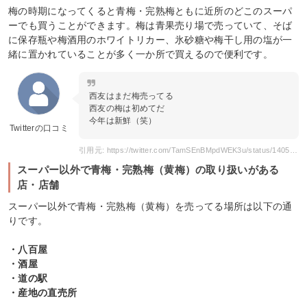
梅の時期になってくると青梅・完熟梅ともに近所のどこのスーパ
ーでも買うことができます。梅は青果売り場で売っていて、そば
に保存瓶や梅酒用のホワイトリカー、氷砂糖や梅干し用の塩が一
緒に置かれていることが多く一か所で買えるので便利です。
西友はまだ梅売ってる
西友の梅は初めてだ
今年は新鮮（笑）
Twitterの口コミ
引用元: https://twitter.com/TamSEnBMpdWEK3u/status/1405347753962532868
スーパー以外で青梅・完熟梅（黄梅）の取り扱いがある
店・店舗
スーパー以外で青梅・完熟梅（黄梅）を売ってる場所は以下の通
りです。
・八百屋
・酒屋
・道の駅
・産地の直売所