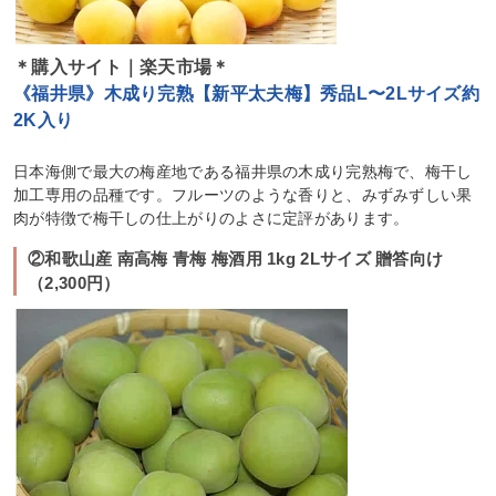
＊購入サイト｜楽天市場＊
《福井県》木成り完熟【新平太夫梅】秀品L〜2Lサイズ約
2K入り
日本海側で最大の梅産地である福井県の木成り完熟梅で、梅干し
加工専用の品種です。フルーツのような香りと、みずみずしい果
肉が特徴で梅干しの仕上がりのよさに定評があります。
②和歌山産 南高梅 青梅 梅酒用 1kg 2Lサイズ 贈答向け
（2,300円）