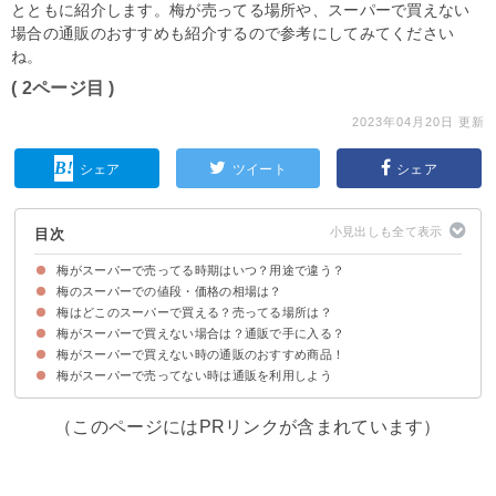
とともに紹介します。梅が売ってる場所や、スーパーで買えない
場合の通販のおすすめも紹介するので参考にしてみてください
ね。
( 2ページ目 )
2023年04月20日 更新
シェア
ツイート
シェア
目次
梅がスーパーで売ってる時期はいつ？用途で違う？
梅のスーパーでの値段・価格の相場は？
青梅が売ってる時期は5月下旬〜6月中旬
完熟梅（黄梅）が売ってる時期は6月中旬〜7月初旬
梅はどこのスーパーで買える？売ってる場所は？
スーパーの梅の値段は1kgあたり800〜1000円ほど
梅がスーパーで買えない場合は？通販で手に入る？
青梅・完熟梅（黄梅）が売ってるスーパー
スーパー以外で青梅・完熟梅（黄梅）の取り扱いがある店・店舗
梅がスーパーで買えない時の通販のおすすめ商品！
生の梅が通販で流通している時期はスーパーと同じ
用途は限られるが冷凍梅なら時期外れでも手に入る
梅がスーパーで売ってない時は通販を利用しよう
①福井県産 木成り完熟 新平太夫梅 2㎏入り（3,680円）
②和歌山産 南高梅 青梅 梅酒用 1kg 2Lサイズ 贈答向け （2,300円）
（このページにはPRリンクが含まれています）