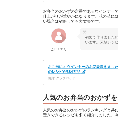
お弁当のおかずの定番であるウインナー
仕上がりが華やかになります。花の芯に
い場合は省略しても大丈夫です。
初めて作りました‼
います。素敵レシピ
ヒロ♪エリ
お弁当に♬ウインナーのお花✿咲きました～ b
のレシピが384万品
出典: クックパッド
人気のお弁当のおかずを
人気のお弁当のおかずのランキングと共
置きできるレシピも多く紹介しました。