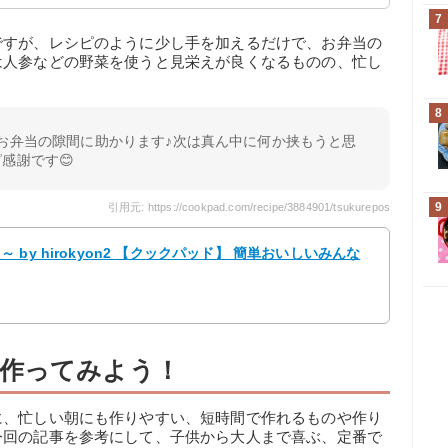
7
ですが、レシピのように少し手を加えるだけで、お弁当の
は人参などの野菜を使うと見栄えが良くなるものの、忙し
8
︎お弁当の隙間に助かります♪次は真ん中に何か挟もうと思
感謝です😊
9
引用元: https://cookpad.com/recipe/3884901/tsukurepos
y hirokyon2 【クックパッド】 簡単おいしいみんな
作ってみよう！
に、忙しい朝にも作りやすい、短時間で作れるものや作り
今回の記事を参考にして、子供から大人まで喜ぶ、定番で