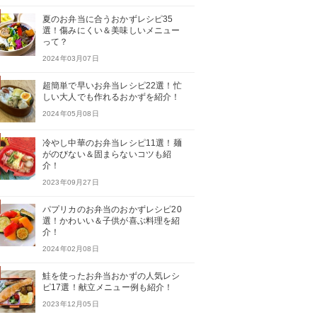
夏のお弁当に合うおかずレシピ35
選！傷みにくい＆美味しいメニュー
って？
2024年03月07日
超簡単で早いお弁当レシピ22選！忙
しい大人でも作れるおかずを紹介！
2024年05月08日
冷やし中華のお弁当レシピ11選！麺
がのびない＆固まらないコツも紹
介！
2023年09月27日
パプリカのお弁当のおかずレシピ20
選！かわいい＆子供が喜ぶ料理を紹
介！
2024年02月08日
鮭を使ったお弁当おかずの人気レシ
ピ17選！献立メニュー例も紹介！
2023年12月05日