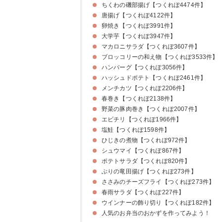
ちくわの磯部揚げ【つくれぽ4474件】
唐揚げ【つくれぽ4122件】
卵焼き【つくれぽ3991件】
大学芋【つくれぽ3947件】
マカロニサラダ【つくれぽ3607件】
ブロッコリーの和え物【つくれぽ3533件】
ハンバーグ【つくれぽ3056件】
ハッシュドポテト【つくれぽ2461件】
メンチカツ【つくれぽ2206件】
春巻き【つくれぽ2138件】
野菜の豚肉巻き【つくれぽ2007件】
エビチリ【つくれぽ1966件】
塩鮭【つくれぽ1598件】
ひじきの煮物【つくれぽ972件】
シュウマイ【つくれぽ867件】
ポテトサラダ【つくれぽ820件】
ぶりの竜田揚げ【つくれぽ273件】
ささみのチーズフライ【つくれぽ273件】
春雨サラダ【つくれぽ227件】
ウインナーの飾り切り【つくれぽ182件】
人気のお弁当のおかずを作ってみよう！