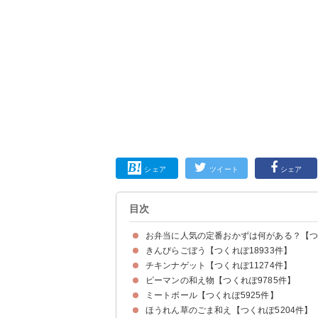
シェア
ツイート
シェア
目次
お弁当に人気の定番おかずは何がある？【つく
きんぴらごぼう【つくれぽ18933件】
チキンナゲット【つくれぽ11274件】
ピーマンの和え物【つくれぽ9785件】
ミートボール【つくれぽ5925件】
ほうれん草のごま和え【つくれぽ5204件】