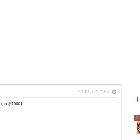
れぽ1000】
1