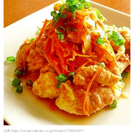
出典:
https://recipe.rakuten.co.jp/recipe/1770015427/