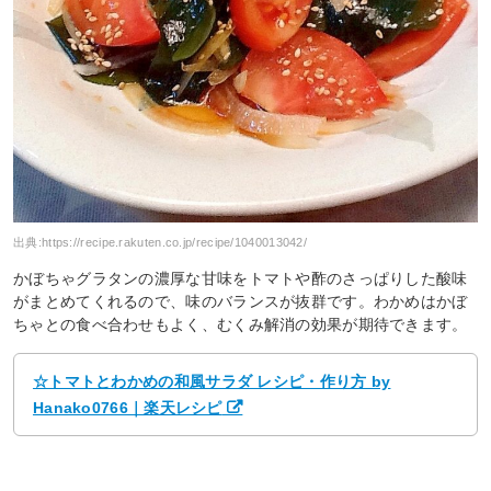
出典:
https://recipe.rakuten.co.jp/recipe/1040013042/
かぼちゃグラタンの濃厚な甘味をトマトや酢のさっぱりした酸味
がまとめてくれるので、味のバランスが抜群です。わかめはかぼ
ちゃとの食べ合わせもよく、むくみ解消の効果が期待できます。
☆トマトとわかめの和風サラダ レシピ・作り方 by
Hanako0766｜楽天レシピ