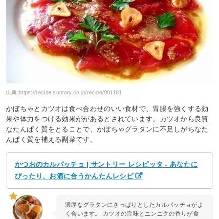
出典:
https://recipe.suntory.co.jp/recipe/001181
かぼちゃとカツオは食べ合わせのいい食材で、胃腸を強くする効
果や体力をつける効果ががあるとされています。カツオから良質
なたんぱく質をとることで、かぼちゃグラタンに不足しがちなた
んぱく質を補える副菜です。
かつおのカルパッチョ | サントリー レシピッタ - あなたに
ぴったり、お酒に合うかんたんレシピ
濃厚なグラタンにさっぱりとしたカルパッチョがよ
く合います。 カツオの旨味とニンニクの香りが食