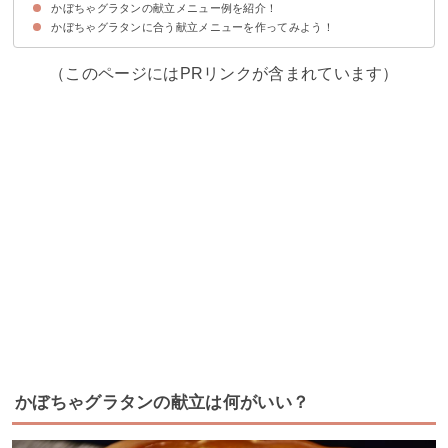
かぼちゃグラタンの献立メニュー例を紹介！
①ピラフ
②ローストビーフ丼
③BLTサンドイッチ
④ペンネボロネーゼ
かぼちゃグラタンに合う献立メニューを作ってみよう！
献立メニュー例①おうちでハロウィンパーティー
献立メニュー例②バランスが取れたヘルシーなワンプレート
（このページにはPRリンクが含まれています）
かぼちゃグラタンの献立は何がいい？