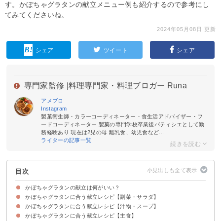
す。かぼちゃグラタンの献立メニュー例も紹介するので参考にし
てみてくださいね。
2024年05月08日 更新
シェア
ツイート
シェア
専門家監修 |
料理専門家・料理ブロガー Runa
アメブロ
Instagram
製菓衛生師・カラーコーディネーター・食生活アドバイザー・フ
ードコーディネーター 製菓の専門学校卒業後パティシエとして勤
務経験あり 現在は2児の母 離乳食、幼児食など...
ライターの記事一覧
目次
かぼちゃグラタンの献立は何がいい？
かぼちゃグラタンに合う献立レシピ【副菜・サラダ】
かぼちゃグラタンに合う献立レシピ【汁物・スープ】
①トマトとわかめのサラダ
②カツオのカルパッチョ
③鶏肉のマリネ
④鶏つくね南蛮
⑤小松菜とベーコンのサラダ
⑥アスパラのビスマルク風
かぼちゃグラタンに合う献立レシピ【主食】
①ミネストローネ
②豆腐ポタージュ
③レタスとベーコンのスープ
④手羽元のポトフ
⑤あっさりスープカレー