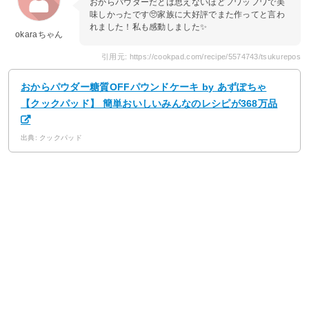
おからパウダーだとは思えないほどフワッフワで美
味しかったです🥺家族に大好評でまた作ってと言わ
れました！私も感動しました✨
okaraちゃん
引用元: https://cookpad.com/recipe/5574743/tsukurepos
おからパウダー糖質OFFパウンドケーキ by あずぽちゃ
【クックパッド】 簡単おいしいみんなのレシピが368万品
出典: クックパッド