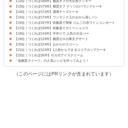
【12位｜つくれぽ186件】糖質オフの大豆粉クッキー
【13位｜つくれぽ175件】糖質オフ ナッツのパウンドケーキ
【14位｜つくれぽ172件】濃厚チーズケーキ
【15位｜つくれぽ170件】ワンランク上のおから蒸しパン
【16位｜つくれぽ167件】炊飯器で簡単 りんごの赤ワインコンポート
【17位｜つくれぽ156件】炊飯器でガトーショコラ
【18位｜つくれぽ143件】手作りで 人気の大豆バー
【19位｜つくれぽ129件】糖質ゼロの寒天デザート
【20位｜つくれぽ124件】おからのスコーン
【21位｜つくれぽ122件】1人前からできるココアカップケーキ
【22位｜つくれぽ26件】ロカボアイスクリーム
「低糖質スイーツ」の人気レシピを作ってみよう！
（このページにはPRリンクが含まれています）