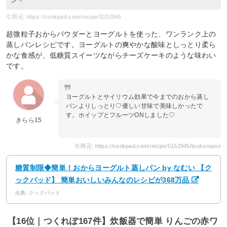
引用元: https://cookpad.com/recipe/5152945
超微粒子おからパウダーとヨーグルトを使った、ワンランク上の
蒸しパンレシピです。ヨーグルトの爽やかな酸味としっとり柔ら
かな食感が、低糖質スイーツながらチーズケーキのような味わい
です。
ヨーグルトとサイリウム効果で今までのおから蒸し
パンよりしっとり♡優しい甘味で美味しかったで
す。ホイップとフルーツONしました♡
きらら15
引用元: https://cookpad.com/recipe/5152945/tsukurepos
糖質制限◆簡単！おからヨーグルト蒸しパン by なむい 【ク
ックパッド】 簡単おいしいみんなのレシピが368万品
出典: クックパッド
【16位｜つくれぽ167件】炊飯器で簡単 りんごの赤ワ