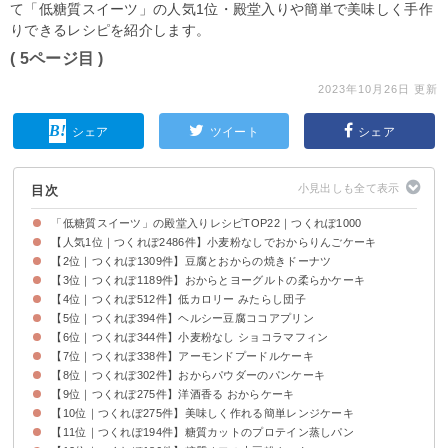
て「低糖質スイーツ」の人気1位・殿堂入りや簡単で美味しく手作
りできるレシピを紹介します。
( 5ページ目 )
2023年10月26日 更新
シェア
ツイート
シェア
目次
「低糖質スイーツ」の殿堂入りレシピTOP22｜つくれぽ1000
【人気1位｜つくれぽ2486件】小麦粉なしでおからりんごケーキ
【2位｜つくれぽ1309件】豆腐とおからの焼きドーナツ
【3位｜つくれぽ1189件】おからとヨーグルトの柔らかケーキ
【4位｜つくれぽ512件】低カロリー みたらし団子
【5位｜つくれぽ394件】ヘルシー豆腐ココアプリン
【6位｜つくれぽ344件】小麦粉なし ショコラマフィン
【7位｜つくれぽ338件】アーモンドプードルケーキ
【8位｜つくれぽ302件】おからパウダーのパンケーキ
【9位｜つくれぽ275件】洋酒香る おからケーキ
【10位｜つくれぽ275件】美味しく作れる簡単レンジケーキ
【11位｜つくれぽ194件】糖質カットのプロテイン蒸しパン