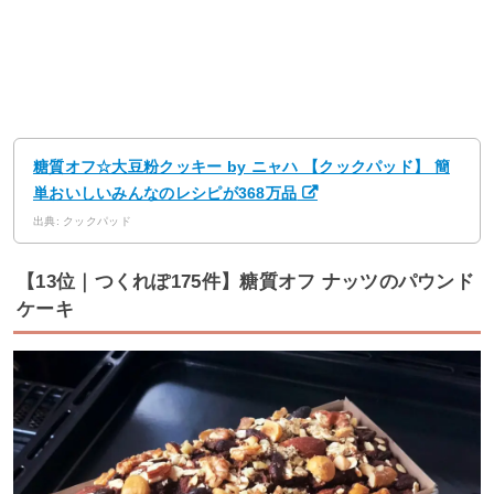
糖質オフ☆大豆粉クッキー by ニャハ 【クックパッド】 簡
単おいしいみんなのレシピが368万品
出典: クックパッド
【13位｜つくれぽ175件】糖質オフ ナッツのパウンド
ケーキ