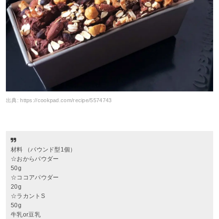
出典:
https://cookpad.com/recipe/5574743
材料 （パウンド型1個）
☆おからパウダー
50g
☆ココアパウダー
20g
☆ラカントS
50g
牛乳or豆乳