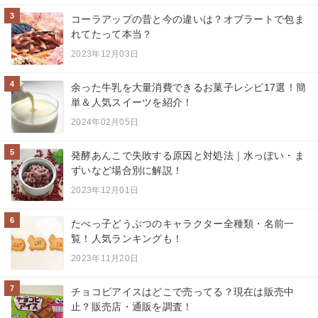
3
コーラアップの昔と今の違いは？オブラートで包ま
れてたって本当？
2023年12月03日
4
余った牛乳を大量消費できるお菓子レシピ17選！簡
単＆人気スイーツを紹介！
2024年02月05日
5
発酵あんこで失敗する原因と対処法｜水っぽい・ま
ずいなど場合別に解説！
2023年12月01日
6
たべっ子どうぶつのキャラクター全種類・名前一
覧！人気ランキングも！
2023年11月20日
7
チョコビアイスはどこで売ってる？現在は販売中
止？販売店・通販を調査！