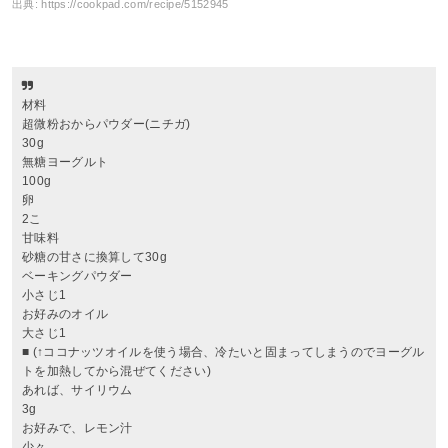
出典:
https://cookpad.com/recipe/5152945
材料
超微粉おからパウダー(ニチガ)
30g
無糖ヨーグルト
100g
卵
2こ
甘味料
砂糖の甘さに換算して30g
ベーキングパウダー
小さじ1
お好みのオイル
大さじ1
■ (↑ココナッツオイルを使う場合、冷たいと固まってしまうのでヨーグル
トを加熱してから混ぜてください)
あれば、サイリウム
3g
お好みで、レモン汁
少々