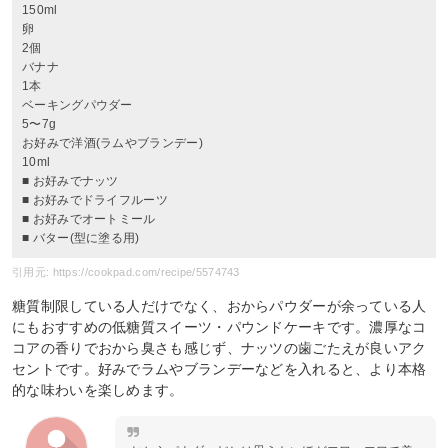
150ml
卵
2個
バナナ
1本
ベーキングパウダー
5〜7g
お好みで洋酒(ラムやブランデー)
10ml
■ お好みでナッツ
■ お好みでドライフルーツ
■ お好みでオートミール
■ バター(型に塗る用)
引用元: https://cookpad.com/recipe/5574743
糖質制限している人だけでなく、おからパウダーが余っている人
にもおすすめの低糖質スイーツ・パウンドケーキです。濃厚なコ
コアの香りでおから臭さも感じず、ナッツの歯ごたえが良いアク
セントです。好みでラムやブランデーなどを入れると、より本格
的な味わいを楽しめます。