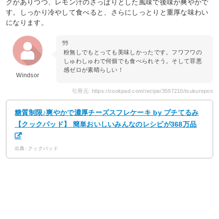
クがありつつ、レモン汁のさっぱりとした風味で後味が爽やかで
す。しっかり冷やして食べると、さらにしっとりと重厚な味わい
になります。
粉無しでもとっても美味しかったです。フワフワの
しゅわしゅわで何個でも食べられそう。そして罪悪
感ゼロが素晴らしい！
Windsor
引用元: https://cookpad.com/recipe/3597210/tsukurepos
糖質制限♪爽やかで濃厚チーズスフレケーキ by プチてるみ
【クックパッド】 簡単おいしいみんなのレシピが368万品
出典: クックパッド