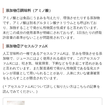
添加物①調味料（アミノ酸）
アミノ酸とは食品にうまみを与えたり、増強させたりする添加物
です。アミノ酸は別名グルタミン酸ナトリウムとも呼ばれてお
り、加熱することで発がん性物質が生成すると言われています。
未だこの成分の使用基準が明確にされておらず、1日当たりの摂取
許容量の基準がないことが問題視されています。
添加物②アセスルファムK
人工甘味料の一種であるアセスルファムKは、甘みを増強させる添
加物で、ジュースにはよく使用される成分です。このアセスルフ
ァムKには、吐き気、味覚障害、下痢などを引き起こす恐れがある
と言われています。また製造過程で発がん性物質である塩化エチ
レンが溶媒として用いられることがあり、人体に大いな健康被害
をもたらすことが懸念されています。
(＊アセスルファムKについて詳しく知りたい方はこちらの記事を
読んでみてください。)