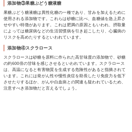
添加物③果糖ぶどう糖液糖
果糖ぶどう糖液糖は異性化糖の一種であり、甘みを加えるために
使用される添加物です。これらは砂糖に比べ、血糖値を急上昇さ
せやすい特徴があります。これは肥満の原因ともいわれ、摂取量
によっては糖尿病などの生活習慣病を引き起こしたり、心臓病の
リスクを高めたりするといわれています。
添加物④スクラロース
スクラロースは砂糖を原料に作られた高甘味度の添加物で、砂糖
の約600倍の甘味を感じさせるといわれています。スクラロース
は、高温になると有害物質を生成する危険性があると指摘されて
います。これには発がん性や慢性炎症を助長したり免疫力を低下
させたりするほか、がんや白血病との関連も疑われているため、
注意すべき添加物だと言えるでしょう。