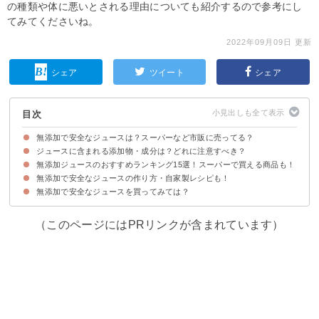
の種類や体に悪いとされる理由についても紹介するので参考にし
てみてくださいね。
2022年09月09日 更新
シェア
ツイート
シェア
目次
無添加で安全なジュースは？スーパーなど市販に売ってる？
ジュースに含まれる添加物・成分は？どれに注意すべき？
無添加ジュースのおすすめランキング15選！スーパーで買える商品も！
添加物①調味料（アミノ酸）
添加物②アセスルファムK
添加物③果糖ぶどう糖液糖
添加物④スクラロース
無添加で安全なジュースの作り方・自家製レシピも！
15位：ブラッドオレンジジュース｜神戸物産
14位：トロピカーナ ピュアプレミアムオレンジ｜キリン
13位：我が家のこだわりりんごジュース｜野田りんご園
12位：GREENSシリーズ｜カゴメ
11位：有機ざくろ100％ジュース｜ベン・オーガニック
10位：国産ふじりんご100｜ナガノトマト
9位：ストレートジュース｜銀座千疋屋
8位：国産有機野菜ジュース｜ヒカリ
7位：POM 国産果実野菜ジュース｜えひめ飲料
6位：紫蘇ジュース｜九州アスリート食品
5位：ワイナリーこだわりのグレープジュース｜アルプス
4位：ワイルド オレンジジュース｜ワイルド
3位：無添加野菜31種の野菜100％｜キリン小岩井
2位：無添加野菜 48種の濃い野菜100％｜キリン
1位：つぶより野菜｜カゴメ
無添加で安全なジュースを買ってみては？
材料
作り方・手順
（このページにはPRリンクが含まれています）