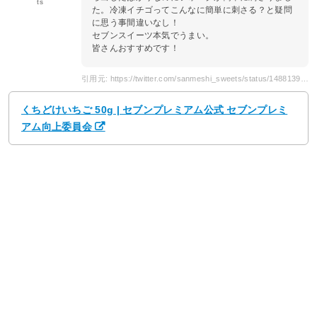
ts
た。冷凍イチゴってこんなに簡単に刺さる？と疑問
に思う事間違いなし！
セブンスイーツ本気でうまい。
皆さんおすすめです！
引用元: https://twitter.com/sanmeshi_sweets/status/1488139005552394243
くちどけいちご 50g | セブンプレミアム公式 セブンプレミ
アム向上委員会