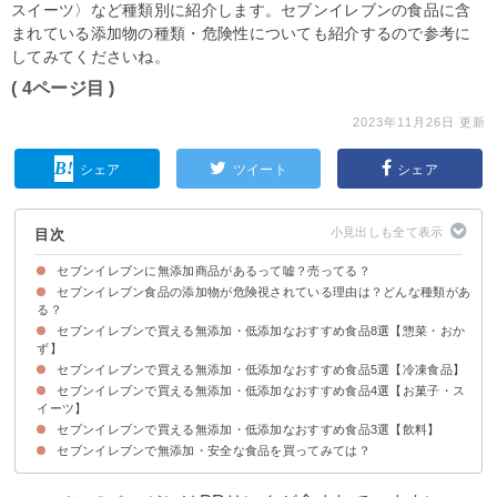
スイーツ〉など種類別に紹介します。セブンイレブンの食品に含
まれている添加物の種類・危険性についても紹介するので参考に
してみてくださいね。
( 4ページ目 )
2023年11月26日 更新
シェア
ツイート
シェア
目次
セブンイレブンに無添加商品があるって嘘？売ってる？
セブンイレブン食品の添加物が危険視されている理由は？どんな種類があ
る？
セブンイレブンで買える無添加・低添加なおすすめ食品8選【惣菜・おか
添加物①保存料・酸化防止剤
添加物②人工甘味料
添加物③着色料
ず】
セブンイレブンで買える無添加・低添加なおすすめ食品5選【冷凍食品】
①きんぴらごぼう｜株式会社ヤマザキ
②ひじき煮｜株式会社ヤマザキ
③北海道産かぼちゃ煮｜株式会社ヤマザキ
④ポテトサラダ｜株式会社ヤマザキ
⑤切干し大根煮｜株式会社ヤマザキ
⑥黒豆｜フジッコ株式会社
⑦味付き半熟ゆでたまご｜イセデリカ株式会社
⑧さばの塩焼｜株式会社STIフード
セブンイレブンで買える無添加・低添加なおすすめ食品4選【お菓子・ス
①金のマルゲリータ｜株式会社佐勇
②焼きなす｜セブンプレミアム
③くちどけいちご｜アヲハタ株式会社
④塩ゆで枝豆｜セブンプレミアム
⑤マカロニグラタン｜株式会社ヤマザキ
イーツ】
セブンイレブンで買える無添加・低添加なおすすめ食品3選【飲料】
①金のしっとりバウムクーヘン｜株式会社ユーハイム
②フィナンシェ｜株式会社ブルボン
③きみだけのプリン｜栄屋乳業株式会社
④小倉羊羹｜井村屋株式会社
セブンイレブンで無添加・安全な食品を買ってみては？
①飲むヨーグルト 甘さすっきり｜オハヨー乳業株式会社
②カフェラテミルク ミルクたっぷり｜オハヨー乳業株式会社
③果汁100％ マスカットミックス｜雪印メグミルク