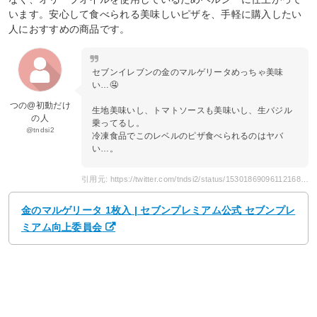
います。安心して食べられる美味しいピザを、手軽に購入したい
人におすすめの商品です。
セブンイレブンの金のマルゲリータめっちゃ美味
い…🤤
つの@初動だけ
生地美味いし、トマトソースも美味いし、生バジル
の人
乗ってるし。
@tndsi2
冷凍食品でこのレベルのピザ食べられるのはヤバ
い…。
引用元: https://twitter.com/tndsi2/status/1530186909611216897
金のマルゲリータ 1枚入 | セブンプレミアム公式 セブンプレ
ミアム向上委員会