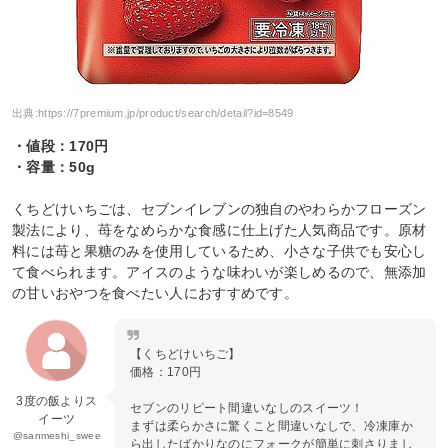
出典:
https://7premium.jp/product/search/detail?id=8549
・値段：170円
・容量：50g
くちどけいちごは、セブンイレブンの独自のやわらかフローズン
製法により、苺をなめらかな食感に仕上げた人気商品です。原材
料には苺と果糖のみを使用しているため、小さな子供でも安心し
て食べられます。アイスのような味わいが楽しめるので、無添加
の甘いおやつを食べたい人におすすめです。
【くちどけいちご】
価格：170円
3度の飯よりス
セブンのリピート間違いなしのスイーツ！
イーツ
まずは柔らかさに驚くこと間違いなしで、冷凍庫か
@sanmeshi_swee
ら出したばかりなのにフォークが簡単に刺さりまし