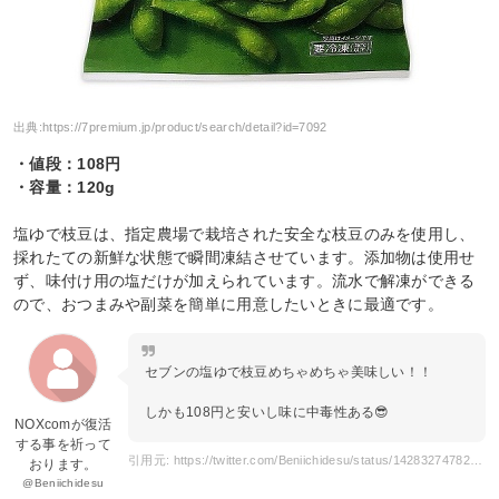
出典:
https://7premium.jp/product/search/detail?id=7092
・値段：108円
・容量：120g
塩ゆで枝豆は、指定農場で栽培された安全な枝豆のみを使用し、
採れたての新鮮な状態で瞬間凍結させています。添加物は使用せ
ず、味付け用の塩だけが加えられています。流水で解凍ができる
ので、おつまみや副菜を簡単に用意したいときに最適です。
セブンの塩ゆで枝豆めちゃめちゃ美味しい！！
しかも108円と安いし味に中毒性ある😎
NOXcomが復活
する事を祈って
引用元: https://twitter.com/Beniichidesu/status/1428327478255243266
おります。
@Beniichidesu