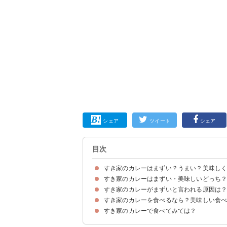
シェア
ツイート
シェア
目次
すき家のカレーはまずい？うまい？美味し
すき家のカレーはまずい・美味しいどっち
すき家のカレーがまずいと言われる原因は
すき家のカレーがまずい・美味しくないと感じる
すき家のカレーが美味しい・うまいと感じる人の
すき家のカレーを食べるなら？美味しい食
①具がなくなった
②専門チェーン店に比べて味が劣る
すき家のカレーで食べてみては？
すき家のカレーはトッピングするのがおすすめ！