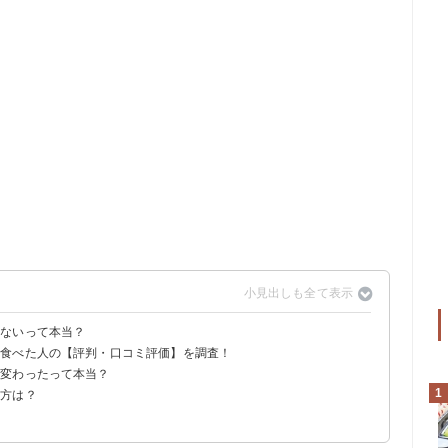
くないって本当？
？食べた人の【評判・口コミ評価】を調査！
？変わったって本当？
人の口コミ
口コミ
1
べ方は？