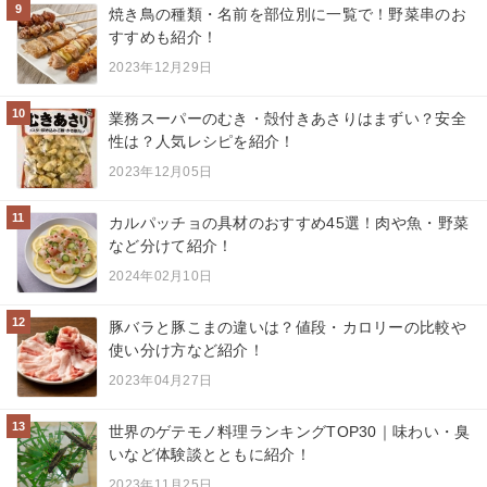
9
焼き鳥の種類・名前を部位別に一覧で！野菜串のお
すすめも紹介！
2023年12月29日
10
業務スーパーのむき・殻付きあさりはまずい？安全
性は？人気レシピを紹介！
2023年12月05日
11
カルパッチョの具材のおすすめ45選！肉や魚・野菜
など分けて紹介！
2024年02月10日
12
豚バラと豚こまの違いは？値段・カロリーの比較や
使い分け方など紹介！
2023年04月27日
13
世界のゲテモノ料理ランキングTOP30｜味わい・臭
いなど体験談とともに紹介！
2023年11月25日