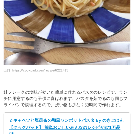
出典:
https://cookpad.com/recipe/6221413
鮭フレークの塩味が効いた簡単に作れるパスタのレシピで、ラン
チに用意するのも子供に喜ばれます。パスタを茹でるのも同じフ
ライパンで調理するので、洗い物も少なく短時間で作れます。
☆キャベツと塩昆布の和風ワンポットパスタ by のきごはん
【クックパッド】 簡単おいしいみんなのレシピが371万品