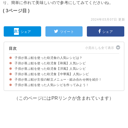
り、簡単に作れて美味しいので参考にしてみてくださいね。
( 3ページ目 )
2024年03月07日 更新
シェア
ツイート
シェア
目次
子供が喜ぶ鮭を使った幼児食の人気レシピは？
子供が喜ぶ鮭を使った幼児食【和風】人気レシピ
子供が喜ぶ鮭を使った幼児食【洋風】人気レシピ
①鮭ときのこの炊き込みご飯
②秋生鮭の甘辛焼き
③保育園のお弁当にもおすすめの焼き鮭
④鮭のちゃんちゃん焼き
⑤2歳児のお弁当におすすめの塩鮭の三色そぼろ丼
⑥鮭と野菜あんかけ
⑦鮭と野菜の味噌チーズ煮
⑧鮭の南蛮漬け
⑨鮭ときのこのホイル焼き
子供が喜ぶ鮭を使った幼児食【中華風】人気レシピ
①鮭とほうれん草のクリーム煮
②3歳の子供も喜ぶ鮭のチーズ入りパン粉焼き
③鮭で作る洋風ハンバーグ
④鮭フレークの簡単パスタ
⑤鮭のマカロニグラタン
⑥1歳の子供にもおすすめの鮭コロッケ
⑦鮭のムニエル
⑧鮭のパン粉焼きカレー風味
⑨鮭とじゃがいもの具沢山スープ
子供が喜ぶ鮭が主役の献立メニュー・組み合わせ例を紹介！
①マヨネーズ入り鮭チャーハン
②生鮭とチンゲンサイの中華炒め
③鮭とアスパラの中華煮
④レンジで作れる鮭の香草レモンバター蒸し
子供が喜ぶ鮭を使った人気レシピを作ってみよう！
献立メニュー例①鮭がメインの和食メニューにおすすめ
献立メニュー例②子供が喜ぶランチにおすすめ
献立メニュー例③洋食好きな子供におすすめ
（このページにはPRリンクが含まれています）