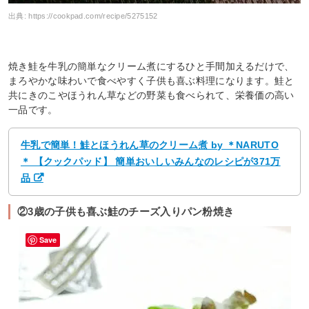
出典:
https://cookpad.com/recipe/5275152
焼き鮭を牛乳の簡単なクリーム煮にするひと手間加えるだけで、
まろやかな味わいで食べやすく子供も喜ぶ料理になります。鮭と
共にきのこやほうれん草などの野菜も食べられて、栄養価の高い
一品です。
牛乳で簡単！鮭とほうれん草のクリーム煮 by ＊NARUTO
＊ 【クックパッド】 簡単おいしいみんなのレシピが371万
品
②3歳の子供も喜ぶ鮭のチーズ入りパン粉焼き
Save