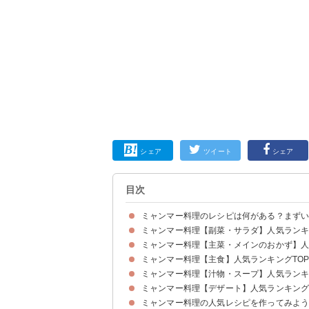
シェア
ツイート
シェア
目次
ミャンマー料理のレシピは何がある？まず
ミャンマー料理【副菜・サラダ】人気ランキン
まずはミャンマー料理の特徴を知っておこう
ミャンマー料理の有名な食べ物
ミャンマー料理【主菜・メインのおかず】人
①焼きなすサラダ
②カチン族の家庭料理の里芋煮込み
③ラペットゥ
④ラペットゥ（マンダレー式）
⑤ボツクササラダ
⑥おつまみにおすすめのサムサ
⑦トーフーヒン
ミャンマー料理【主食】人気ランキングTOP
①豚肉のスペアリブ
②ピーマンと卵の炒めもの
③ミャンマーの家庭料理チェッターアールヒン
④蟹の唐揚げ
⑤ミャンマー風唐揚げ
⑥ワッター・トゥトゥ
⑦ワッター・キン
ミャンマー料理【汁物・スープ】人気ランキン
①シャンカオスエ
②ダンパウ
③ミャンマーカレー
④エビカレー
⑤ミャンマーの麺料理マンダレーモンティ
⑥ミャンマー風油そば
ミャンマー料理【デザート】人気ランキングT
①モヒンガー
②ご飯に良く合うチキンカレー
③ビルマ汁
④シンプルで作りやすいヒンガー
⑤魚を使ったカレーのンガーヒン
⑥ビルマヒン
⑦蟹のカレー
ミャンマー料理の人気レシピを作ってみよ
①ココナッツゼリー
②ミャンマーの白玉デザートモンローイェポー
③マライン
④ココナッツミルクケーキ
⑤モンピャータレッ
⑥甘いミャンマー紅茶