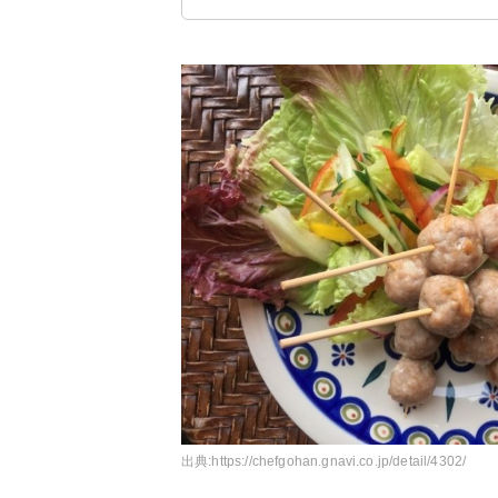
出典:
https://chefgohan.gnavi.co.jp/detail/4302/