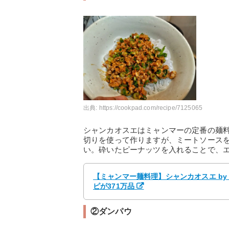
出典:
https://cookpad.com/recipe/7125065
シャンカオスエはミャンマーの定番の麺
切りを使って作りますが、ミートソース
い。砕いたピーナッツを入れることで、
【ミャンマー麺料理】シャンカオスエ by 
ピが371万品
②ダンパウ