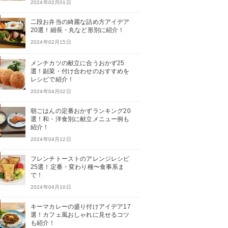
2024年02月01日
二段お弁当の綺麗な詰め方アイデア
20選！細長・丸など形別に紹介！
2024年02月15日
メンチカツの献立に合うおかず25
選！副菜・付け合わせのおすすめを
レシピで紹介！
2024年04月02日
朝ごはんの定番おかずランキング20
選！和・洋食別に献立メニュー例も
紹介！
2024年04月12日
フレンチトーストのアレンジレシピ
25選！定番・変わり種〜食事系ま
で！
2024年04月10日
キーマカレーの盛り付けアイデア17
選！カフェ風おしゃれに見せるコツ
も紹介！