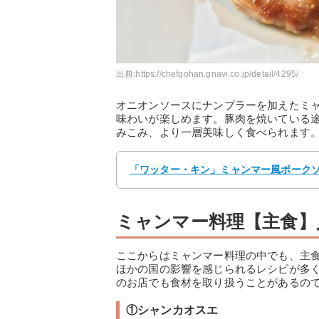
出典:
https://chefgohan.gnavi.co.jp/detail/4295/
オニオンソースにナンプラーを加えたミ
味わいが楽しめます。豚肉を焼いている
みこみ、より一層美味しく食べられます
「ワッター・キン」ミャンマー風ポークソテ
ミャンマー料理【主食】
ここからはミャンマー料理の中でも、主
ほかの国の影響を感じられるレシピが多
のお店でも食材を取り扱うことがあるの
①シャンカオスエ