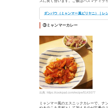
スに良く合います。ご飯はバスマティラ
ダンパウ（ミャンマー風ビリヤニ）｜レシ
③ミャンマーカレー
出典:
https://cookpad.com/recipe/5143077
ミャンマー風のエスニックカレーで、ナン
やきのこを具材として加えるのが定番の