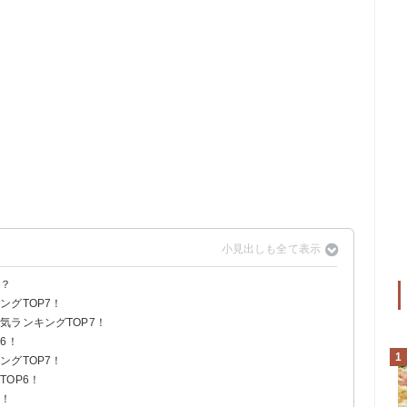
い？
グTOP7！
気ランキングTOP7！
6！
1
グTOP7！
OP6！
う！