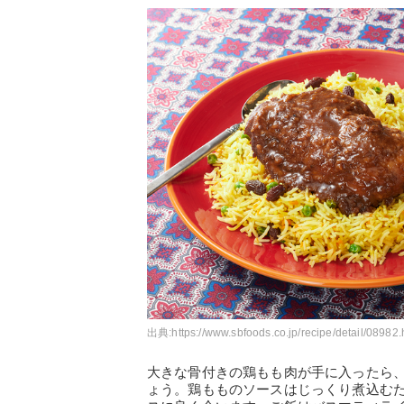
出典:
https://www.sbfoods.co.jp/recipe/detail/08982.
大きな骨付きの鶏もも肉が手に入ったら
ょう。鶏もものソースはじっくり煮込む