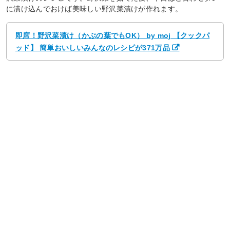
に漬け込んでおけば美味しい野沢菜漬けが作れます。
即席！野沢菜漬け（かぶの葉でもOK） by moj 【クックパ
ッド】 簡単おいしいみんなのレシピが371万品