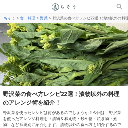
ちそう
>
食・料理
>
野菜
> 野沢菜の食べ方レシピ22選！漬物以外の料
野沢菜の食べ方レシピ22選！漬物以外の料理
のアレンジ術を紹介！
野沢菜を使ったレシピは何があるのでしょうか？今回は、野沢菜
を使ったアレンジ料理を〈漬物＆和え物・炒め物・焼き物・煮
物〉など系統別に紹介します。漬物以外の食べ方も紹介するので