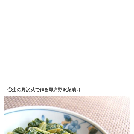
①生の野沢菜で作る即席野沢菜漬け