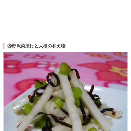
③野沢菜漬けと大根の和え物