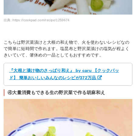
出典:
https://cookpad.com/recipe/1259674
こちらは野沢菜漬けと大根の和え物で、火を使わないレシピなの
で簡単に短時間で作れます。塩昆布と野沢菜漬けの塩気が程よく
きいていて、箸休めの一品としてもおすすめです。
『大根と漬け物のさっぱり和え』 by caru 【クックパッ
ド】 簡単おいしいみんなのレシピが372万品
④大量消費もできる生の野沢菜で作る胡麻和え