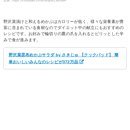
出典:
https://cookpad.com/recipe/2363664
野沢菜漬けと和えるめかぶはカロリーが低く、様々な栄養素が豊
富に含まれている食材なのでダイエット中の献立にもおすすめの
レシピです。お好みで輪切りの鷹の爪を入れるとピリッとした辛
みで食が進みます。
野沢菜昆布めかぶサラダ by さきじゅ 【クックパッド】 簡
単おいしいみんなのレシピが372万品