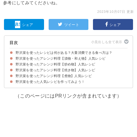
参考にしてみてくださいね。
2023年10月07日 更新
シェア
ツイート
シェア
目次
野沢菜を使ったレシピは何がある？大量消費できる食べ方は？
野沢菜を使ったアレンジ料理【漬物・和え物】人気レシピ
野沢菜を使ったアレンジ料理【炒め物】人気レシピ
①生の野沢菜で作る即席野沢菜漬け
②野沢菜漬けとめかぶのサラダ
③野沢菜漬けと大根の和え物
④大量消費もできる生の野沢菜で作る胡麻和え
⑤きゅうりの野沢菜ちりめん和え
⑥生の野沢菜で作る納豆パスタ
⑦生野沢菜とカリカリ梅のおにぎり
⑧野沢菜としらすの和風パスタ
⑨野沢菜漬けと桜エビの混ぜご飯
⑩さっぱり野沢菜いなり
野沢菜を使ったアレンジ料理【焼き物】人気レシピ
①生野沢菜の油炒め
②野沢菜のにんにく焦がし醤油チャーハン
③野沢菜漬けと厚揚げのそぼろ炒め
④生野沢菜と豚肉のごまソテー
⑤野沢菜漬けと卵のチャーハン
野沢菜を使ったアレンジ料理【煮物】人気レシピ
①信州の味の野沢菜おやき
②油揚げの野沢菜包み焼き
③野沢菜の簡単おやき
④野沢菜漬けとチーズの和風トースト
⑤野沢菜漬けの卵焼き
野沢菜を使った人気レシピを作ってみよう！
①野沢菜のかぶの煮物
②野沢菜としめじと油揚げの味噌汁
（このページにはPRリンクが含まれています）