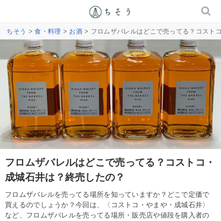
ちそう
>
食・料理
>
お酒
> フロムザバレルはどこで売ってる？コスト
フロムザバレルはどこで売ってる？コストコ・
成城石井は？終売したの？
フロムザバレルを売ってる場所を知っていますか？どこで定価で
買えるのでしょうか？今回は、〈コストコ・やまや・成城石井〉
など、フロムザバレルを売ってる場所・販売店や値段を購入者の