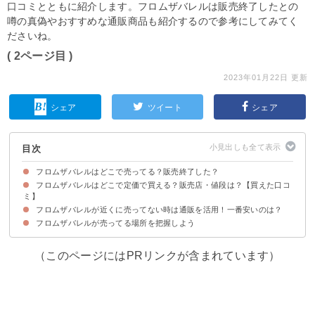
口コミとともに紹介します。フロムザバレルは販売終了したとの
噂の真偽やおすすめな通販商品も紹介するので参考にしてみてく
ださいね。
( 2ページ目 )
2023年01月22日 更新
シェア
ツイート
シェア
目次
フロムザバレルはどこで売ってる？販売終了した？
フロムザバレルはどこで定価で買える？販売店・値段は？【買えた口コ
フロムザバレルは品薄だが販売終了したわけではない
フロムザバレルの売ってる場所・販売店の一覧
ミ】
フロムザバレルが近くに売ってない時は通販を活用！一番安いのは？
①業務スーパー（2640円）
②ドンキ（2618円）
③コストコ（2998円）
④成城石井（3619円）
⑤セブンイレブン（2640円）
⑥ビックカメラ（2640円）
⑦イオン（2500円）
⑧やまや（2618円）
フロムザバレルが売ってる場所を把握しよう
①成城石井｜フロムザバレル（3069円）
②Yahooショッピング｜ニッカウィスキーフロムザバレル51度
③楽天｜ニッカフロム ザ バレル51度500ml（3963円）
500ml（3795円）
（このページにはPRリンクが含まれています）