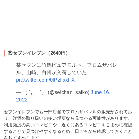
⑤セブンイレブン（2640円）
某セブンに竹鶴ピュアモルト、フロムザバレ
ル、山崎、白州が入荷していた
pic.twitter.com/0lPzlfxxFX
— （ ´,_ゝ`） (@seichan_saiko)
June 16,
2022
セブンイレブンでも一部店舗でフロムザバレルの販売がされてお
り、洋酒の取り扱いの多い場所なら見つかる可能性があります。
利用頻度の高いコンビニや、近くにあるコンビニをこまめに確認
することで見つけやすくなるため、日ごろから確認しておくこと
をおすすめします。