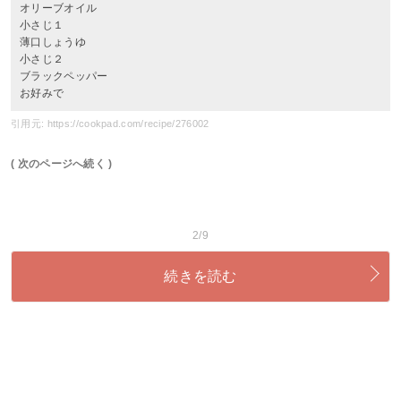
オリーブオイル
小さじ１
薄口しょうゆ
小さじ２
ブラックペッパー
お好みで
引用元: https://cookpad.com/recipe/276002
( 次のページへ続く )
2/9
続きを読む