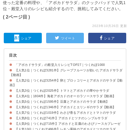
使った定番の料理や、「アボカドサラダ」のクックパッドで人気1
位・殿堂入りのレシピも紹介するので、挑戦してみてください。
( 2ページ目 )
2023年10月26日 更新
シェア
ツイート
シェア
目次
「アボカドサラダ」の殿堂入りレシピTOP27｜つくれぽ1000
【人気1位｜つくれぽ3281件】グレープフルーツが効いたアボカドサラダ
【動画】
【人気2位｜つくれぽ3254件】卵とブロッコリーとアボカドのサラダ【動
画】
【人気3位｜つくれぽ2025件】トマトとアボカドの華やかサラダ
【人気4位｜1804件】海老アボカドのオーロラソースサラダ【動画】
【人気5位｜つくれぽ1595件】豆腐とアボカドのサラダ【動画】
【人気6位｜つくれぽ1346件】アボカドとエリンギのサラダ【動画】
【人気7位｜つくれぽ1019件】わさび香るアボカドとトマトのサラダ
【人気8位｜つくれぽ741件】アボカドとツナのシンプルサラダ
【人気9位｜つくれぽ715件】アボカドと豆腐のわさびソースカプレーゼ
【人気10位｜つくれぽ486件】レモン風味のアボカドとツナのサラダ