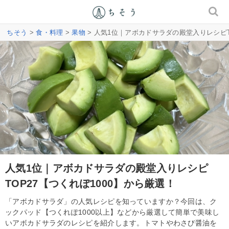
ちそう
>
食・料理
>
果物
> 人気1位｜アボカドサラダの殿堂入りレシピT
人気1位｜アボカドサラダの殿堂入りレシピ
TOP27【つくれぽ1000】から厳選！
「アボカドサラダ」の人気レシピを知っていますか？今回は、ク
ックパッド【つくれぽ1000以上】などから厳選して簡単で美味し
いアボカドサラダのレシピを紹介します。トマトやわさび醤油を