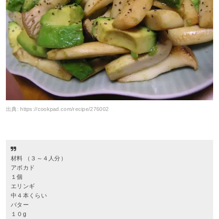
出典:
https://cookpad.com/recipe/276002
材料 （３～４人分）
アボカド
１個
エリンギ
中４本くらい
バター
１０g