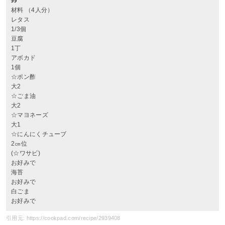
材料 （4人分）
レタス
1/3個
豆腐
1丁
アボカド
1個
☆ポン酢
大2
☆ごま油
大2
☆マヨネーズ
大1
☆にんにくチューブ
2㎝位
(☆ワサビ)
お好みで
海苔
お好みで
白ごま
お好みで
引用元: https://cookpad.com/recipe/2939408