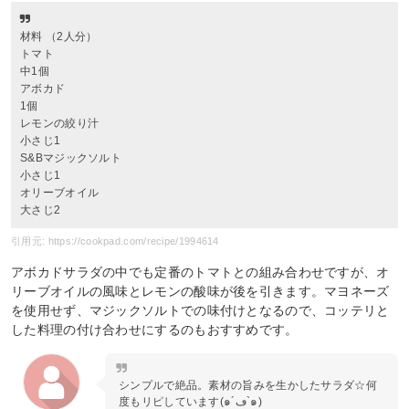
材料 （2人分）
トマト
中1個
アボカド
1個
レモンの絞り汁
小さじ1
S&Bマジックソルト
小さじ1
オリーブオイル
大さじ2
引用元: https://cookpad.com/recipe/1994614
アボカドサラダの中でも定番のトマトとの組み合わせですが、オ
リーブオイルの風味とレモンの酸味が後を引きます。マヨネーズ
を使用せず、マジックソルトでの味付けとなるので、コッテリと
した料理の付け合わせにするのもおすすめです。
シンプルで絶品。素材の旨みを生かしたサラダ☆何
度もリピしています(๑´ڡ`๑)