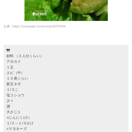
出典:
https://cookpad.com/recipe/507844
材料 （３人分くらい）
アボカド
１玉
エビ（中）
１０尾くらい
新玉ネギ
１/３こ
塩コショウ
少々
酒
大さじ１
○にんにく(小）
１/２～１/３かけ
○マヨネーズ