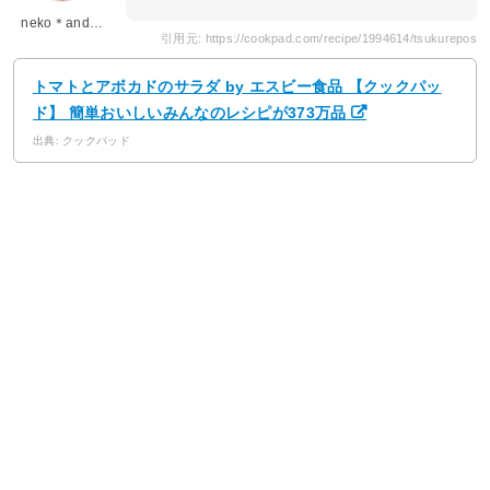
neko＊and…
引用元: https://cookpad.com/recipe/1994614/tsukurepos
トマトとアボカドのサラダ by エスビー食品 【クックパッ
ド】 簡単おいしいみんなのレシピが373万品
出典: クックパッド