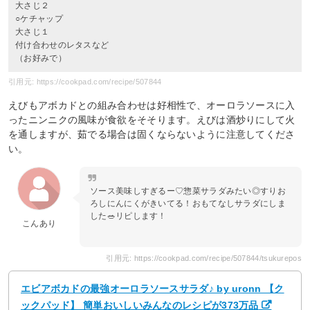
大さじ２
○ケチャップ
大さじ１
付け合わせのレタスなど
（お好みで）
引用元: https://cookpad.com/recipe/507844
えびもアボカドとの組み合わせは好相性で、オーロラソースに入
ったニンニクの風味が食欲をそそります。えびは酒炒りにして火
を通しますが、茹でる場合は固くならないように注意してくださ
い。
ソース美味しすぎるー♡惣菜サラダみたい◎すりお
ろしにんにくがきいてる！おもてなしサラダにしま
した🥗リピします！
こんあり
引用元: https://cookpad.com/recipe/507844/tsukurepos
エビアボカドの最強オーロラソースサラダ♪ by uronn 【ク
ックパッド】 簡単おいしいみんなのレシピが373万品