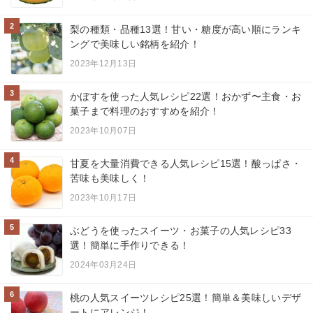
2
梨の種類・品種13選！甘い・糖度が高い順にランキ
ングで美味しい銘柄を紹介！
2023年12月13日
3
かぼすを使った人気レシピ22選！おかず〜主食・お
菓子まで料理のおすすめを紹介！
2023年10月07日
4
甘夏を大量消費できる人気レシピ15選！酸っぱさ・
苦味も美味しく！
2023年10月17日
5
ぶどうを使ったスイーツ・お菓子の人気レシピ33
選！簡単に手作りできる！
2024年03月24日
6
桃の人気スイーツレシピ25選！簡単＆美味しいデザ
ートにアレンジ！