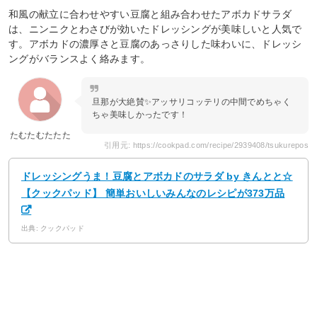
和風の献立に合わせやすい豆腐と組み合わせたアボカドサラダ
は、ニンニクとわさびが効いたドレッシングが美味しいと人気で
す。アボカドの濃厚さと豆腐のあっさりした味わいに、ドレッシ
ングがバランスよく絡みます。
旦那が大絶賛✨アッサリコッテリの中間でめちゃく
ちゃ美味しかったです！
たむたむたたた
引用元: https://cookpad.com/recipe/2939408/tsukurepos
ドレッシングうま！豆腐とアボカドのサラダ by きんとと☆
【クックパッド】 簡単おいしいみんなのレシピが373万品
出典: クックパッド