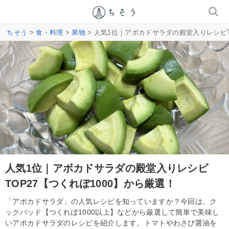
ちそう
>
食・料理
>
果物
> 人気1位｜アボカドサラダの殿堂入りレシピT
人気1位｜アボカドサラダの殿堂入りレシピ
TOP27【つくれぽ1000】から厳選！
「アボカドサラダ」の人気レシピを知っていますか？今回は、ク
ックパッド【つくれぽ1000以上】などから厳選して簡単で美味し
いアボカドサラダのレシピを紹介します。トマトやわさび醤油を