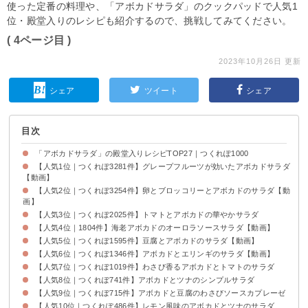
使った定番の料理や、「アボカドサラダ」のクックパッドで人気1
位・殿堂入りのレシピも紹介するので、挑戦してみてください。
( 4ページ目 )
2023年10月26日 更新
シェア
ツイート
シェア
目次
「アボカドサラダ」の殿堂入りレシピTOP27｜つくれぽ1000
【人気1位｜つくれぽ3281件】グレープフルーツが効いたアボカドサラダ
【動画】
【人気2位｜つくれぽ3254件】卵とブロッコリーとアボカドのサラダ【動
画】
【人気3位｜つくれぽ2025件】トマトとアボカドの華やかサラダ
【人気4位｜1804件】海老アボカドのオーロラソースサラダ【動画】
【人気5位｜つくれぽ1595件】豆腐とアボカドのサラダ【動画】
【人気6位｜つくれぽ1346件】アボカドとエリンギのサラダ【動画】
【人気7位｜つくれぽ1019件】わさび香るアボカドとトマトのサラダ
【人気8位｜つくれぽ741件】アボカドとツナのシンプルサラダ
【人気9位｜つくれぽ715件】アボカドと豆腐のわさびソースカプレーゼ
【人気10位｜つくれぽ486件】レモン風味のアボカドとツナのサラダ