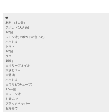
材料 （3人分）
アボカド(大きめ)
1/2個
レモン汁(アボカドの色止め)
小さじ１
トマト
1/2個
タコ
100ｇ
☆オリーブオイル
大さじ１～
☆醤油
小さじ２
☆ワサビ(チューブ)
1.5㎝位
☆レモン汁
お好みで
ブラックペッパー
お好みで