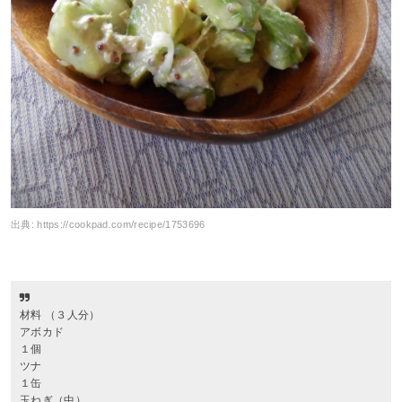
出典:
https://cookpad.com/recipe/1753696
材料 （３人分）
アボカド
１個
ツナ
１缶
玉ねぎ（中）