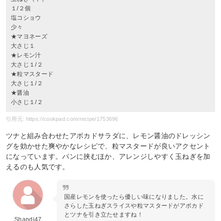
１/２個
塩コショウ
少々
★マヨネーズ
大さじ１
★レモン汁
大さじ１/２
★粒マスタード
大さじ１/２
★醤油
小さじ１/２
引用元: https://cookpad.com/recipe/1753696
ツナと組み合わせたアボカドサラダに、レモン醤油のドレッシン
グを効かせた爽やかなレシピで、粒マスタードが良いアクセント
になっています。パンに挟むほか、アレンジしやすく玉ねぎを加
えるのも人気です。
国産レモンを使ったら優しい味になりました。水に
さらした玉ねぎスライスや粒マスタードがアボカド
とツナを引き立たせますね！
Shandi47