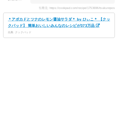
引用元: https://cookpad.com/recipe/1753696/tsukurepos
＊アボカドとツナのレモン醤油サラダ＊ by ひぃこ＊ 【クッ
クパッド】 簡単おいしいみんなのレシピが373万品
出典: クックパッド