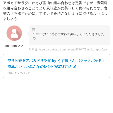
アボカドサラダにわさび醤油の組み合わせは定番ですが、青紫蘇
を組み合わせることでより風味豊かに美味しく食べられます。食
材の形を残すために、アボカドを潰さないように混ぜるようにし
ましょう。
ワサビがいい感じですね☆美味しくいただきました
♡
chocoraママ
引用元: https://cookpad.com/recipe/6396476/tsukurepos?page=2
ワサビ香るアボカドサラダ by うす味さん 【クックパッド】
簡単おいしいみんなのレシピが373万品
出典: クックパッド