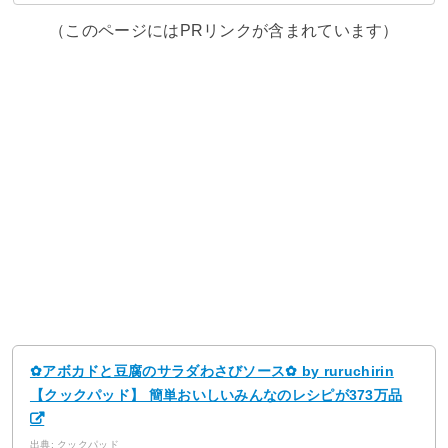
（このページにはPRリンクが含まれています）
✿アボカドと豆腐のサラダわさびソース✿ by ruruchirin
【クックパッド】 簡単おいしいみんなのレシピが373万品
出典: クックパッド