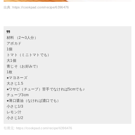
出典:
https://cookpad.com/recipe/6396476
材料 （2〜3人分）
アボカド
1個
トマト（ミニトマトでも）
大1個
青じそ（お好みで）
1枚
●マヨネーズ
大さじ1.5
●ワサビ（チューブ）苦手でなければ5cmでも♪
チューブ3cm
●薄口醤油（なければ濃口でも）
小さじ1/3
レモン汁
小さじ1/2
引用元: https://cookpad.com/recipe/6396476