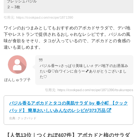
フレッシュバジル
２～3枚
引用元: https://cookpad.com/recipe/1871390
ワインのおつまみとしてもおすすめのアボカドサラダで、デパ地
下やレストランで提供されるおしゃれなレシピです。バジルの風
味が食欲をそそり、タコが入っているので、アボカドとの食感の
違いも楽しめます。
バジル香〜♪さっぱり美味しい♬デパ地下のお洒落み
たい😋♡白ワインに合うー💕ありがとうございまし
た♡
ぽんしゅラブ子
引用元: https://cookpad.com/recipe/1871390/tsukurepos
バジル香るアボカドとタコの美肌サラダ by 春小町 【クック
パッド】 簡単おいしいみんなのレシピが373万品
出典: クックパッド
【人気13位｜つくれぽ407件】アボカドと柿のサラダ