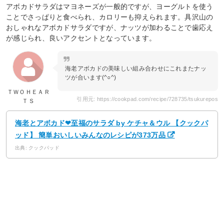
アボカドサラダはマヨネーズが一般的ですが、ヨーグルトを使う
ことでさっぱりと食べられ、カロリーも抑えられます。具沢山の
おしゃれなアボカドサラダですが、ナッツが加わることで歯応え
が感じられ、良いアクセントとなっています。
海老アボカドの美味しい組み合わせにこれまたナッ
ツが合います(^○^)
ＴＷＯＨＥＡＲ
引用元: https://cookpad.com/recipe/728735/tsukurepos
ＴＳ
海老とアボカド❤至福のサラダ by ケチャ＆ウル 【クックパ
ッド】 簡単おいしいみんなのレシピが373万品
出典: クックパッド