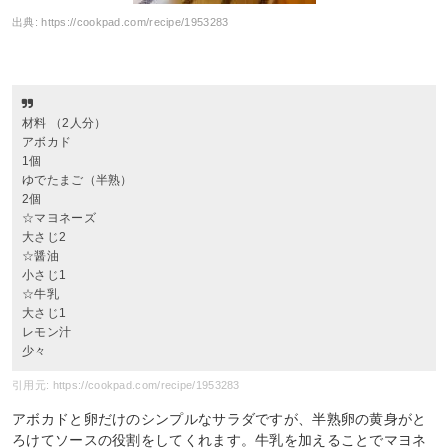
出典:
https://cookpad.com/recipe/1953283
材料 （2人分）
アボカド
1個
ゆでたまご（半熟）
2個
☆マヨネーズ
大さじ2
☆醤油
小さじ1
☆牛乳
大さじ1
レモン汁
少々
引用元: https://cookpad.com/recipe/1953283
アボカドと卵だけのシンプルなサラダですが、半熟卵の黄身がと
ろけてソースの役割をしてくれます。牛乳を加えることでマヨネ