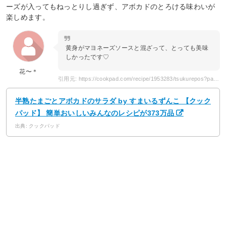
ーズが入ってもねっとりし過ぎず、アボカドのとろける味わいが
楽しめます。
黄身がマヨネーズソースと混ざって、とっても美味
しかったです♡
花〜＊
引用元: https://cookpad.com/recipe/1953283/tsukurepos?page=2
半熟たまごとアボカドのサラダ by すまいるずんこ 【クック
パッド】 簡単おいしいみんなのレシピが373万品
出典: クックパッド