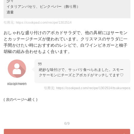
少々
イタリアンパセリ、ピンクペパー（飾り用）
適量
引用元: https://cookpad.com/recipe/1302514
おしゃれな盛り付けのアボカドサラダで、他の具材にはサーモン
とカッテージチーズが使われています。クリスマスのサラダに一
手間かけたい時におすすめのレシピで、白ワインビネガーと柚子
胡椒の組み合わせもよく合います。
絶妙な味付けで、サッパリ食べられました。スモー
クサーモンにチーズとアボカドがマッチしてます♡
xiaopinwen
引用元: https://cookpad.com/recipe/1302514/tsukurepos
( 次のページへ続く )
6/9