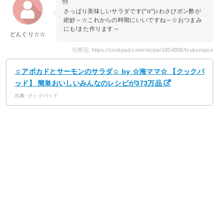
さっぱり美味しいサラダです(^o^)♪わさびポン酢が
絶妙～☆これからの時期にいいですね～☆おつまみ
にも!また作ります～
どんぐり☆☆
引用元: https://cookpad.com/recipe/1854898/tsukurepos
☺アボカドとサーモンのサラダ☺ by ☆海ママ☆ 【クックパ
ッド】 簡単おいしいみんなのレシピが373万品
出典: クックパッド