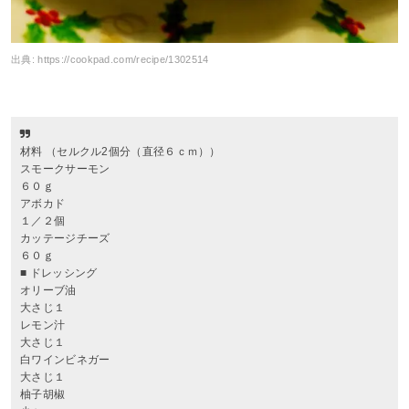
出典:
https://cookpad.com/recipe/1302514
材料 （セルクル2個分（直径６ｃｍ））
スモークサーモン
６０ｇ
アボカド
１／２個
カッテージチーズ
６０ｇ
■ ドレッシング
オリーブ油
大さじ１
レモン汁
大さじ１
白ワインビネガー
大さじ１
柚子胡椒