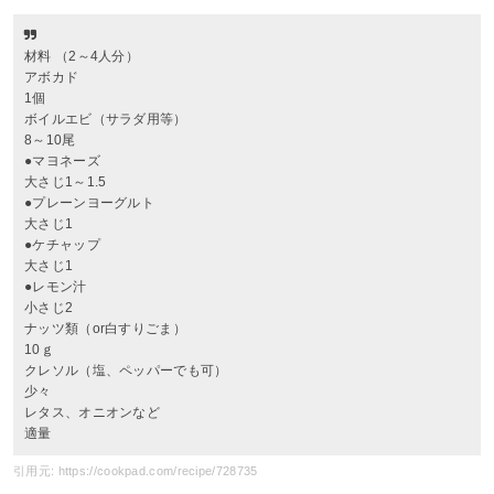
材料 （2～4人分）
アボカド
1個
ボイルエビ（サラダ用等）
8～10尾
●マヨネーズ
大さじ1～1.5
●プレーンヨーグルト
大さじ1
●ケチャップ
大さじ1
●レモン汁
小さじ2
ナッツ類（or白すりごま）
10ｇ
クレソル（塩、ペッパーでも可）
少々
レタス、オニオンなど
適量
引用元: https://cookpad.com/recipe/728735