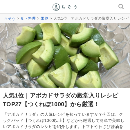
ちそう
>
食・料理
>
果物
> 人気1位｜アボカドサラダの殿堂入りレシピT
人気1位｜アボカドサラダの殿堂入りレシピ
TOP27【つくれぽ1000】から厳選！
「アボカドサラダ」の人気レシピを知っていますか？今回は、ク
ックパッド【つくれぽ1000以上】などから厳選して簡単で美味し
いアボカドサラダのレシピを紹介します。トマトやわさび醤油を