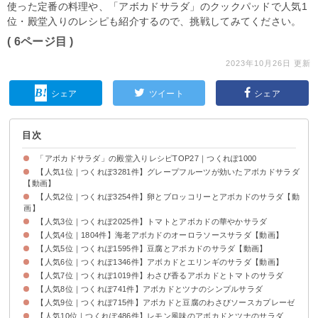
使った定番の料理や、「アボカドサラダ」のクックパッドで人気1
位・殿堂入りのレシピも紹介するので、挑戦してみてください。
( 6ページ目 )
2023年10月26日 更新
シェア
ツイート
シェア
目次
「アボカドサラダ」の殿堂入りレシピTOP27｜つくれぽ1000
【人気1位｜つくれぽ3281件】グレープフルーツが効いたアボカドサラダ
【動画】
【人気2位｜つくれぽ3254件】卵とブロッコリーとアボカドのサラダ【動
画】
【人気3位｜つくれぽ2025件】トマトとアボカドの華やかサラダ
【人気4位｜1804件】海老アボカドのオーロラソースサラダ【動画】
【人気5位｜つくれぽ1595件】豆腐とアボカドのサラダ【動画】
【人気6位｜つくれぽ1346件】アボカドとエリンギのサラダ【動画】
【人気7位｜つくれぽ1019件】わさび香るアボカドとトマトのサラダ
【人気8位｜つくれぽ741件】アボカドとツナのシンプルサラダ
【人気9位｜つくれぽ715件】アボカドと豆腐のわさびソースカプレーゼ
【人気10位｜つくれぽ486件】レモン風味のアボカドとツナのサラダ