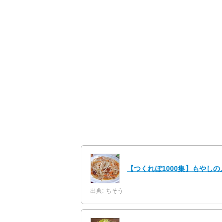
【つくれぽ1000集】もやし
出典: ちそう