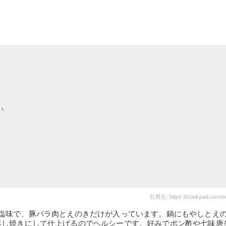
い
引用元: https://cookpad.com/r
な塩味で、豚バラ肉とえのきだけが入っています。鍋にもやしとえ
蒸し焼きにして仕上げるのでヘルシーです。好みでポン酢や七味唐