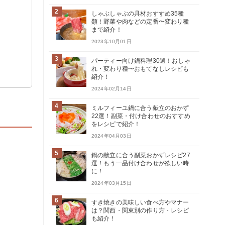
2
しゃぶしゃぶの具材おすすめ35種
類！野菜や肉などの定番〜変わり種
まで紹介！
2023年10月01日
3
パーティー向け鍋料理30選！おしゃ
れ・変わり種〜おもてなしレシピも
紹介！
2024年02月14日
4
ミルフィーユ鍋に合う献立のおかず
22選！副菜・付け合わせのおすすめ
をレシピで紹介！
2024年04月03日
5
鍋の献立に合う副菜おかずレシピ27
選！もう一品付け合わせが欲しい時
に！
2024年03月15日
6
すき焼きの美味しい食べ方やマナー
は？関西・関東別の作り方・レシピ
も紹介！