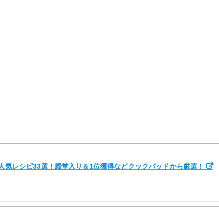
の人気レシピ33選！殿堂入り＆1位獲得などクックパッドから厳選！