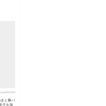
ecipe/920065
のきと豚バ
辛子を加