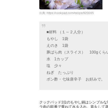
出典:
https://cookpad.com/recipe/920065
■材料 （１～２人分）
もやし 1袋
えのき 1袋
豚ばら肉（スライス） 100gくら
水 1カップ
塩 少々
ねぎ たっぷり
ポン酢・七味唐辛子 お好みで。
クックパッド1位のもやし鍋はシンプル
ラ肉の順番で重ねて水を入れ、蓋をして