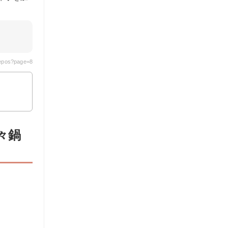
repos?page=8
々鍋