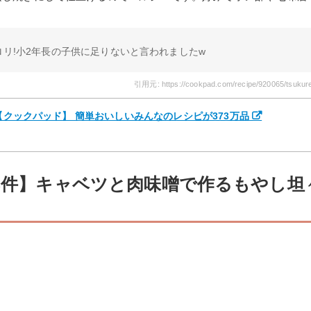
ロリ!小2年長の子供に足りないと言われましたw
引用元: https://cookpad.com/recipe/920065/tsuku
 【クックパッド】 簡単おいしいみんなのレシピが373万品
98件】キャベツと肉味噌で作るもやし坦