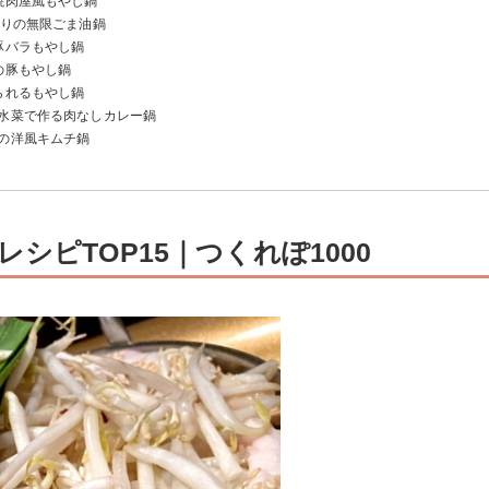
焼肉屋風もやし鍋
ぷりの無限ごま油鍋
豚バラもやし鍋
の豚もやし鍋
られるもやし鍋
と水菜で作る肉なしカレー鍋
りの洋風キムチ鍋
！
シピTOP15｜つくれぽ1000