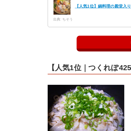
【人気1位】鍋料理の殿堂入り
出典: ちそう
【人気1位｜つくれぽ4