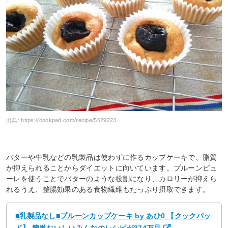
出典:
https://cookpad.com/recipe/5529223
バターや牛乳などの乳製品は使わずに作るカップケーキで、脂質
が抑えられることからダイエットに向いています。プルーンピュ
ーレを使うことでバターのような役割になり、カロリーが抑えら
れるうえ、整腸効果のある食物繊維もたっぷり摂取できます。
■乳製品なし■プルーンカップケーキ by あひ0 【クックパッ