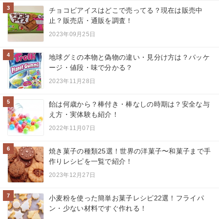
3
チョコビアイスはどこで売ってる？現在は販売中
止？販売店・通販を調査！
2023年09月25日
4
地球グミの本物と偽物の違い・見分け方は？パッケ
ージ・値段・味で分かる？
2023年11月28日
5
飴は何歳から？棒付き・棒なしの時期は？安全な与
え方・実体験も紹介！
2022年11月07日
6
焼き菓子の種類25選！世界の洋菓子〜和菓子まで手
作りレシピを一覧で紹介！
2023年12月27日
7
小麦粉を使った簡単お菓子レシピ22選！フライパ
ン・少ない材料ですぐ作れる！