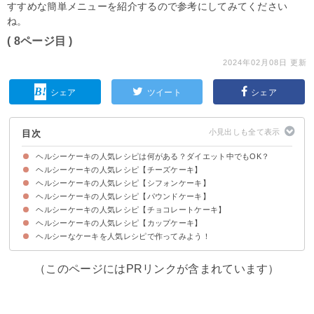
すすめな簡単メニューを紹介するので参考にしてみてください
ね。
( 8ページ目 )
2024年02月08日 更新
シェア
ツイート
シェア
目次
ヘルシーケーキの人気レシピは何がある？ダイエット中でもOK？
ヘルシーケーキの人気レシピ【チーズケーキ】
太りにくいケーキや材料を選べば大丈夫
ヘルシーケーキの人気レシピ【シフォンケーキ】
①さつまいもを使ったチーズケーキ
②抹茶味のバスクチーズケーキ
③ヨーグルトとおからのかぼちゃのチーズケーキ
④グルテンフリーのバスクチーズケーキ
⑤豆腐を使ったチーズケーキ
⑥カッテージチーズを使った低カロリーチーズケーキ
⑦豆腐で作るレアチーズケーキ
ヘルシーケーキの人気レシピ【パウンドケーキ】
①優しい味わいの蜂蜜きなこシフォンケーキ
②紅茶のおからシフォン
③オートミールとバナナのシフォンケーキ
④低脂質のココアシフォンケーキ
⑤材料5個だけの紅茶シフォン
⑥紙コップで作るさつまいもシフォン
⑦米粉を使った紅茶シフォン
ヘルシーケーキの人気レシピ【チョコレートケーキ】
①豆腐を使ったバナナチョコチップパウンド
②オートミールとさつまいものパウンドケーキ
③ホットケーキミックスを使って簡単マーブルパウンド
④オートミール紅茶パウンド
⑤ケトジェニック向けのもっちりデーツ入りパウンドケーキ
⑥米粉と抹茶の和風パウンド
ヘルシーケーキの人気レシピ【カップケーキ】
①もちもち豆腐のチョコケーキ
②スーパーカップを使って作るレンチンガトーショコラ
③誕生日にもおすすめのおからパウダーチョコケーキ
④砂糖と油不使用の濃厚ブラウニー
⑤大人の米粉チョコケーキ
⑥材料4つの簡単チョコケーキ
⑦オートミールのチョコケーキ
ヘルシーなケーキを人気レシピで作ってみよう！
①混ぜて焼くだけ簡単チョコカップケーキ
②ブルーベリー入りのオートミールカップケーキ
③爽やかレモンのカップケーキ
④優しい甘さの人参カップケーキ
⑤優しい甘さの緑茶カップケーキ
⑥乳製品不使用のプルーンカップケーキ
（このページにはPRリンクが含まれています）