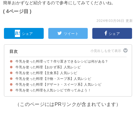
簡単おかずなど紹介するので参考にしてみてくださいね。
( 4ページ目 )
2024年03月06日 更新
シェア
ツイート
シェア
目次
牛乳を使った料理って？作り置きできるレシピは何がある？
牛乳を使った料理【おかず系】人気レシピ
牛乳を使った料理【主食系】人気レシピ
①鶏肉の簡単クリーム煮
②牛乳の煮込みハンバーグ
③かぼちゃの簡単ミルク煮
④牛乳入り玉子焼き
⑤牛乳とチーズの温やっこ
⑥簡単なのに本格なクリームシチュー
牛乳を使った料理【汁物・スープ系】人気レシピ
①牛乳で作る簡単カルボナーラ
②簡単で美味しいマカロニグラタン
③牛乳で作る辛口担々麺
④焦がし白菜と明太子の和風クリームパスタ
⑤乳製品をたっぷり使ったちぎりパン
⑥余りご飯で作れるリゾット
⑦ほうれん草とサーモンのパスタ
牛乳を使った料理【デザート・スイーツ系】人気レシピ
①作り置きできるビシソワーズ
②かぼちゃとベーコンの乳製品スープ
③野菜チャウダー
④キャベツと人参の牛乳味噌汁
⑤ほうれん草の牛乳スープ
牛乳を使った料理を人気レシピで作ってみよう！
①4つの材料で作る牛乳プリン
②5分で作れるバナナと牛乳のフラン
③牛乳屋さんの牛乳寒天
④牛乳で作るイーストドーナツ
（このページにはPRリンクが含まれています）