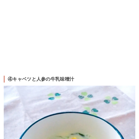
④キャベツと人参の牛乳味噌汁