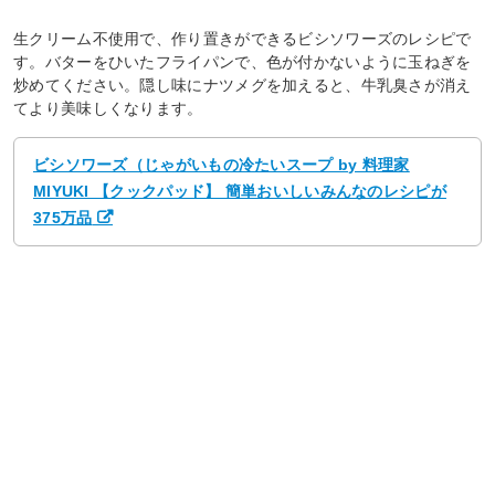
生クリーム不使用で、作り置きができるビシソワーズのレシピで
す。バターをひいたフライパンで、色が付かないように玉ねぎを
炒めてください。隠し味にナツメグを加えると、牛乳臭さが消え
てより美味しくなります。
ビシソワーズ（じゃがいもの冷たいスープ by 料理家
MIYUKI 【クックパッド】 簡単おいしいみんなのレシピが
375万品