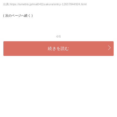
出典:
https://ameblo.jp/mai0411sakura/entry-12637844924.html
( 次のページへ続く )
4/6
続きを読む