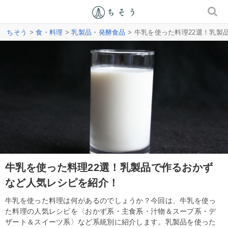
ちそう
>
食・料理
>
乳製品・発酵食品
> 牛乳を使った料理22選！乳
牛乳を使った料理22選！乳製品で作るおかず
など人気レシピを紹介！
牛乳を使った料理は何があるのでしょうか？今回は、牛乳を使っ
た料理の人気レシピを〈おかず系・主食系・汁物＆スープ系・デ
ザート＆スイーツ系〉など系統別に紹介します。乳製品を使った