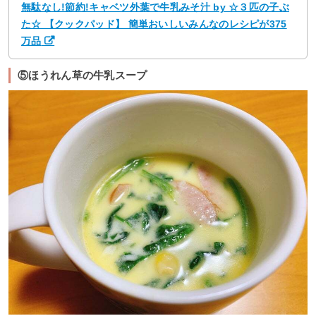
無駄なし!節約!キャベツ外葉で牛乳みそ汁 by ☆３匹の子ぶ
た☆ 【クックパッド】 簡単おいしいみんなのレシピが375
万品
⑤ほうれん草の牛乳スープ