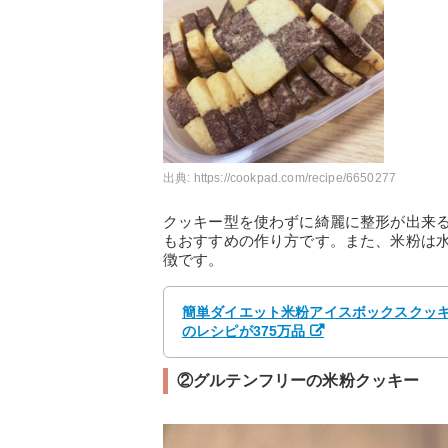
出典:
https://cookpad.com/recipe/6650277
クッキー型を使わずに綺麗に整形が出来
もおすすめの作り方です。また、米粉は
徴です。
簡単ダイエット米粉アイスボックスクッキー
のレシピが375万品
②グルテンフリーの米粉クッキー