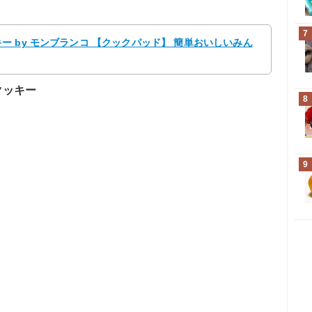
。
7
 by モンブランコ 【クックパッド】 簡単おいしいみん
クッキー
8
9