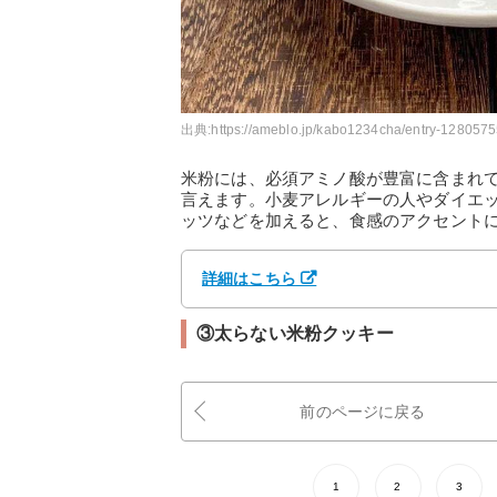
出典:
https://ameblo.jp/kabo1234cha/entry-128057
米粉には、必須アミノ酸が豊富に含まれ
言えます。小麦アレルギーの人やダイエ
ッツなどを加えると、食感のアクセント
詳細はこちら
③太らない米粉クッキー
前のページに戻る
1
2
3