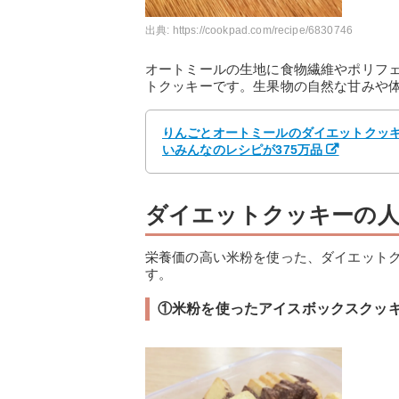
出典:
https://cookpad.com/recipe/6830746
オートミールの生地に食物繊維やポリフ
トクッキーです。生果物の自然な甘みや
りんごとオートミールのダイエットクッキー
いみんなのレシピが375万品
ダイエットクッキーの人
栄養価の高い米粉を使った、ダイエット
す。
①米粉を使ったアイスボックスクッ