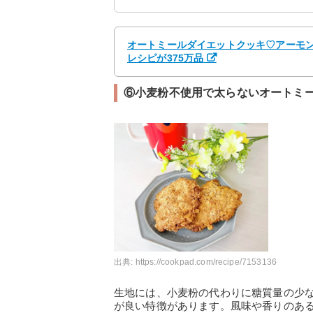
オートミールダイエットクッキ♡アーモンド
レシピが375万品
⑥小麦粉不使用で太らないオートミ
出典:
https://cookpad.com/recipe/7153136
生地には、小麦粉の代わりに糖質量の少
が良い特徴があります。風味や香りのあ