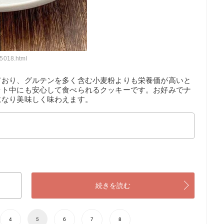
55018.html
ており、グルテンを多く含む小麦粉よりも栄養価が高いと
ット中にも安心して食べられるクッキーです。お好みでナ
になり美味しく味わえます。
続きを読む
4
5
6
7
8