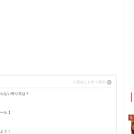
太らない作り方は？
】
ボール
ール 】
ー
1
ー
】
みよう！