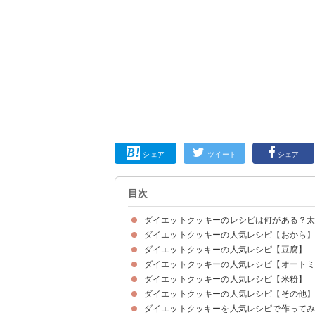
シェア
ツイート
シェア
目次
ダイエットクッキーのレシピは何がある？
ダイエットクッキーの人気レシピ【おから
ダイエットクッキーの人気レシピ【豆腐】
①簡単でヘルシーなおからクッキー
②生おからと黒糖きなこのクッキー
③痩せると話題の竹炭を使ったおからクッキー
④おからと低カロリー甘味料を使った大豆スノー
⑤ヘルシーで美味しいココナッツおからクッキー
⑥ヘルシー生おからクッキー
⑦おからパウダーを使った人気のココアクッキー
ダイエットクッキーの人気レシピ【オートミ
①低カロリーで低糖質な豆腐を使った抹茶クッキ
②高野豆腐で太らない簡単クッキー
③豆腐と黒ごまのヘルシークッキー
④混ぜて焼くだけの簡単豆腐クッキー
⑤豆腐を使った低カロリークッキー
⑥簡単で美味しいビスコッティ
ダイエットクッキーの人気レシピ【米粉】
①オートミールを使った全粒粉クッキー
②シナモン風味のオートミールクッキー
③体にいいあんこときな粉のオートミールクッキ
④食べて痩せるバナナオートミールクッキー
⑤オートミールとナッツのヘルシークッキー
⑥小麦粉不使用で太らないオートミールクッキー
⑦りんごとオートミールのヘルシークッキー
ダイエットクッキーの人気レシピ【その他
①米粉を使ったアイスボックスクッキー
②グルテンフリーの米粉クッキー
③太らない米粉クッキー
④混ぜて焼くだけの簡単米粉ソフトクッキー
⑤米粉を使った紅茶入りのヘルシークッキー
⑥米粉を使った焼き芋クッキー
⑦人気の米粉クッキーきなこ味
ダイエットクッキーを人気レシピで作って
①体にいい雑穀ご飯を使ったヘルシークッキー
②低カロリーのプロテイン入りクッキー
③ヘルシーで美味しいチアシード入りのクッキー
④酒粕と米粉の八つ橋風クッキー
⑤酒粕と白味噌入りのヘルシークッキー
⑥甘納豆入りで美味しい豆腐クッキー