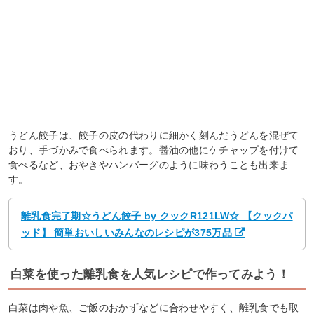
うどん餃子は、餃子の皮の代わりに細かく刻んだうどんを混ぜて
おり、手づかみで食べられます。醤油の他にケチャップを付けて
食べるなど、おやきやハンバーグのように味わうことも出来ま
す。
離乳食完了期☆うどん餃子 by クックR121LW☆ 【クックパ
ッド】 簡単おいしいみんなのレシピが375万品
白菜を使った離乳食を人気レシピで作ってみよう！
白菜は肉や魚、ご飯のおかずなどに合わせやすく、離乳食でも取