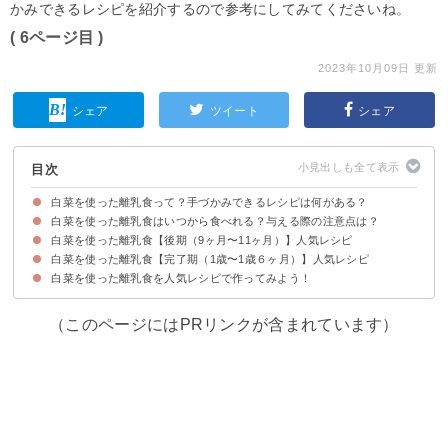
かみできるレシピを紹介するので参考にしてみてくださいね。
( 6ページ目 )
2023年10月09日 更新
シェア
ツイート
シェア
目次
白菜を使った離乳食って？手づかみできるレシピは何がある？
白菜を使った離乳食はいつから食べれる？与える際の注意点は？
白菜を使った離乳食【後期（9ヶ月〜11ヶ月）】人気レシピ
白菜の離乳食を食べられる時期
白菜の離乳食の調理ポイント
白菜を使った離乳食【完了期（1歳〜1歳６ヶ月）】人気レシピ
①白菜とじゃがいものツナ煮
②レンジで簡単に作れる手づかみ豆腐白菜
③手づかみで食べやすい白菜としらす納豆のおやき
④手づかみで栄養満点なツナ入りお好み焼き
⑤白菜とにんじんの煮込みうどん
⑥冷凍ストックにもおすすめな白菜のお浸し
⑦レンジで簡単手づかみ肉まん
⑧魚と豆腐のハンバーグおやき
⑨手づかみロール白菜
⑩白菜と鶏つみれのスープ
⑪鱈と白菜のミルク煮
⑫手づかみで人気白菜とそうめんのおやき
白菜を使った離乳食を人気レシピで作ってみよう！
①具沢山の手づかみおやきご飯
②肉団子スープ
③ストックで簡単白菜と鮭と豆腐の手づかみシュウマイ
④冷凍ストックにおすすめのミニ餃子
⑤茹で卵と野菜のっけ丼
⑥レンジで簡単鮭と白菜のホイル焼き風
⑦栄養満点手づかみツナチヂミ
⑧人気の野菜と豚肉の味噌炒め
⑨人気の中華丼
⑩うどん餃子
（このページにはPRリンクが含まれています）