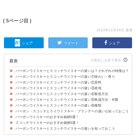
( 5ページ目 )
2023年12月24日 更新
シェア
ツイート
シェア
目次
バーボンウイスキーとスコッチウイスキーの違いは？それぞれの特徴は？
バーボンウイスキーとスコッチウイスキーの違い①味わい・香り
バーボンとスコッチはどちらもウイスキーの1種
バーボンウイスキーの特徴・定義
スコッチウイスキーの特徴・定義
バーボンウイスキーとスコッチウイスキーの違い②原料
バーボンウイスキーの味わい・香り
スコッチウイスキーの味わい・香り
バーボンウイスキーとスコッチウイスキーの違い③産地
バーボンウイスキーの原料
スコッチウイスキーの原料
バーボンウイスキーとスコッチウイスキーの違い④製造方法
バーボンウイスキーの産地
スコッチウイスキーの産地
バーボンウイスキーとスコッチウイスキーの違い⑤熟成方法・年数
バーボンウイスキーの製造方法
スコッチウイスキーの製造方法
バーボンウイスキーとスコッチウイスキーの違い⑥種類
バーボンウイスキーの熟成方法・年数
スコッチウイスキーの熟成方法・年数
バーボン・スコッチとライウイスキー・ブランデーの違いも知っておこう
バーボンウイスキーの種類
スコッチウイスキーの種類
バーボンウイスキーのおすすめ銘柄5選！
ライウイスキーの特徴
ライウイスキーとバーボン・スコッチの違い
ブランデーの特徴
ブランデーとウイスキーの違い
スコッチウイスキーのおすすめ銘柄5選！
①ワイルドターキー 8年（4,303円）
②IWハーパー ゴールドメダル（1,978円）
③フォアローゼズ（1,710円）
④ジムビーム（1,140円）
⑤アーリータイムズ イエローラベル（7,800円）
バーボンウイスキーとスコッチウイスキーの違いを知っておこう
①ラフロイグ セレクトカスク（4,620円）
②ザ・マッカラン 12年（14,300円）
③グレンフィディック 12年（4,980円）
④フェイマスグラウス ファイネスト（1,425円）
⑤オールドパー 12年（3241円）