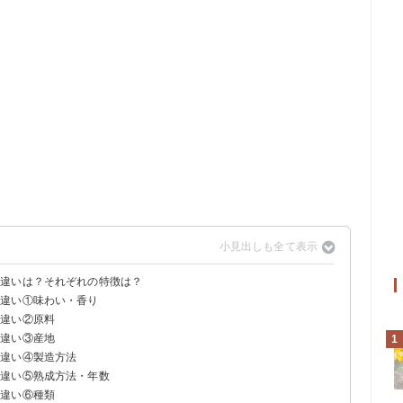
の違いは？それぞれの特徴は？
の違い①味わい・香り
の違い②原料
の違い③産地
1
の違い④製造方法
の違い⑤熟成方法・年数
の違い⑥種類