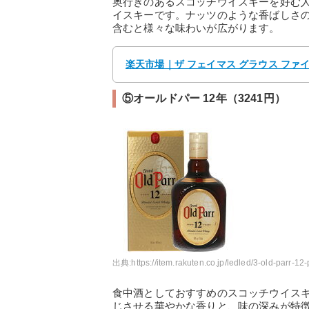
奥行きのあるスコッチウイスキーを好む
イスキーです。ナッツのような香ばしさ
含むと様々な味わいが広がります。
楽天市場｜ザ フェイマス グラウス ファイネス
⑤オールドパー 12年（3241円）
出典:
https://item.rakuten.co.jp/ledled/3-old-parr-12-
食中酒としておすすめのスコッチウイス
じさせる華やかな香りと、味の深みが特