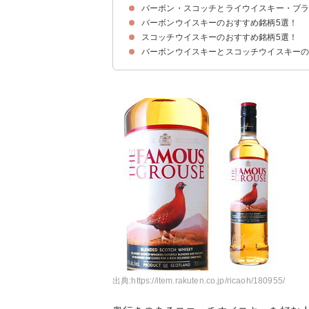
バーボン・スコッチとライウイスキー・ブ
バーボンウイスキーの種類
スコッチウイスキーの種類
バーボンウイスキーのおすすめ銘柄5選！
ライウイスキーの特徴
ライウイスキーとバーボン・スコッチの違い
ブランデーの特徴
ブランデーとウイスキーの違い
スコッチウイスキーのおすすめ銘柄5選！
①ワイルドターキー 8年（4,303円）
②IWハーパー ゴールドメダル（1,978円）
③フォアローゼズ（1,710円）
④ジムビーム（1,140円）
⑤アーリータイムズ イエローラベル（7,800円）
バーボンウイスキーとスコッチウイスキー
①ラフロイグ セレクトカスク（4,620円）
②ザ・マッカラン 12年（14,300円）
③グレンフィディック 12年（4,980円）
④フェイマスグラウス ファイネスト（1,425円）
⑤オールドパー 12年（3241円）
出典:
https://item.rakuten.co.jp/ricaoh/180955/