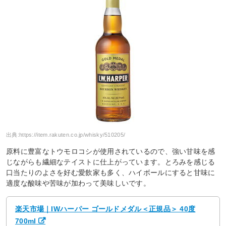
出典:
https://item.rakuten.co.jp/whisky/510205/
原料に豊富なトウモロコシが使用されているので、強い甘味を感
じながらも繊細なテイストに仕上がっています。とろみを感じる
口当たりのよさを好む愛飲家も多く、ハイボールにすると甘味に
適度な酸味や苦味が加わって美味しいです。
楽天市場｜IWハーパー ゴールドメダル＜正規品＞ 40度
700ml