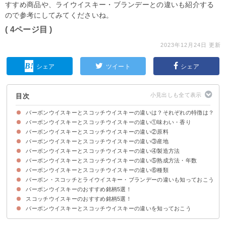
すすめ商品や、ライウイスキー・ブランデーとの違いも紹介する
ので参考にしてみてくださいね。
( 4ページ目 )
2023年12月24日 更新
シェア
ツイート
シェア
目次
バーボンウイスキーとスコッチウイスキーの違いは？それぞれの特徴は？
バーボンウイスキーとスコッチウイスキーの違い①味わい・香り
バーボンとスコッチはどちらもウイスキーの1種
バーボンウイスキーの特徴・定義
スコッチウイスキーの特徴・定義
バーボンウイスキーとスコッチウイスキーの違い②原料
バーボンウイスキーの味わい・香り
スコッチウイスキーの味わい・香り
バーボンウイスキーとスコッチウイスキーの違い③産地
バーボンウイスキーの原料
スコッチウイスキーの原料
バーボンウイスキーとスコッチウイスキーの違い④製造方法
バーボンウイスキーの産地
スコッチウイスキーの産地
バーボンウイスキーとスコッチウイスキーの違い⑤熟成方法・年数
バーボンウイスキーの製造方法
スコッチウイスキーの製造方法
バーボンウイスキーとスコッチウイスキーの違い⑥種類
バーボンウイスキーの熟成方法・年数
スコッチウイスキーの熟成方法・年数
バーボン・スコッチとライウイスキー・ブランデーの違いも知っておこう
バーボンウイスキーの種類
スコッチウイスキーの種類
バーボンウイスキーのおすすめ銘柄5選！
ライウイスキーの特徴
ライウイスキーとバーボン・スコッチの違い
ブランデーの特徴
ブランデーとウイスキーの違い
スコッチウイスキーのおすすめ銘柄5選！
①ワイルドターキー 8年（4,303円）
②IWハーパー ゴールドメダル（1,978円）
③フォアローゼズ（1,710円）
④ジムビーム（1,140円）
⑤アーリータイムズ イエローラベル（7,800円）
バーボンウイスキーとスコッチウイスキーの違いを知っておこう
①ラフロイグ セレクトカスク（4,620円）
②ザ・マッカラン 12年（14,300円）
③グレンフィディック 12年（4,980円）
④フェイマスグラウス ファイネスト（1,425円）
⑤オールドパー 12年（3241円）