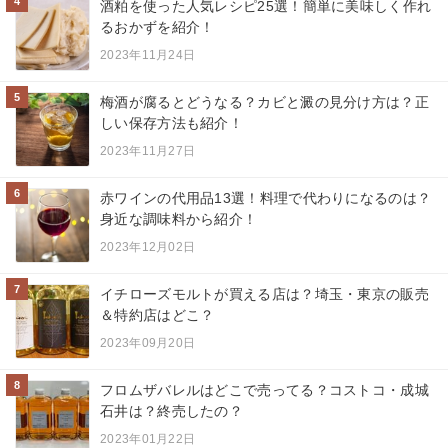
4
酒粕を使った人気レシピ25選！簡単に美味しく作れ
るおかずを紹介！
2023年11月24日
5
梅酒が腐るとどうなる？カビと澱の見分け方は？正
しい保存方法も紹介！
2023年11月27日
6
赤ワインの代用品13選！料理で代わりになるのは？
身近な調味料から紹介！
2023年12月02日
7
イチローズモルトが買える店は？埼玉・東京の販売
＆特約店はどこ？
2023年09月20日
8
フロムザバレルはどこで売ってる？コストコ・成城
石井は？終売したの？
2023年01月22日