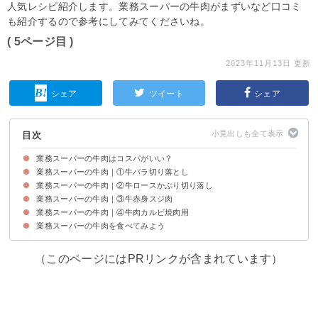
人気レシピ紹介します。業務スーパーの牛肉がまずいなど口コミ
も紹介するので参考にしてみてくださいね。
( 5ページ目 )
2023年11月13日 更新
シェア
ツイート
シェア
目次
業務スーパーの牛肉はコスパがいい？
業務スーパーの牛肉｜①牛バラ切り落とし
値段など業務スーパーの牛肉の商品情報
業務スーパーの牛肉｜②牛ロースかぶり切り落し
牛バラ切り落としの商品情報【値段・内容量など】
牛バラ切り落としのカロリーなど栄養成分
牛バラ切り落としの味わい
牛バラ切り落としのおすすめの焼き方
牛バラ切り落としのレシピ・食べ方
業務スーパーの牛肉｜③牛赤身スジ肉
牛ロースかぶり切り落しの商品情報【値段・内容量など】
牛ロースかぶり切り落しのカロリーなど栄養成分
牛ロースかぶり切り落しの味わい
牛ロースかぶり切り落しのおすすめの焼き方
牛ロースかぶり切り落しのレシピ・食べ方
業務スーパーの牛肉｜④牛肉カルビ焼肉用
牛赤身スジ肉商品情報【値段・内容量など】
牛赤身スジ肉のカロリーなど栄養成分
牛赤身スジ肉の味わい
牛赤身スジ肉のおすすめの焼き方
牛赤身スジ肉のレシピ・食べ方
業務スーパーの牛肉を食べてみよう
牛肉カルビ焼肉用の商品情報【値段・内容量など】
牛肉カルビ焼肉用のカロリーなど栄養成分
牛肉カルビ焼肉用の味わい
牛肉カルビ焼肉用のおすすめの焼き方
牛肉カルビ焼肉用のレシピ・食べ方
（このページにはPRリンクが含まれています）