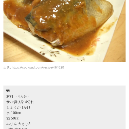
出典:
https://cookpad.com/recipe/464820
材料 （4人分）
サバ切り身 4切れ
しょうが 1かけ
水 100cc
酒 50cc
みりん 大さじ3