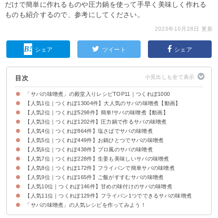
だけで簡単に作れるものや圧力鍋を使って手早く美味しく作れる
ものも紹介するので、参考にしてください。
2023年10月28日 更新
シェア
ツイート
シェア
目次
「サバの味噌煮」の殿堂入りレシピTOP11｜つくれぽ1000
【人気1位｜つくれぽ13004件】大人気のサバの味噌煮【動画】
【人気2位｜つくれぽ5298件】簡単!サバの味噌煮【動画】
【人気3位｜つくれぽ1202件】圧力鍋で作るサバの味噌煮
【人気4位｜つくれぽ864件】塩さばでサバの味噌煮
【人気5位｜つくれぽ449件】お鍋ひとつでサバの味噌煮
【人気6位｜つくれぽ438件】プロ風のサバの味噌煮
【人気7位｜つくれぽ228件】生姜も美味しいサバの味噌煮
【人気8位｜つくれぽ172件】フライパンで簡単サバの味噌煮
【人気9位｜つくれぽ165件】ご飯がすすむサバの味噌煮
【人気10位｜つくれぽ146件】甘めの味付けのサバの味噌煮
【人気11位｜つくれぽ129件】フライパン1つでできるサバの味噌煮
「サバの味噌煮」の人気レシピを作ってみよう！