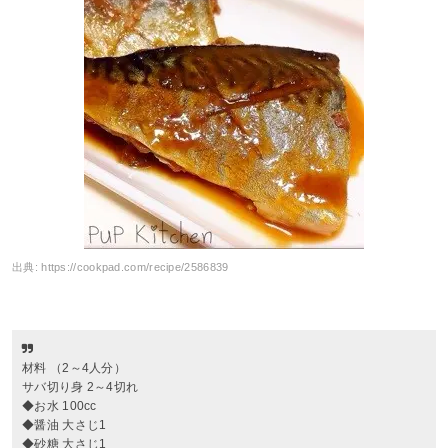
出典:
https://cookpad.com/recipe/2586839
材料 （2～4人分）
サバ切り身 2～4切れ
◆お水 100cc
◆醤油 大さじ1
◆砂糖 大さじ1