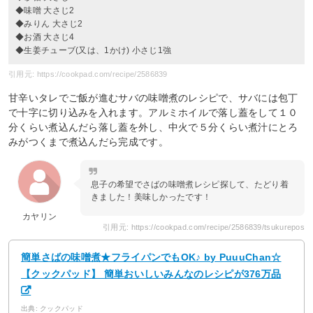
◆味噌 大さじ2
◆みりん 大さじ2
◆お酒 大さじ4
◆生姜チューブ(又は、1かけ) 小さじ1強
引用元: https://cookpad.com/recipe/2586839
甘辛いタレでご飯が進むサバの味噌煮のレシピで、サバには包丁
で十字に切り込みを入れます。アルミホイルで落し蓋をして１０
分くらい煮込んだら落し蓋を外し、中火で５分くらい煮汁にとろ
みがつくまで煮込んだら完成です。
息子の希望でさばの味噌煮レシピ探して、たどり着
きました！美味しかったです！
カヤリン
引用元: https://cookpad.com/recipe/2586839/tsukurepos
簡単さばの味噌煮★フライパンでもOK♪ by PuuuChan☆
【クックパッド】 簡単おいしいみんなのレシピが376万品
出典: クックパッド