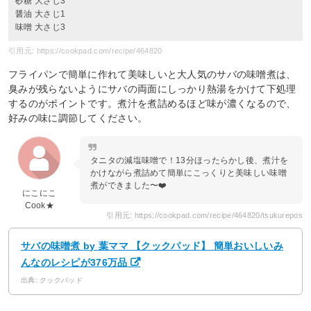
砂糖 大さじ3
醤油 大さじ1
味噌 大さじ3
引用元: https://cookpad.com/recipe/464820
フライパンで簡単に作れて美味しいと大人気のサバの味噌煮は、
臭みが残らないようにサバの両面にしっかり熱湯をかけて下処理
するのがポイントです。煮汁を煮詰めるほど味が濃くなるので、
好みの味に調節してください。
タニタの減塩味噌で！13分ほったらかし後、煮汁を
かけながら煮詰めて簡単にこっくりと美味しい味噌
煮ができました〜❤️
にこにこ
Cook★
引用元: https://cookpad.com/recipe/464820/tsukurepos
サバの味噌煮 by 葉ママ 【クックパッド】 簡単おいしいみ
んなのレシピが376万品
出典: クックパッド