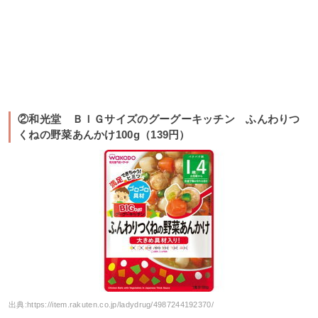
②和光堂 ＢＩＧサイズのグーグーキッチン ふんわりつ
くねの野菜あんかけ100g（139円）
出典:
https://item.rakuten.co.jp/ladydrug/4987244192370/