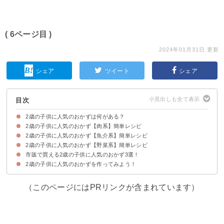
( 6ページ目 )
2024年01月31日 更新
シェア
ツイート
シェア
目次
2歳の子供に人気のおかずは何がある？
2歳の子供に人気のおかず【肉系】簡単レシピ
2歳の子供に人気のおかず【魚介系】簡単レシピ
①2歳の子供におすすめの鶏ミンチと豆腐のナゲット
②手羽元のオーブン焼き
③野菜入り豆腐ハンバーグ
④鶏むね肉のみそマヨ焼き
⑤2歳でも食べやすい！柔らかい豚カツ
⑥鶏肉ときのこのトマトクリームシチュー
⑦豚肉の人参巻き
2歳の子供に人気のおかず【野菜系】簡単レシピ
①たたきまぐろのふわふわ焼き
②たらのピカタ
③エビとたけのこのしゅうまい
④ぶりのカレーフリッター
⑤2歳の子どももたくさん食べるカレイの煮付け
市販で買える2歳の子供に人気のおかず3選！
①2歳の子供も食べやすい！白菜のトロトロ中華煮
②人参とエリンギとささみのバター醤油マヨ炒め
③野菜たっぷりのお好み焼
④野菜と豚バラ肉のミネストローネ
⑤おかずにもおやつにもなるコーンとツナのおやき
⑥カボチャの人気サラダ
⑦大根と鶏肉の煮物
⑧幼児食に人気のブロッコリーのグラタン
⑨野菜たっぷりのおかずになる味噌汁
⑩クラムチャウダー
2歳の子供に人気のおかずを作ってみよう！
①エスビー カレーの王子さま レトルト 70g×3個（414円）
②和光堂 ＢＩＧサイズのグーグーキッチン ふんわりつくねの野菜あんか
③グリコ 1歳からの幼児食 かぼちゃグラタン（239円）
け100g（139円）
（このページにはPRリンクが含まれています）