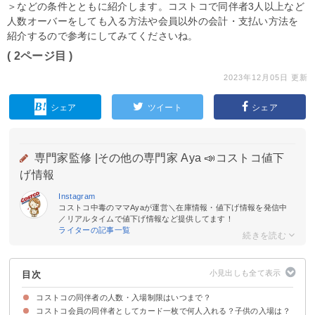
＞などの条件とともに紹介します。コストコで同伴者3人以上など
人数オーバーをしても入る方法や会員以外の会計・支払い方法を
紹介するので参考にしてみてくださいね。
( 2ページ目 )
2023年12月05日 更新
シェア
ツイート
シェア
専門家監修 |
その他の専門家 Aya 📣コストコ値下
げ情報
Instagram
コストコ中毒のママAyaが運営＼在庫情報・値下げ情報を発信中
／リアルタイムで値下げ情報など提供してます！
ライターの記事一覧
目次
コストコの同伴者の人数・入場制限はいつまで？
コストコ会員の同伴者としてカード一枚で何人入れる？子供の入場は？
コストコの人数・入場制限は2022年の10月に解除された