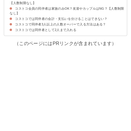
【人数制限なし】
コストコ会員の同伴者は家族のみOK？友達やカップルはNG？【人数制限
コストコの同伴者は会員カード一枚につき大人2人が入れる【子供は制限な
コストコに同伴者が入る方法
し】
なし】
コストコでは同伴者の会計・支払いを分けることはできない？
コストコ会員の同伴者に家族のみなどの制限はない
コストコで同伴者3人以上の人数オーバーで入る方法はある？
コストコ会員が付き添えば可能
コストコでは同伴者として2人まで入れる
①コストコのオーバーゲストパスポートを貰う
②家族カードを発行する
③コストコの会員に誰かがなる
コストコ会員証の貸し借りはNG
（このページにはPRリンクが含まれています）