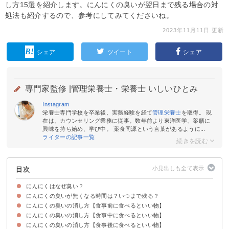
し方15選を紹介します。にんにくの臭いが翌日まで残る場合の対
処法も紹介するので、参考にしてみてくださいね。
2023年11月11日 更新
シェア
ツイート
シェア
専門家監修 |
管理栄養士・栄養士 いしいひとみ
Instagram
栄養士専門学校を卒業後、実務経験を経て
管理栄養士
を取得。 現
在は、カウンセリング業務に従事。数年前より東洋医学、薬膳に
興味を持ち始め、学び中。 薬食同源という言葉があるように...
ライターの記事一覧
目次
にんにくはなぜ臭い？
にんにくの臭いが無くなる時間は？いつまで残る？
硫黄化合物「アリシン」が原因
にんにくの臭いの消し方【食事前に食べるといい物】
翌日・翌々日まで残る場合もある
歯磨きしても体臭は消えない
にんにくの臭いの消し方【食事中に食べるといい物】
①牛乳
②ヨーグルト
③緑茶
④青汁
にんにくの臭いの消し方【食事後に食べるといい物】
⑤コーヒー
⑥チーズ