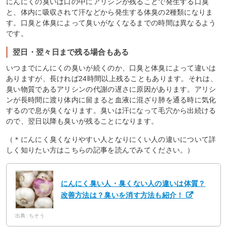
にんにくの臭いは口の中にアリシンが残ることで発生する口臭
と、体内に吸収されて汗などから発生する体臭の2種類になりま
す。口臭と体臭によって臭いがなくなるまでの時間は異なるよう
です。
翌日・翌々日まで残る場合もある
いつまでにんにくの臭いが続くのか、口臭と体臭によって違いは
ありますが、長ければ24時間以上残ることもあります。それは、
臭い物質であるアリシンの代謝の遅さに原因があります。アリシ
ンが長時間に渡り体内に留まると血液に混ざり肺を通る時に気化
するので息が臭くなります。臭いは汗になって毛穴から出続ける
ので、翌日以降も臭いが残ることになります。
（＊にんにく臭くなりやすい人となりにくい人の違いについて詳
しく知りたい方はこちらの記事を読んでみてください。）
にんにく臭い人・臭くない人の違いは体質？
改善方法は？臭いを消す方法も紹介！
出典: ちそう