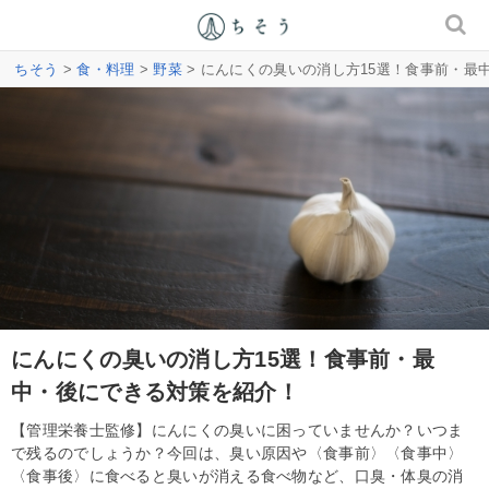
ちそう
>
食・料理
>
野菜
> にんにくの臭いの消し方15選！食事前・最
にんにくの臭いの消し方15選！食事前・最
中・後にできる対策を紹介！
【管理栄養士監修】にんにくの臭いに困っていませんか？いつま
で残るのでしょうか？今回は、臭い原因や〈食事前〉〈食事中〉
〈食事後〉に食べると臭いが消える食べ物など、口臭・体臭の消