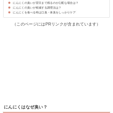
にんにくの臭いが翌日まで残るのが心配な場合は？
⑦りんご（ジュースでもOK）
⑧チョコレート
⑨ウーロン茶
⑩大量の水
⑪ブレスケア商品
にんにくの臭いが軽減する調理法は？
⑫お風呂に入る
⑬軽い運動をする
にんにくを食べる時は口臭・体臭をしっかりケア
⑭加熱調理する
⑮切ったあと空気にさらす
（このページにはPRリンクが含まれています）
にんにくはなぜ臭い？