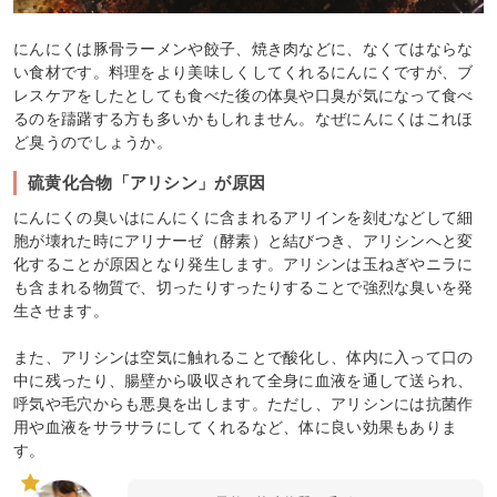
にんにくは豚骨ラーメンや餃子、焼き肉などに、なくてはならな
い食材です。料理をより美味しくしてくれるにんにくですが、ブ
レスケアをしたとしても食べた後の体臭や口臭が気になって食べ
るのを躊躇する方も多いかもしれません。なぜにんにくはこれほ
ど臭うのでしょうか。
硫黄化合物「アリシン」が原因
にんにくの臭いはにんにくに含まれるアリインを刻むなどして細
胞が壊れた時にアリナーゼ（酵素）と結びつき、アリシンへと変
化することが原因となり発生します。アリシンは玉ねぎやニラに
も含まれる物質で、切ったりすったりすることで強烈な臭いを発
生させます。
また、アリシンは空気に触れることで酸化し、体内に入って口の
中に残ったり、腸壁から吸収されて全身に血液を通して送られ、
呼気や毛穴からも悪臭を出します。ただし、アリシンには抗菌作
用や血液をサラサラにしてくれるなど、体に良い効果もありま
す。