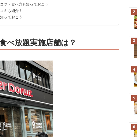
るコツ・食べ方も知っておこう
店舗
口コミも紹介！
ーナツ6~8個＆ドリンク2~3杯以上が必要
5時頃に行く
ュレーション
2
を知っておこう
食べ放題実施店舗は？
3
4
5
6