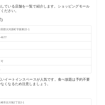
施している店舗を一覧で紹介します。ショッピングモール
てください。
町）
田郡大河原町字新東22-1
-4677
も可
み
広いイートインスペースが人気です。食べ放題は予約不要
少なくなるため注意しましょう。
崎市古川旭2丁目2-1