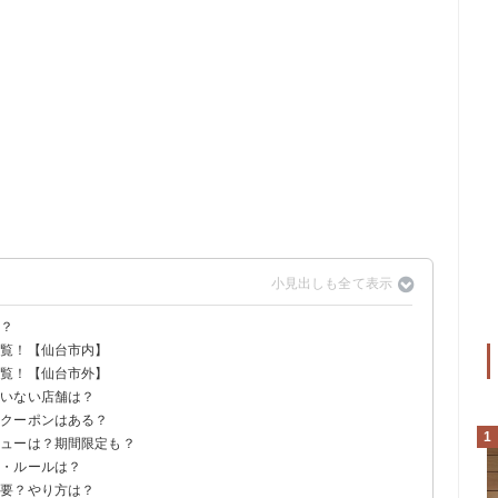
は？
一覧！【仙台市内】
一覧！【仙台市外】
ていない店舗は？
？クーポンはある？
1
ニューは？期間限定も？
00円
ン情報
間・ルールは？
ーケース内のものが対象
ニュー
必要？やり方は？
0分