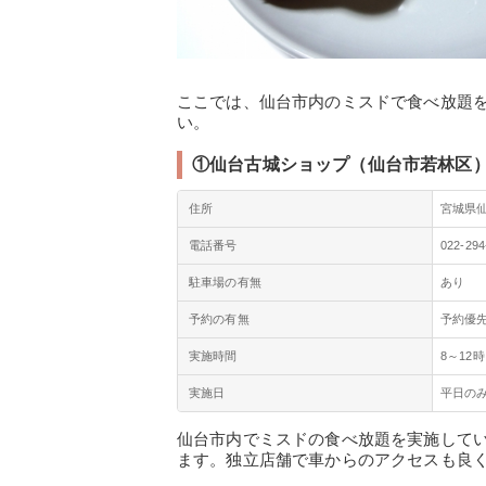
ここでは、仙台市内のミスドで食べ放題
い。
①仙台古城ショップ（仙台市若林区
住所
宮城県仙
電話番号
022-294
駐車場の有無
あり
予約の有無
予約優
実施時間
8～12時
実施日
平日の
仙台市内でミスドの食べ放題を実施して
ます。独立店舗で車からのアクセスも良