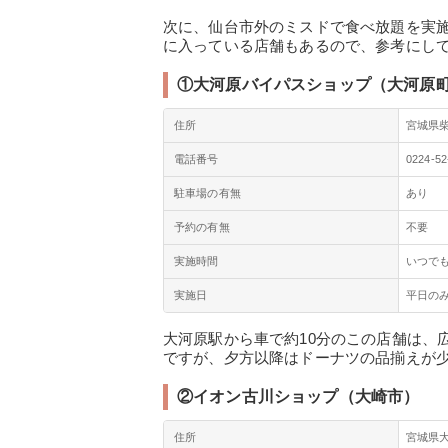
次に、仙台市外のミスドで食べ放題を実
に入っている店舗もあるので、参考にし
①大河原バイパスショップ（大河原
住所
宮城県柴
電話番号
0224-52
駐車場の有無
あり
予約の有無
不要
実施時間
いつで
実施日
平日の
大河原駅から車で約10分のこの店舗は、
ですが、夕方以降はドーナツの品揃えが
②イオン古川ショップ（大崎市）
住所
宮城県大