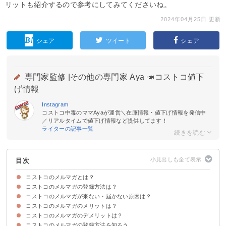
リットも紹介するので参考にしてみてくださいね。
2024年04月25日 更新
シェア
ツイート
シェア
専門家監修 |
その他の専門家 Aya 📣コストコ値下
げ情報
Instagram
コストコ中毒のママAyaが運営＼在庫情報・値下げ情報を発信中
／リアルタイムで値下げ情報など提供してます！
ライターの記事一覧
目次
コストコのメルマガとは？
コストコのメルマガの登録方法は？
コストコのメルマガは会員限定で受信できるサービス
コストコのメルマガが来ない・届かない原因は？
①コストコの有料会員になる
②コストコの公式サイトで受信設定を行う
コストコのメルマガのメリットは？
①コストコ会員の有効期限切れ
②メルマガ配信の登録ができていない
③迷惑メールになっている
④メールアドレスを変更する必要がある
コストコのメルマガのデメリットは？
①新商品情報が届く
②クーポンが届く
③イベント情報がわかる
コストコのメルマガの登録方法を知ろう
①届かないなどのトラブル
②メルマガの頻度が多い