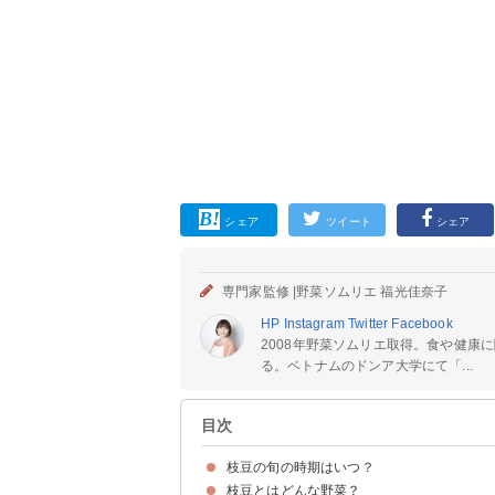
シェア
ツイート
シェア
専門家監修 |
野菜ソムリエ 福光佳奈子
HP
Instagram
Twitter
Facebook
2008年野菜ソムリエ取得。食や健康
る。ベトナムのドンア大学にて「...
目次
枝豆の旬の時期はいつ？
枝豆とはどんな野菜？
枝豆の旬の収穫時期・季節は初夏から秋（7月～
枝豆の主産地・生産量