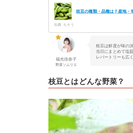
枝豆の種類・品種は？産地・
出典: ちそう
枝豆は鮮度が味の
当日にまとめて塩
レパートリーも広
福光佳奈子
野菜ソムリエ
枝豆とはどんな野菜？