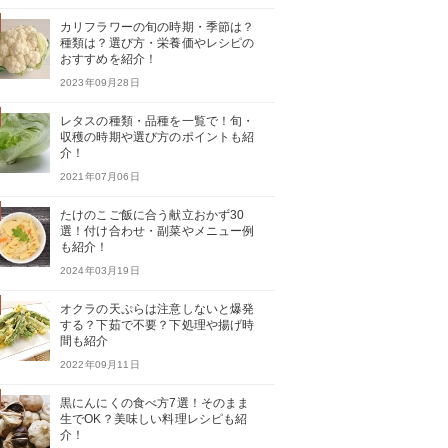
カリフラワーの旬の時期・季節は？
種類は？選び方・栄養価やレシピの
おすすめを紹介！
2023年09月28日
レタスの種類・品種を一覧で！旬・
収穫の時期や選び方のポイントも紹
介！
2021年07月06日
たけのこご飯に合う献立おかず30
選！付け合わせ・副菜やメニュー例
も紹介！
2024年03月19日
オクラの天ぷらは注意しないと爆発
する？下茹で不要？下処理や揚げ時
間も紹介
2022年09月11日
黒にんにくの食べ方7選！そのまま
生でOK？美味しい料理レシピも紹
介！