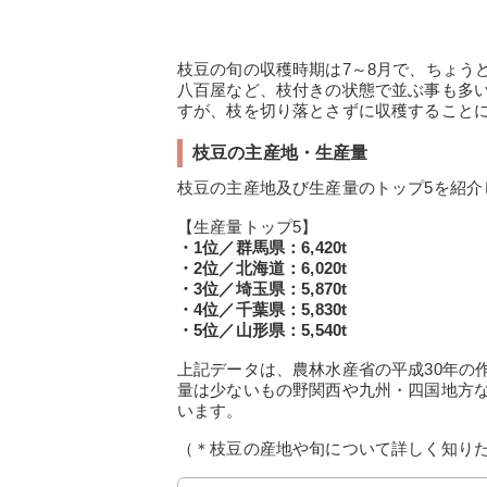
枝豆の旬の収穫時期は7～8月で、ちょう
八百屋など、枝付きの状態で並ぶ事も多
すが、枝を切り落とさずに収穫すること
枝豆の主産地・生産量
枝豆の主産地及び生産量のトップ5を紹介
【生産量トップ5】
・1位／群馬県：6,420t
・2位／北海道：6,020t
・3位／埼玉県：5,870t
・4位／千葉県：5,830t
・5位／山形県：5,540t
上記データは、農林水産省の平成30年の
量は少ないもの野関西や九州・四国地方
います。
（＊枝豆の産地や旬について詳しく知り