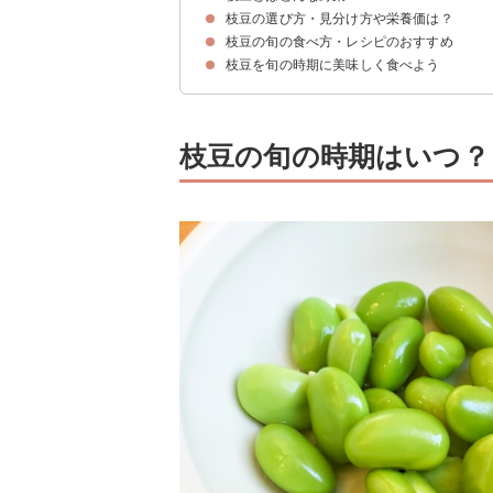
枝豆の選び方・見分け方や栄養価は？
枝豆は未熟の大豆
枝豆の種類
枝豆の旬の食べ方・レシピのおすすめ
枝豆の選び方・見分け方のポイント
枝豆の栄養素・効能
枝豆を旬の時期に美味しく食べよう
①ガーリックバター炒め
②枝豆入りひじき
③枝豆のポタージュ
④豆ごはん
⑤ずんだ白玉もち
⑥ずんだ風プリン
枝豆の旬の時期はいつ？