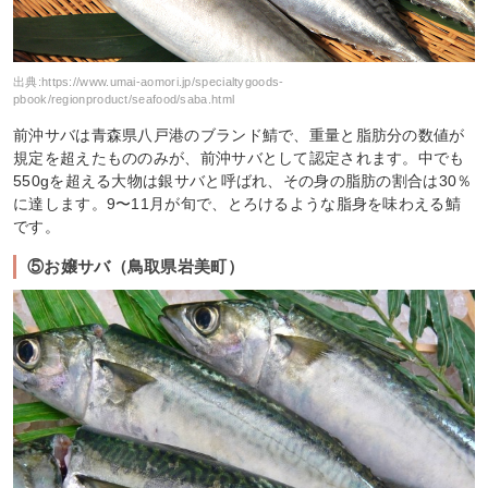
出典:
https://www.umai-aomori.jp/specialtygoods-
pbook/regionproduct/seafood/saba.html
前沖サバは青森県八戸港のブランド鯖で、重量と脂肪分の数値が
規定を超えたもののみが、前沖サバとして認定されます。中でも
550gを超える大物は銀サバと呼ばれ、その身の脂肪の割合は30％
に達します。9〜11月が旬で、とろけるような脂身を味わえる鯖
です。
⑤お嬢サバ（鳥取県岩美町）