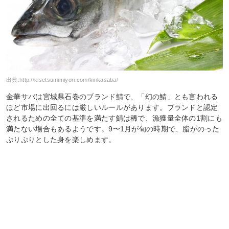
出典:
http://kisetsumimiyori.com/kinkasaba/
金華サバは宮城県石巻のブランド鯖で、「幻の鯖」とも言われる
ほど市場に出回るには厳しいルールがあります。ブランドと認定
されるための全ての基準を満たす鯖は稀で、漁獲量全体の1割にも
満たない場合もあるようです。9〜1月が旬の時期で、脂がのった
ぷりぷりとした身を楽しめます。