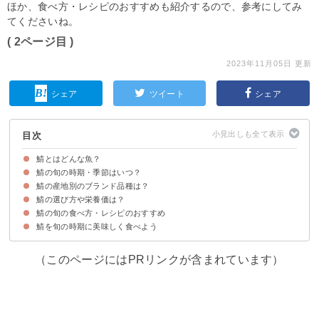
ほか、食べ方・レシピのおすすめも紹介するので、参考にしてみ
てくださいね。
( 2ページ目 )
2023年11月05日 更新
シェア
ツイート
シェア
目次
鯖とはどんな魚？
鯖の旬の時期・季節はいつ？
鯖の特徴・生態
鯖の種類
鯖の産地別のブランド品種は？
マサバの旬の時期・季節は7月〜2月
ゴマサバ・太西洋サバの旬の時期・季節は1年中
鯖の主産地・生産量
鯖の選び方や栄養価は？
①関サバ（大分県佐賀関）
②松輪サバ（神奈川県松輪漁港）
③金華サバ（宮城県石巻）
④前沖サバ（青森県八戸港）
⑤お嬢サバ（鳥取県岩美町）
⑥清水サバ（高知県土佐清水）
鯖の旬の食べ方・レシピのおすすめ
鯖の選び方のポイント
鯖の栄養価・効能
鯖を旬の時期に美味しく食べよう
①鯖の味噌煮
②鯖の塩焼き
③鯖の竜田揚げ
（このページにはPRリンクが含まれています）