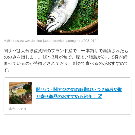
出典:
https://www.aionline-japan.com/item/itemgenre/023-01/
関サバは大分県佐賀関のブランド鯖で、一本釣りで漁獲されたも
ののみを指します。10〜3月が旬で、程よい脂肪があって身が締
まっているのが特徴とされており、刺身で食べるのがおすすめで
す。
関サバ・関アジの旬の時期はいつ？値段や取
り寄せ商品のおすすめも紹介！
出典: ちそう