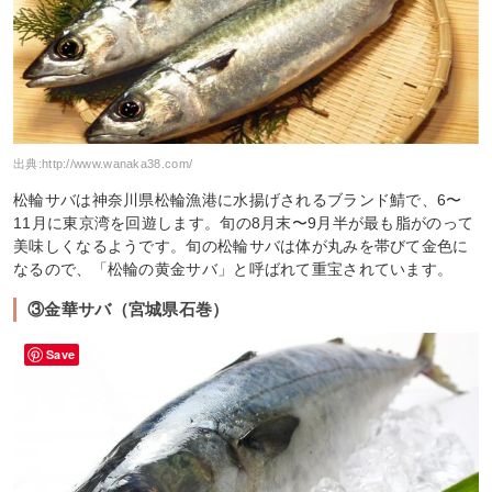
出典:
http://www.wanaka38.com/
松輪サバは神奈川県松輪漁港に水揚げされるブランド鯖で、6〜
11月に東京湾を回遊します。旬の8月末〜9月半が最も脂がのって
美味しくなるようです。旬の松輪サバは体が丸みを帯びて金色に
なるので、「松輪の黄金サバ」と呼ばれて重宝されています。
③金華サバ（宮城県石巻）
Save