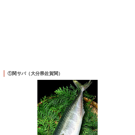
①関サバ（大分県佐賀関）