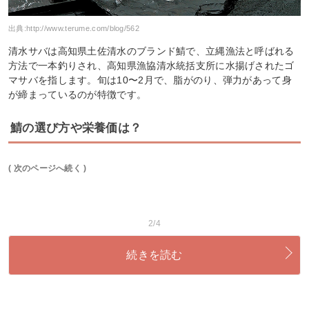
出典:
http://www.terume.com/blog/562
清水サバは高知県土佐清水のブランド鯖で、立縄漁法と呼ばれる
方法で一本釣りされ、高知県漁協清水統括支所に水揚げされたゴ
マサバを指します。旬は10〜2月で、脂がのり、弾力があって身
が締まっているのが特徴です。
鯖の選び方や栄養価は？
( 次のページへ続く )
2/4
続きを読む