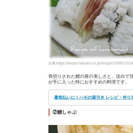
出典:
https://recipe.rakuten.co.jp/recipe/1390017024
骨切りされた鱧の身の美しさと、淡白で
が手に入った時におすすめの料理です。
暑気払いに！ハモの湯引き レシピ・作り方
②鱧しゃぶ