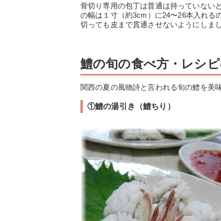
骨切り専用の包丁は普通は持っていない
の幅は１寸（約3cm）に24〜26本入れ
切っても皮まで貫通させないようにしま
鱧の旬の食べ方・レシピ
関西の夏の風物詩と言われる旬の鱧を美
①鱧の湯引き（鱧ちり）