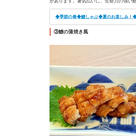
があります。暑気払いに、生命力の強い
◆季節の肴◆鱧しゃぶ◆夏のお楽しみ！◆ 
③鱧の蒲焼き風