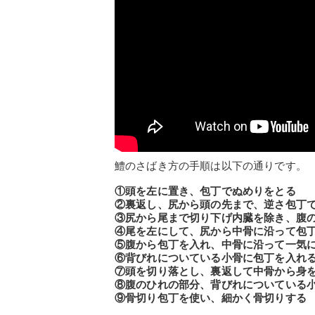
鱧のさばき方の手順は以下の通りです。
①頭を左に置き、包丁でぬめりをとる
②裏返し、尻から頭の先まで、逆さ包丁
③尻から尾まで切り下げ内臓を除き、腹
④尾を左にして、尻から中骨に沿って包
⑤腹から包丁を入れ、中骨に沿って一気
⑥背びれについている小骨に包丁を入れ
⑦頭を切り落とし、裏返して中骨から身
⑧腹のひれの部分、背びれについている
⑨骨切り包丁を使い、細かく骨切りする