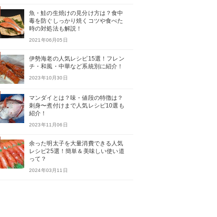
魚・鮭の生焼けの見分け方は？食中
毒を防ぐしっかり焼くコツや食べた
時の対処法も解説！
2021年06月05日
伊勢海老の人気レシピ15選！フレン
チ・和風・中華など系統別に紹介！
2023年10月30日
マンダイとは？味・値段の特徴は？
刺身〜煮付けまで人気レシピ10選も
紹介！
2023年11月06日
余った明太子を大量消費できる人気
レシピ25選！簡単＆美味しい使い道
って？
2024年03月11日