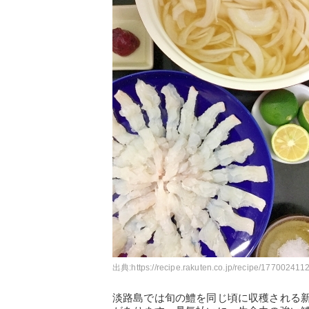
出典:
https://recipe.rakuten.co.jp/recipe/1770024112
淡路島では旬の鱧を同じ頃に収穫される