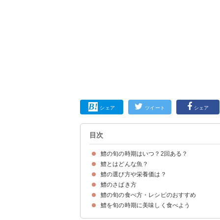
シェア
ツイート
シェア
目次
鱧の旬の時期はいつ？2回ある？
鱧とはどんな魚？
鱧の旬の時期・季節は初夏と晩秋
鱧の主産地・漁獲量
鱧の選び方や栄養価は？
鱧の生態・特徴
鱧の値段・価格
鱧のさばき方
鱧の選び方のポイント
鱧の栄養価
鱧の旬の食べ方・レシピのおすすめ
鱧を旬の時期に美味しく食べよう
①鱧の湯引き（鱧ちり）
②鱧しゃぶ
③鱧の蒲焼き風