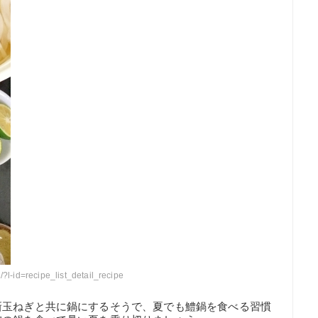
/?l-id=recipe_list_detail_recipe
新玉ねぎと共に鍋にするそうで、夏でも鱧鍋を食べる習慣