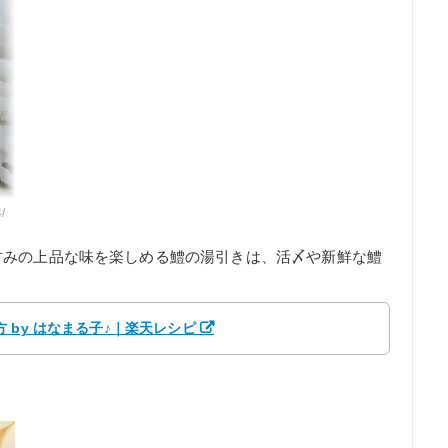
/
甘みの上品な味を楽しめる鱧の湯引きは、活〆や新鮮な鱧
 by はなまる子♪｜楽天レシピ