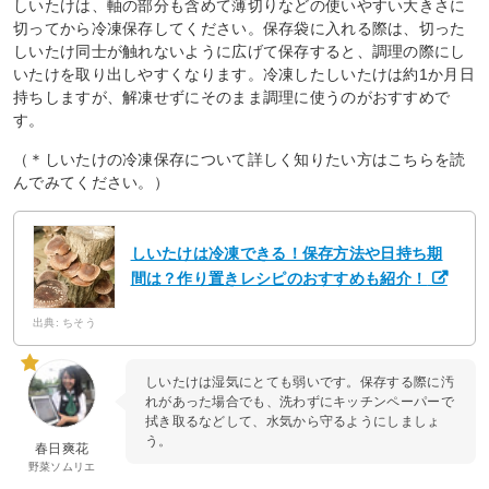
しいたけは、軸の部分も含めて薄切りなどの使いやすい大きさに
切ってから冷凍保存してください。保存袋に入れる際は、切った
しいたけ同士が触れないように広げて保存すると、調理の際にし
いたけを取り出しやすくなります。冷凍したしいたけは約1か月日
持ちしますが、解凍せずにそのまま調理に使うのがおすすめで
す。
（＊しいたけの冷凍保存について詳しく知りたい方はこちらを読
んでみてください。）
しいたけは冷凍できる！保存方法や日持ち期
間は？作り置きレシピのおすすめも紹介！
出典: ちそう
しいたけは湿気にとても弱いです。保存する際に汚
れがあった場合でも、洗わずにキッチンペーパーで
拭き取るなどして、水気から守るようにしましょ
う。
春日爽花
野菜ソムリエ