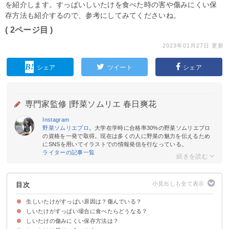
を紹介します。すっぱいしいたけを食べた時の害や傷みにくい保
存方法も紹介するので、参考にしてみてくださいね。
( 2ページ目 )
2023年01月27日 更新
シェア
ツイート
シェア
専門家監修 |
野菜ソムリエ 春日爽花
Instagram
野菜ソムリエプロ
。大学在学時に合格率30%の野菜ソムリエプロ
の資格を一発で取得。現在は多くの人に野菜の魅力を伝えるため
にSNSを用いてイラストでの情報発信を行なっている。
ライターの記事一覧
目次
生しいたけがすっぱい原因は？傷んでいる？
しいたけがすっぱい場合に食べたらどうなる？
生しいたけがすっぱい場合は腐っている可能性が高い
しいたけが腐っている場合の特徴
しいたけに白い虫が付いている場合も要注意
しいたけの傷みにくい保存方法は？
食中毒になる可能性がある