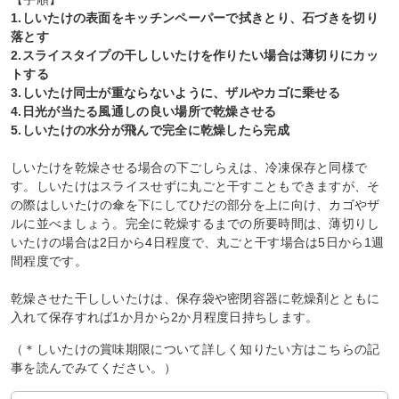
1.しいたけの表面をキッチンペーパーで拭きとり、石づきを切り
落とす
2.スライスタイプの干ししいたけを作りたい場合は薄切りにカッ
トする
3.しいたけ同士が重ならないように、ザルやカゴに乗せる
4.日光が当たる風通しの良い場所で乾燥させる
5.しいたけの水分が飛んで完全に乾燥したら完成
しいたけを乾燥させる場合の下ごしらえは、冷凍保存と同様で
す。しいたけはスライスせずに丸ごと干すこともできますが、そ
の際はしいたけの傘を下にしてひだの部分を上に向け、カゴやザ
ルに並べましょう。完全に乾燥するまでの所要時間は、薄切りし
いたけの場合は2日から4日程度で、丸ごと干す場合は5日から1週
間程度です。
乾燥させた干ししいたけは、保存袋や密閉容器に乾燥剤とともに
入れて保存すれば1か月から2か月程度日持ちします。
（＊しいたけの賞味期限について詳しく知りたい方はこちらの記
事を読んでみてください。）